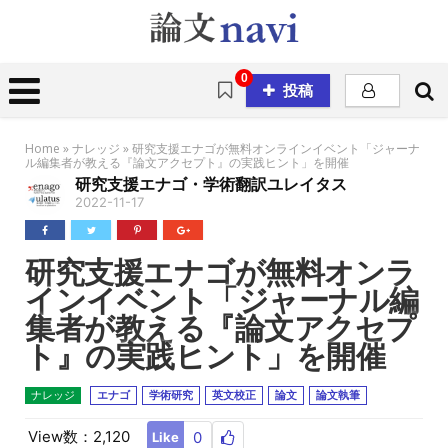
0
投稿
Home
»
ナレッジ
»
研究支援エナゴが無料オンラインイベント「ジャーナ
ル編集者が教える『論文アクセプト』の実践ヒント」を開催
研究支援エナゴ・学術翻訳ユレイタス
2022-11-17
研究支援エナゴが無料オンラ
インイベント「ジャーナル編
集者が教える『論文アクセプ
ト』の実践ヒント」を開催
ナレッジ
エナゴ
学術研究
英文校正
論文
論文執筆
View数：2,120
0
Like