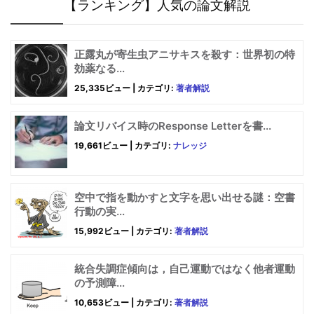
【ランキング】人気の論文解説
正露丸が寄生虫アニサキスを殺す：世界初の特
効薬なる...
25,335ビュー
|
カテゴリ:
著者解説
論文リバイス時のResponse Letterを書...
19,661ビュー
|
カテゴリ:
ナレッジ
空中で指を動かすと文字を思い出せる謎：空書
行動の実...
15,992ビュー
|
カテゴリ:
著者解説
統合失調症傾向は，自己運動ではなく他者運動
の予測障...
10,653ビュー
|
カテゴリ:
著者解説