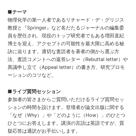
■
テーマ
物理化学の第一人者であるリチャード・デ・グリジス
教授と『Springer』など名だたるジャーナルの編集委
員を歴任され、現役のトップ研究者でもある増田直紀
博士を迎え、アクセプトの可能性を最大限に高める秘
訣に迫ります。適切な査読者を著者の側から選ぶ方
法、査読コメントへの返答レター（Rebuttal letter）や
異議申し立て（Appeal letter）の書き方、研究プロモ
ーションのコツなど。
■
ライブ質問セッション
参加者の皆さまからご質問いただけるライブ質問セッ
ションの時間を設けます。登壇者が論文出版に関する
「なぜ（Why）」や「どのように（How）」のひとつ
ひとつにお答えします。講演の言語は英語ですが、質
疑応答は通訳がお手伝いします。