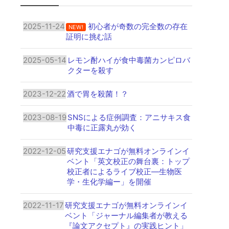
2025-11-24
初心者が奇数の完全数の存在
NEW!
証明に挑む話
2025-05-14
レモン酎ハイが食中毒菌カンピロバ
クターを殺す
2023-12-22
酒で胃を殺菌！？
2023-08-19
SNSによる症例調査：アニサキス食
中毒に正露丸が効く
2022-12-05
研究支援エナゴが無料オンラインイ
ベント「英文校正の舞台裏：トップ
校正者によるライブ校正―生物医
学・生化学編ー」を開催
2022-11-17
研究支援エナゴが無料オンラインイ
ベント「ジャーナル編集者が教える
『論文アクセプト』の実践ヒント」