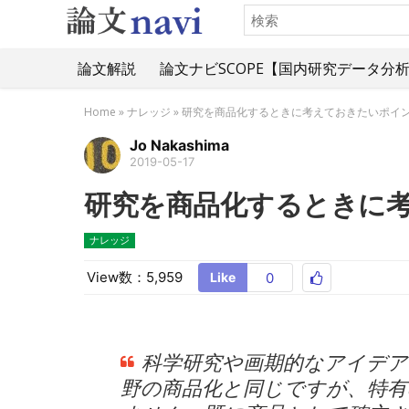
論文解説
論文ナビSCOPE【国内研究データ分
Home
»
ナレッジ
»
研究を商品化するときに考えておきたいポイ
Jo Nakashima
2019-05-17
研究を商品化するときに
ナレッジ
View数：5,959
Like
0
科学研究や画期的なアイデア
野の商品化と同じですが、特