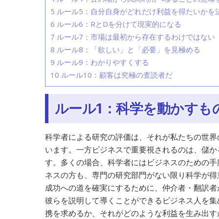
5
ルール5：自分自身がどれだけ利益を得たいかを
6
ルール6：RとDを分けて現実的になる
7
ルール7：市場は最初から存在するわけではない
8
ルール8：「欲しい」と「必要」を見極める
9
ルール9：わかりやすくする
10
ルール10：顧客は究極の査読者だ
ルール1：科学を動かすも
科学者による研究の評価は、それが私たちの世界
います。一方ビジネスで重要視されるのは、儲か
す。多くの場合、科学者にはビジネスのための手
ネスの方も、専門の研究部門がない限り科学が得
成功への道を確実にするために、仲介者・翻訳者
彼らを説明して導くことができるビジネス人を集
携を求めるか、それがどのような利益を生み出す