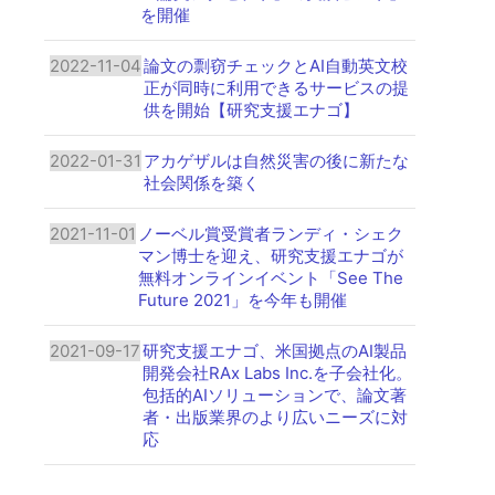
を開催
2022-11-04
論文の剽窃チェックとAI自動英文校
正が同時に利用できるサービスの提
供を開始【研究支援エナゴ】
2022-01-31
アカゲザルは自然災害の後に新たな
社会関係を築く
2021-11-01
ノーベル賞受賞者ランディ・シェク
マン博士を迎え、研究支援エナゴが
無料オンラインイベント「See The
Future 2021」を今年も開催
2021-09-17
研究支援エナゴ、米国拠点のAI製品
開発会社RAx Labs Inc.を子会社化。
包括的AIソリューションで、論文著
者・出版業界のより広いニーズに対
応