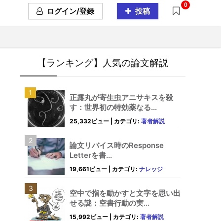
0
ログイン/登録
投稿
【ランキング】人気の論文解説
正露丸が寄生虫アニサキスを殺
す：世界初の特効薬なる...
25,332ビュー
|
カテゴリ:
著者解説
論文リバイス時のResponse
Letterを書...
19,661ビュー
|
カテゴリ:
ナレッジ
空中で指を動かすと文字を思い出
せる謎：空書行動の実...
15,992ビュー
|
カテゴリ:
著者解説