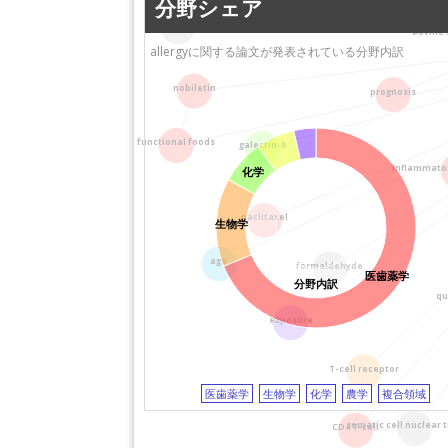
分野シェア
愛知学院大学
広島大学
crowdsourcing
広島工業大学
関西医科大学
bovine
allergyに関する論文が発表されている分野内訳
岐阜大学
日本大学
自治医科大学
兵庫医科大学
nobiletin
prognosis
九州大学
麻布大学
岡山大学
農業・食品産業技術総
合研究機構（NARO)
北海道科学大学
functional foods
galectin-9
防衛医科大学校
京都府立大学
inflammato
化学
奈良先端科学技術大学
川崎医科大学
院大学（NAIST）
大分大学
paclitaxel
生物学
日本たばこ産業株式会
東京医科歯科大学
社（JT）
埼玉医科大学
age
formaldehyde
東京歯科大学 市川総
医歯薬学
奥羽大学
分野内訳
qu
合病院
浜の町病院
鶴見大学・鶴見大学短
exposure
三重大学
期大学部
東京都健康安全研
神奈川工科大学
T-cell receptor
ンター
九州大学病院
医歯薬学
生物学
化学
国際医療福祉大学
農学
複合領域
さきがけ（科学技術振
藤田保健衛生大学
somatic cell nuclear 
CD4 T-cell
興機構：JST）
東邦大学