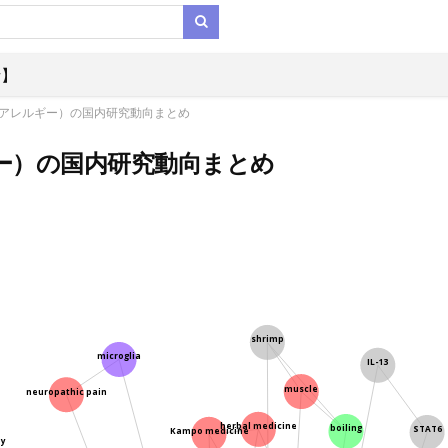
析】
gy（アレルギー）の国内研究動向まとめ
ルギー）の国内研究動向まとめ
shrimp
microglia
IL-13
muscle
neuropathic pain
boiling
herbal medicine
STAT6
Kampo medicine
y