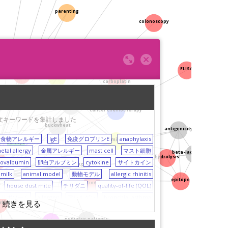
parenting
colonoscopy
biomarker
ELISA
quality-of-life (QOL)
wheat
carboplatin
egg
cancer chemotherapy
る論文キーワードを集計しました
buckwheat
antigenicity
食物アレルギー
IgE
免疫グロブリンE
anaphylaxis
milk
surveys
etal allergy
金属アレルギー
mast cell
マスト細胞
beta-lactoglobulin
hydrolysis
zation
ovalbumin
卵白アルブミン
cytokine
サイトカイン
oral food challenge
milk
animal model
動物モデル
allergic rhinitis
y
epitope
prediction model
house dust mite
チリダニ
quality-of-life (QOL)
リポソーム
allergen
アレルゲン
bronchial asthma
 rhinitis
制御性T細胞
antibody
抗体
inflammation
炎症
pediatric patients
球
egg
卵
wheat
コムギ
T cells
T細胞
adolescent