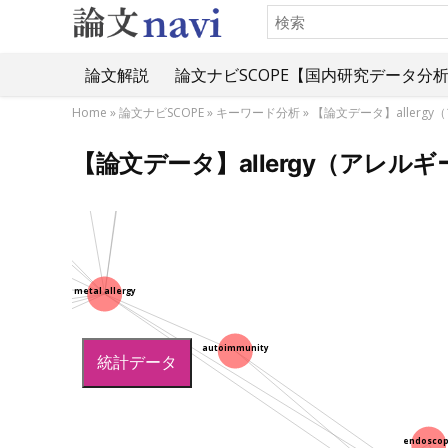
論文解説
論文ナビSCOPE【国内研究データ分
treatment
palmoplantar pustulosis
Home
»
論文ナビSCOPE
»
キーワード分析
»
【論文データ】aller
【論文データ】allergy（アレ
sweat
sis
l
metal allergy
vity
autoimmunity
統計データ
endoscop