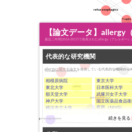
reflux esophagitis
T cells
【論文データ】aller
Notch signaling
最近二年間(2016-2017)で発表されたallergy（ア
代表的な研究機関
s
disease management
allergyに関する論文を発表している代表的な機関のリ
in vivo imagi
immunohistochemistry
相模原病院
東京大学
東北大学
日本医科大学
cattle
順天堂大学
武庫川女子大学
gut microbiota
神戸大学
国立医薬品食品衛
究所（NIHS)
横浜市立大学
breast milk
名古屋医療センタ
北海道大学
gene expression
静岡大学
島根大学
愛媛大学
産業医科大学
carbonic a
diet