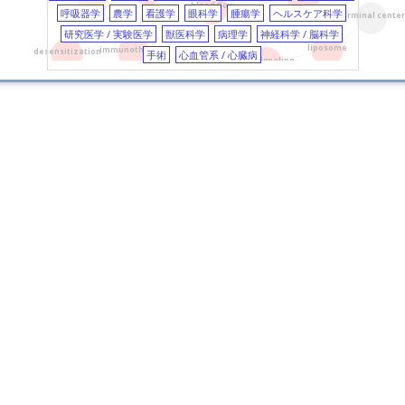
院
blood flow
呼吸器学
農学
看護学
眼科学
腫瘍学
ヘルスケア科学
germinal center
癌化学療法
phthalate
フタル酸
gui
Adva
筑波大学
研究医学 / 実験医学
獣医科学
病理学
神経科学 / 脳科学
診断
microarray
マイクロアレイ
d
Alle
富山大学
liposome
immunotherapy
desensitization
手術
心血管系 / 心臓病
イヌ
carbonic anhydrase
炭酸脱水
国
cell signaling
金城学院大学
prognosis
予後
blood flow
血
中部大学
Valid
infant formula
調整粉乳
germinal
Alle
久留米大学
prediction model
予測モデル
ST
Int.
(
佐賀大学
galectin-9
desensitization
脱
神戸薬科大学
Accu
βラクトグロブリン
antigenicity
Prev
neuropathic pain
神経障害性疼痛
Alle
Caco 2 cells
Caco-2細胞
colonosco
東
tolerance
耐性
sports
スポー
Use 
gene expression
遺伝子発現
forma
of Al
プレドニゾロン
restenosis
再狭窄
Meth
basophils
好塩基球
disease 
国
免疫組織化学
cattle
ウシ
psy
Role 
生体イメージング
skin
皮膚
macro
chil
Food
facto