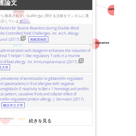
連論文
emiology
疫学
sensitization
感作
birth cohort
immunotherapy
免疫療法
parenting
育児
sweat
safety
allergen
ら発表されているallergyに関する文献をランダムに選
onal foods
機能性食品
luciferase
ルシフェラーゼ
表示しています
children
otch signaling
Notchシグナル
carbon nanotube
 Factors for Severe Reactions during Double-Blind
吸入
paclitaxel
パクリタキセル
age
年齢
ouse dust mite
ebo-Controlled Food Challenges.
Int. Arch. Allergy
Aspergillus
esophagitis
逆流性食道炎
endoscopy
内視鏡検査
nol.
(2017)
相模原病院
liver transplantation
ェノール
inflammatory bowel disease
炎症性腸疾患
fungi
 administration with diosgenin enhances the induction of
cell nuclear transfer
体細胞核移植
T-cell receptor
tinal T helper 1-like regulatory T cells in a murine
eatment
処置
palmoplantar pustulosis
掌蹠膿疱症
phthalate
 of food allergy.
Int. Immunopharmacol.
(2017)
マウスモデル
contact hypersensitivity
接触過敏症
京大学
osteroids
副腎皮質ステロイド
palladium
パラジウム
prevalence of sensitization to gibberellin-regulated
dicine
漢方医学
liver transplantation
肝移植
psychological stress
in (peamaclein) in fruit allergies with negative
sarcoidosis
サルコイドーシス
muscle
筋肉
cytokine
prenatal exposure
oglobulin E reactivity to Bet v 1 homologs and profilin:
unology
免疫学
extracellular vesicles
細胞外小胞
cal pattern, causative fruits and cofactor effect of
rellin-regulated protein allergy.
J. Dermatol.
(2017)
キン33
autoimmunity
自己免疫
spleen
脾臓
children's health
横浜市立大学
本
environment
環境
safety
安全性
buckwheat
unction
肺機能
air pollution
大気汚染
adolescent
oxidative stress
sourced Identification of Possible Allergy-Associated
crophage
ors: Automated Hypothesis Generation and Validation
fungi
真菌
cohort
コホート
children’s health
g Crowdsourcing Services.
JMIR RES. Protoc.
(2017)
mouse
マウス
ELISA
酵素結合免疫吸着検定法
良先端科学技術大学院大学（NAIST）
東京大学
boplatin
カルボプラチン
cancer chemotherapy