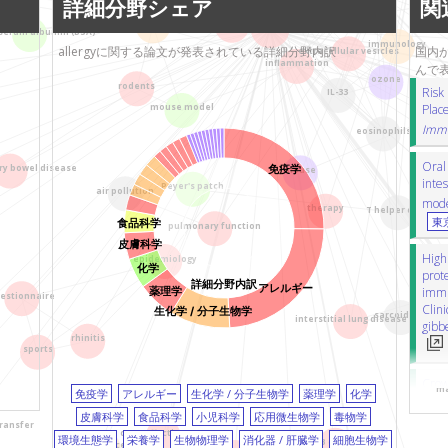
詳細分野シェア
関
帝京大学
T helper cells
ヘルパーT細胞
epid
bronchial asthma
antibody
理化学研究所
allergy
出生コホート
degranulation
脱顆粒
 serum albumin (BSA)
immunology
岐阜薬科大学
allergyに関する論文が発表されている詳細分野内訳
国内か
extracellular vesicles
汗
nobiletin
ノビレチン
functi
inflammation
んで
東京都立小児総合医療
oral administration
経口投与
N
ozone
rodents
Risk
IL-33
センター
カーボンナノチューブ
inhalation
h
mouse model
Plac
国立国際医療研究セン
cell signaling
細胞信号伝達
reflux 
Immu
eosinophils
ター（NCGM)
crowdsourcing
polyphenol
ポリフ
あいち小児保健医療総
Oral
ry bowel disease
CD4 T-cell
CD4陽性T細胞
somatic 
免疫学
mouse
合センター
intes
Peyer's patch
air pollution
T細胞レセプター
gut microbiota
tr
model
産業技術総合研究所
therapy
T helper cells
rodents
ゲッ歯類
mouse model
東
食品科学
（AIST）
pulmonary function
nickel
ニッケル
diet
食事
cortic
皮膚科学
滋賀医科大学
High 
epidemiology
herbal medicine
生薬
Kampo me
化学
シオノギ製薬（塩野義
prote
詳細分野内訳
interstitial lung disease
間質性肺疾患
アレルギー
immun
薬理学
製薬）
estionnaire
shrimp
エビ
boiling
煮沸
imm
Clini
生化学 / 分子生物学
東京歯科大学
sarcoidosis
interstitial lung disease
gibbe
ozone
オゾン
IL-33
インターロイ
日本歯科大学
rhinitis
究セ
sports
Peyer’s patch
パイエル板
Japan
日
東京海洋大学
ソバ
pediatric patients
pulmonary f
Crowd
東京都立墨東病院
ma
免疫学
アレルギー
生化学 / 分子生物学
薬理学
化学
青年期
Aspergillus
アスペルギルス
Fact
東京医科大学
皮膚科学
食品科学
小児科学
応用微生物学
毒物学
Usin
児童生徒の健康
prenatal exposure
transfer
三重大学医学部附属病
cost-effectiveness
環境生態学
栄養学
生物物理学
消化器 / 肝臓学
細胞生物学
奈
B cells
biomarker
バイオマーカー
car
tolerance