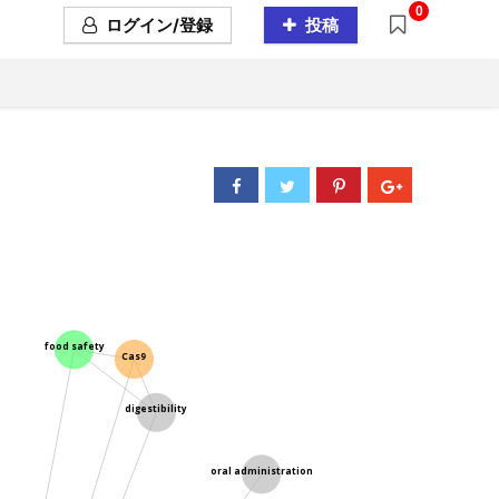
0
ログイン/登録
投稿
food safety
Cas9
digestibility
oral administration