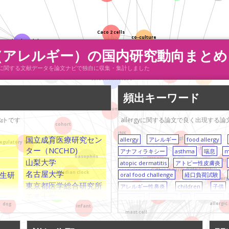
Caco 2 cells
co-culture
animal model
gy（アレルギー）の国内研究動向まとめ
infant formula
レルギー）に関する文献データを論文ナビで独自に収集・集計しました
intestine
spleen
luciferase
carbon nanotube
頻出キーワード
kin
inhalation
degranulation
ovalbumin
ストです
allergyに関する論文で良く出現す
ng
cohort
JNK
国立成育医療研究セン
IgE
allergy
アレルギー
food allergy
regulatory T-cell (Treg)
Japan
ター（NCCHD)
アナフィラキシー
asthma
喘息
m
basophils
microarray
山梨大学
sensiti
atopic dermatitis
アトピー性皮膚炎
environment
precision medicine
atopic dermatitis
名古屋大学
生研
circadian clock
oral food challenge
経口負荷試験
food allerg
東京都医学総合研究所
アレルギー性鼻炎
children
子供
diagnosis
polyphenol
guidelines
anaphylaxis
birth cohort
ー
千葉大学
生活の質
intestine
腸
liposome
dog
allergic
infant
京都大学
気管支喘息
regulatory T-cell (Treg)
mast cell
東京理科大学
surveys
調査
eosinophils
好酸
asthma
nhydrase