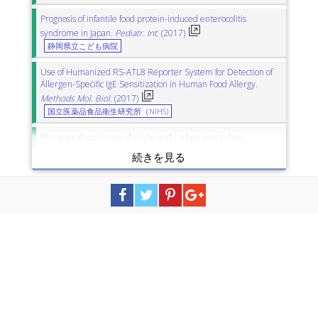
Prognosis of infantile food protein-induced enterocolitis
syndrome in Japan.
Pediatr. Int.
(2017)
静岡県立こども病院
Use of Humanized RS-ATL8 Reporter System for Detection of
Allergen-Specific IgE Sensitization in Human Food Allergy.
Methods Mol. Biol.
(2017)
国立医薬品食品衛生研究所（NIHS)
Pharyngeal aspiration of single-wall carbon nanotubes
aggravates allergic reaction to inhaled ovalbumin in mice.
Toxicol Environ. Chem.
(2017)
産業医科大学
産業技術総合研究所（AIST）
Clinical and allergological analysis of ocular manifestations of sick
building syndrome.
Clin. Ophthalmol.
(2017)
横浜市立大学
福岡大学
Allergy to fish collagen: Thermostability of collagen and IgE
reactivity of patients’ sera with extracts of 11 species of bony
and cartilaginous fish.
Allergol. Int.
(2016)
横浜市立大学
東京海洋大学