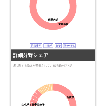
静岡県立総合病院
oral food challenge
経口負荷試験
buckwheat
ソバ
愛知医科大学
randomized controlled trial
ランダム化比較試験
skin
皮膚
佐賀大学
prednisolone
プレドニゾロン
collagen
コラーゲン
東京医科歯科大学
parvalbumin
パルブアルブミン
heating load
熱負荷
分野内訳
京都府立医科大学
vaccine
ワクチン
antibody response
抗体応答
guidelines
医歯薬学
防衛医科大学校
ガイドライン
precision medicine
diagnosis
診断
宮崎大学
microarray
マイクロアレイ
epitope
エピトープ
pollen
神戸薬科大学
花粉
cross-reactivity
交差反応性
allergen
アレルゲン
あいち小児保健医療総
cytokine production
サイトカイン産生
neutrophil
好中球
医歯薬学
生物学
農学
複合領域
合センター
degranulation
脱顆粒
JNK
Jun-N末端キナーゼ
詳細分野シェア
香川栄養学園女子栄養
infant formula
調整粉乳
dog
イヌ
IgA
免疫グロブリンA
大学
IL-33
インターロイキン33
immunomodulation
免疫調節
IgEに関する論文が発表されている詳細分野内訳
順天堂大学
quality-of-life (QOL)
生活の質
Lactobacillus plantarum
ラクトバチルス･プランタルム
circadian clock
概日時計
tolerance
耐性
children
子供
desensitization
脱感作
免疫学
生化学 / 分子生物学