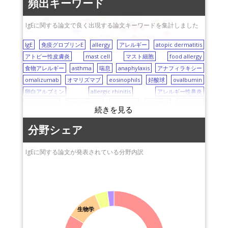
産業技術総合研究所
頻出キーワード
buckwheat
allergic rhinitis
産業医科大学
（AIST）
polyphenol
Japan
basophils
cross-reactivity
Lactobacillus plantarum
carbon nanotube
allergen
environment
birth cohort
sensitization
circadian clock
静岡県立こども病院
九州大学
epitope
quality-of-life (QOL)
inhalation
luciferase
IgEに関する論文で良く出現する論文キーワードを集計しました
pollen
allergy
IgE
food allergy
mast cell
asthma
atopic dermatitis
愛媛大学
東京理科大学
parvalbumin
ovalbumin
degranulation
precision medicine
guidelines
neutrophil
heating load
diagnosis
IL-33
IgE
東京大学
免疫グロブリンE
allergy
福岡大学
アレルギー
atopic dermatitis
microarray
JNK
Th2
anaphylaxis
collagen
アトピー性皮膚炎
浜松医科大学
mast cell
医薬基盤・健康・栄養
マスト細胞
food allergy
vaccine
randomized controlled trial
wheat
eosinophils
egg
antibody response
milk
cytokine
children
研究所（NIBIOHN)
食物アレルギー
信州大学医学部附属病
asthma
喘息
anaphylaxis
アナフィラキシー
tolerance
innate immunity
desensitization
院
三重大学
skin
omalizumab
オマリズマブ
eosinophils
好酸球
ovalbumin
cytokine production
exacerbation
asthma-COPD overlap syndrome
virus
シャープ株式会社
国立環境研究所（NIES)
卵白アルブミン
allergic rhinitis
アレルギー性鼻炎
武庫川女子大学
岡山大学
eosinophilia
好酸球増加症
basophils
好塩基球
cytokine
徳島大学
福井大学
サイトカイン
Th2
Th2細胞
egg
卵
sensitization
感作
信州大学
早稲田大学
bronchial asthma
気管支喘息
luciferase
ルシフェラーゼ
分野シェア
山梨大学
東京医科大学病院
exacerbation
asthma-COPD overlap syndrome
carbon nanotube
兵庫医科大学
カーボンナノチューブ
inhalation
吸入
IgEに関する論文が発表されている分野内訳
endotoxin
昭和大学
内毒素
histamine
ヒスタミン
CD4 T-cell
CD4陽性T細胞
広島工業大学
lipopolysaccharide
リポ多糖
polyphenol
ポリフェノール
北海道大学
C-reactive protein (CRP)
C反応性タンパク質
prognosis
国立成育医療研究セン
予後
innate immunity
自然免疫
virus
ウィルス
ター（NCCHD)
resveratrol
レスベラトロール
milk
wheat
コムギ
Japan
生物学
ヤクルト中央研究所
日本
environment
環境
birth cohort
出生コホート