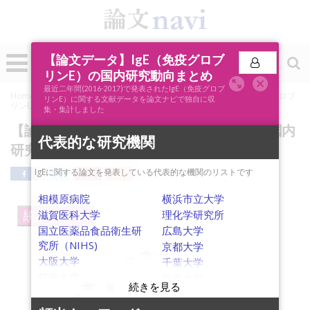
0
【論文データ】IgE（免疫グロブ
投稿
リンE）の国内研究動向まとめ
最近二年間(2016-2017)で発表されたIgE（免疫グロブ
Home
»
論文ナビSCOPE
»
キーワード分析
»
【論文データ】IgE（免疫グロブ
リンE）に関する文献データを論文ナビで独自に収
リンE）の国内研究動向まとめ
集・集計しました
【論文データ】IgE（免疫グロブリンE）の国内
代表的な研究機関
研究動向まとめ
IgEに関する論文を発表している代表的な機関のリストです
相模原病院
横浜市立大学
滋賀医科大学
理化学研究所
統計データ
国立医薬品食品衛生研
広島大学
究所（NIHS)
京都大学
omalizumab
bronchial asthma
大阪大学
千葉大学
prednisolone
immunomodulation
IgA
慈恵大学
麻布大学
resveratrol
lipopolysaccharide
histamine
eosinophilia
東京海洋大学
dog
CD4 T-cell
静岡大学
endotoxin
prognosis
C-reactive protein (CRP)
oral food challenge
日本大学
infant formula