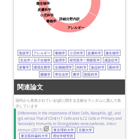
微生物学
皮膚科学
小児科学
詳細分野内訳
毒物学
アレルギー
免疫学
アレルギー
毒物学
小児科学
皮膚科学
微生物学
生化学 / 分子生物学
薬理学
研究医学 / 実験医学
感染症学
栄養学
環境生態学
生物物理学
内科学
食品科学
眼科学
腫瘍学
寄生虫学
農学
獣医科学
関連論文
国内から発表されているIgEに関する文献をランダムに選んで表
示しています
Differences in the Importance of Mast Cells, Basophils, IgE, and
IgG versus That of CD4(+) T Cells and ILC2 Cells in Primary and
Secondary Immunity to Strongyloides venezuelensis.
Infect.
Immun.
(2017)
東京理科大学
京都大学
東京医科歯科大学
理化学研究所