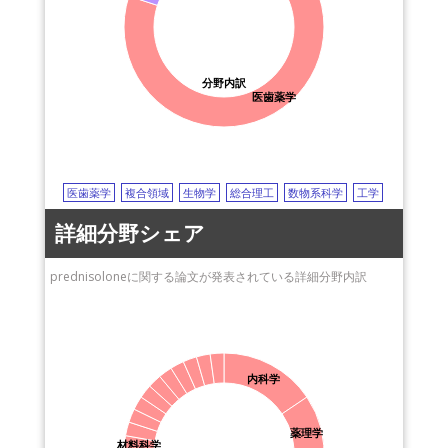
結合組織病
獨協医科大学
femur
大腿骨
atypical femoral fracture
clarithromycin
横浜国立大学
クラリスロマイシン
vitamin D
ビタミンD
Castleman disease
島根大学
キャッスルマン病
hypercalcemia
高カルシウム血症
東京薬科大学
prostatic neoplasms
前立腺腫瘍
分野内訳
医歯薬学
hypokalemia
滋賀大学
低カリウム血症
abiraterone acetate
アビラテロン酢酸エステル
大阪府立大学
dexamethasone
デキサメタゾン
squamous cell carcinoma (SCC)
防衛医科大学校
扁平上皮癌
diabetes
糖尿病
chronic inflammation
新潟大学
慢性炎症
candida albicans
カンジダ･アルビカンス
東京医科歯科大学
peripheral blood mononuclear cells
医歯薬学
複合領域
生物学
総合理工
数物系科学
工学
末梢血単核球
都立駒込病院
omalizumab
オマリズマブ
IgE
詳細分野シェア
免疫グロブリンE
indomethacin
インドメタシン
peptide
ペプチド
antiinflammatory effect
抗炎症効果
luteolin
prednisoloneに関する論文が発表されている詳細分野内訳
ルテオリン
Helicobacter pylori
ピロリ菌
azathioprine
アザチオプリン
prostate cancer
前立腺癌
chemotherapy
化学療法
docetaxel
ドセタキセル
osteoclast
破骨細胞
osteoporosis
骨粗鬆症
polymyositis
多発性筋炎
dermatomyositis
皮膚筋炎
multiple sclerosis
多発性硬化症
内科学
neuromyelitis optica
視神経脊髄炎
giant cell arteritis
巨細胞性動脈炎
ferritin
フェリチン
薬理学
hemophagocytic syndrome
血球貪食症候群
材料科学