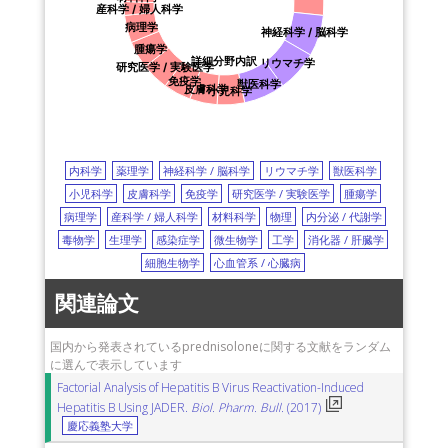
産科学 / 婦人科学
C-reactive protein (CRP)
C反応性タンパク質
IVIG
病理学
神経科学 / 脳科学
免疫グロブリン静注
i.v. immunoglobulin
metal allergy
腫瘍学
詳細分野内訳
リウマチ学
金属アレルギー
restenosis
再狭窄
tranilast
トラニラスト
研究医学 / 実験医学
免疫学
獣医科学
IgG4-related disease
primary biliary cirrhosis
皮膚科学
小児科学
原発性胆汁性肝硬変
Philadelphia chromosome
フィラデルフィア染色体
dasatinib
ダサチニブ
内科学
薬理学
神経科学 / 脳科学
リウマチ学
獣医科学
小児科学
皮膚科学
免疫学
研究医学 / 実験医学
腫瘍学
病理学
産科学 / 婦人科学
材料科学
物理
内分泌 / 代謝学
毒物学
生理学
感染症学
微生物学
工学
消化器 / 肝臓学
細胞生物学
心血管系 / 心臓病
関連論文
国内から発表されているprednisoloneに関する文献をランダム
に選んで表示しています
Factorial Analysis of Hepatitis B Virus Reactivation-Induced
Hepatitis B Using JADER.
Biol. Pharm. Bull.
(2017)
慶応義塾大学