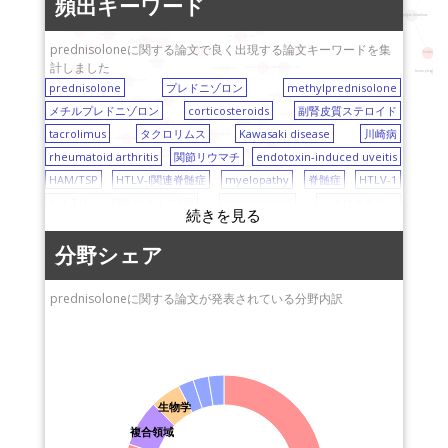
熊本大学
熊本大学医学部附属病
頻出キーワード
myelopathy
abiraterone acetate
femur
a
corticosteroids
chronic inflammation
hypokalemia
院
筑波大学
HAM/TSP
methylprednisolone
squamous cell carcinoma (SCC)
sirolimus
diabetes
ence
mycophenolate mofetil
cyclosporine
静岡大学
candida albicans
東京歯科大学 市川総
hepatitis B virus
Japanese Adverse Drug Event Report database
prednisoloneに関する論文で良く出現する論文キーワードを集
connective tissue disease
tacrolimus
prednisolone
ferritin
合病院
山形大学
計しました
rituximab
primary biliary cirrhosis
IgG4-related disease
layer-by-layer
polymyositis
hemophagocytic sy
dermatomyositis
antiinflammatory effect
peptide
prednisolone
明治薬科大学
プレドニゾロン
摂南大学
methylprednisolone
clarithromycin
rheumatoid arthritis
thymectomy
endotoxin-induced uveitis
omalizumab
luteolin
indomethacin
メチルプレドニゾロン
昭和大学
corticosteroids
宮崎大学
副腎皮質ステロイド
myasthenia gravis
giant cell arteritis
immunoglobulin
anticoagulation
resistance
IgE
tacrolimus
秋田大学
タクロリムス
弘前大学
Kawasaki disease
川崎病
recurrent pregnancy loss
Castleman disease
Kawasaki disease
rheumatoid arthritis
信州大学
関節リウマチ
山口大学
endotoxin-induced uveitis
C-reactive protein (CRP)
vitamin D
Philadelphia chromosome
hypercalcemia
i.v. immunoglobulin
IVIG
HAM/TSP
東京女子医科大学
HTLV-I関連脊髄症
myelopathy
金沢医科大学
脊髄症
HTLV-1
dasatinib
osteoclast
osteoporosis
ヒトTリンパ好性ウイルス1型
埼玉医科大学
cyclosporine
大阪大学
シクロスポリン
mycophenolate mofetil
九州大学
ミコフェノール酸モフェチル
和歌山県立医科大学
sirolimus
シロリムス
東京大学
rituximab
リツキシマブ
大分大学
hepatitis B virus
分野シェア
B型肝炎ウイルス
Japanese Adverse Drug Event Report database
神戸市立医療センター
resistance
中央市民病院
抵抗
immunoglobulin
免疫グロブリン
prednisoloneに関する論文が発表されている分野内訳
IgA vasculitis
北海道大学
IgA血管炎
mizoribine
ミゾリビン
hemangioma
岩手医科大学
血管腫
thrombocytopenia
血小板減少症
propranolol
京都府立医科大学
プロプラノロール
myasthenia gravis
重症筋無力症
アステラス製薬
thymectomy
胸腺摘除術
anticoagulation
生物学
抗凝固
静岡県立こども病院
recurrent pregnancy loss
layer-by-layer
adult
複合領域
成人
三重大学
encephalopathy
脳症
connective tissue disease