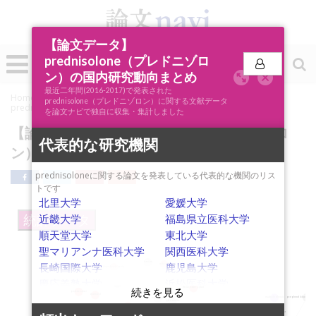
【論文データ】
0
prednisolone（プレドニゾロ
投稿
ン）の国内研究動向まとめ
最近二年間(2016-2017)で発表された
Home
»
論文ナビSCOPE
»
キーワード分析
»
【論文データ】
prednisolone（プレドニゾロン）に関する文献データ
prednisolone（プレドニゾロン）の国内研究動向まとめ
を論文ナビで独自に収集・集計しました
【論文データ】prednisolone（プレドニゾロ
代表的な研究機関
ン）の国内研究動向まとめ
prednisoloneに関する論文を発表している代表的な機関のリス
トです
北里大学
愛媛大学
近畿大学
福島県立医科大学
統計データ
順天堂大学
東北大学
聖マリアンナ医科大学
関西医科大学
長崎国際大学
鹿児島大学
tranilast
restenosis
thrombocytopenia
hemangioma
metal allergy
慶応義塾大学
浜松医科大学
azathioprine
chemotherapy
propranolol
Helicobacter pylori
prostate cancer
藤枝市立総合病院
静岡県立総合病院
docetaxel
peripheral blood mononuc
multiple sclerosis
mizoribine
IgA vasculitis
dexamethasone
HTLV-1
prostatic neoplasms
neuromyelitis optica
atypical femoral fracture