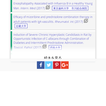
Encephalopathy Associated with Influenza B in a Healthy Young
Man.
Intern. Med.
(2017)
東京歯科大学 市川総合病院
Efficacy of mizoribine and prednisolone combination therapy in
adult patients with IgA vasculitis.
Rheumatol. Int.
(2017)
近畿大学
Induction of Severe Chronic Hyperplastic Candidiasis in Rat by
Opportunistic Infection of C-albicans through Combination of
Diabetes and Intermittent Prednisolone Administration.
Toxicol. Pathol.
(2017)
摂南大学
Testicular lymphocytic vasculitis treated with prednisolone and
azathioprine.
Mod. Rheumatol.
(2017)
神戸市立医療センター中央市民病院
Advantage of administering tacrolimus for improving prognosis
of patients with polymyositis and dermatomyositis.
Int. J.
Rheum. Dis.
(2016)
信州大学
Metal allergy to everolimus-eluting cobalt chromium stents
confirmed by positive skin testing as a cause of recurrent
multivessel in-stent restenosis.
Catheter. Cardiovasc. Interv.
(2016)
岩手医科大学