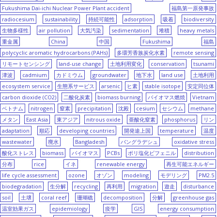
福岡女子大学
名古屋市立大学
Fukushima Dai-ichi Nuclear Power Plant accident
(2016)
福島第一原発事故
京都大学
東京学芸大学
旭川医科大学
radiocesium
sustainability
持続可能性
adsorption
吸着
biodiversity
放送大学
パナソニック株式会社
Temporal changes in radiocesium deposition in various forest stands following
生物多様性
air pollution
大気汚染
sedimentation
堆積
heavy metals
the Fukushima Dai-ichi Nuclear Power Plant accident.
J. Environ. Radioact.
(2017)
工学院大学
滋賀大学
重金属
China
中国
Fukushima
福島
筑波大学
国立国際医療研究センター
愛知医科大学
polycyclic aromatic hydrocarbons (PAHs)
多環芳香族炭化水素
remote sensing
（NCGM)
Microplastics in the Southern Ocean.
Mar. Pollut. Bull.
(2017)
リモートセンシング
land-use change
土地利用変化
conservation
tsunami
東京海洋大学
札幌医科大学
九州大学
津波
cadmium
カドミウム
groundwater
地下水
land use
土地利用
労働安全衛生総合研究所
ecosystem service
生態系サービス
arsenic
ヒ素
stable isotope
安定同位体
（JNIOSH）
Optimal sustainable life cycle maintenance strategies for port infrastructures.
J.
carbon dioxide (CO2)
二酸化炭素
biomass burning
バイオマス燃焼
Vietnam
Clean Prod.
(2017)
北海道大学
京都大学
ベトナム
nitrogen
窒素
precipitation
沈殿
cesium
セシウム
methane
九州大学
メタン
East Asia
東アジア
nitrous oxide
亜酸化窒素
phosphorus
リン
東京農工大学
adaptation
順応
developing countries
開発途上国
temperature
温度
森林研究・整備機構（FFPRI)
wastewater
廃水
Bangladesh
バングラデシュ
oxidative stress
東京工業大学
酸化ストレス
biomass
バイオマス
PCBs
ポリ塩化ビフェニル
distribution
神戸大学
分布
rice
イネ
renewable energy
再生可能エネルギー
愛媛大学
life cycle assessment
ozone
オゾン
modeling
モデリング
PM2.5
首都大学東京
biodegradation
生分解
recycling
再利用
migration
遊走
disturbance
早稲田大学
soil
土壌
coral reef
珊瑚礁
decomposition
分解
greenhouse gas
鹿児島大学
温室効果ガス
epidemiology
疫学
GIS
energy consumption
信州大学