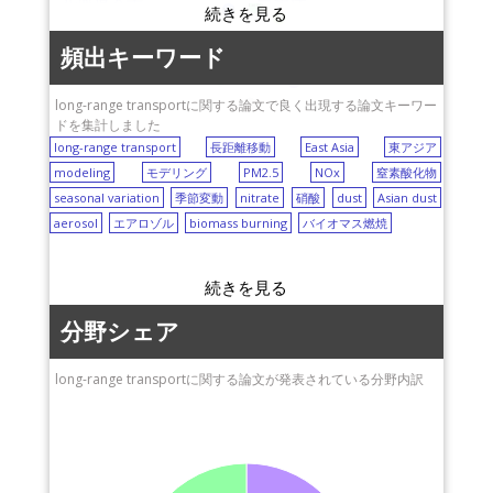
気象庁
East Asia
aerosol
NOx
産業技術総合研究所
（AIST）
頻出キーワード
long-range transport
dust
modeling
千葉大学
PM2.5
seasonal variation
nitrate
biomass burning
long-range transportに関する論文で良く出現する論文キーワー
Asian dust
ドを集計しました
long-range transport
長距離移動
East Asia
東アジア
modeling
モデリング
PM2.5
NOx
窒素酸化物
seasonal variation
季節変動
nitrate
硝酸
dust
Asian dust
aerosol
エアロゾル
biomass burning
バイオマス燃焼
分野シェア
long-range transportに関する論文が発表されている分野内訳