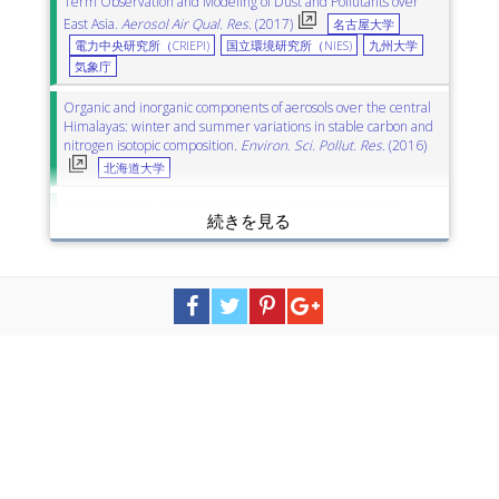
Term Observation and Modeling of Dust and Pollutants over
East Asia.
Aerosol Air Qual. Res.
(2017)
名古屋大学
電力中央研究所（CRIEPI)
国立環境研究所（NIES)
九州大学
気象庁
Organic and inorganic components of aerosols over the central
Himalayas: winter and summer variations in stable carbon and
nitrogen isotopic composition.
Environ. Sci. Pollut. Res.
(2016)
北海道大学
A Simulation Study on PM25 Sources and Meteorological
Characteristics at the Northern Tip of Taiwan in the Early Stage
of the Asian Haze Period.
Aerosol Air Qual. Res.
(2017)
国立環境研究所（NIES)
Chemically Aged Asian Dust Particles Proven by Traditional Spot
Test and the Most Advanced micro-PIXE.
Asian J. Atmos.
Environ.
(2016)
京都大学
福岡女子大学
New particle formation under the influence of the long-range
transport of air pollutants in East Asia.
Atmos. Environ.
(2016)
産業技術総合研究所（AIST）
東京農工大学
金沢大学
国立環境研究所（NIES)
千葉大学