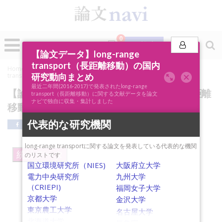
0
投稿
【論文データ】long-range
transport（長距離移動）の国内
Home
»
論文ナビSCOPE
»
キーワード分析
»
【論文データ】long-range
研究動向まとめ
transport（長距離移動）の国内研究動向まとめ
最近二年間(2016-2017)で発表されたlong-range
【論文データ】long-range transport（長距離
transport（長距離移動）に関する文献データを論文
ナビで独自に収集・集計しました
移動）の国内研究動向まとめ
代表的な研究機関
long-range transportに関する論文を発表している代表的な機関
統計データ
のリストです
国立環境研究所（NIES)
大阪府立大学
電力中央研究所
九州大学
（CRIEPI)
福岡女子大学
京都大学
金沢大学
東京農工大学
名古屋大学
北海道大学