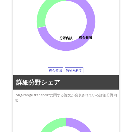
複合領域
分野内訳
複合領域
数物系科学
詳細分野シェア
long-range transportに関する論文が発表されている詳細分野内
訳