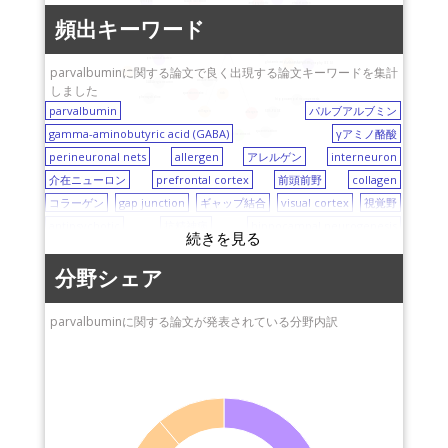
防衛医科大学校
信州大学医学部附属病
social isolation
synapse
antipsychotic
visual cortex
院
mouse
dendrites
藤田保健衛生大学
頻出キーワード
perineuronal nets
gamma-aminobutyric acid (GABA)
heterogeneity
東京都医学総合研究所
plasticity
schizophrenia
postnatal development
epidermal growth factor receptor (EGFR)
parvalbumin
nitric oxide synthase
prefrontal cortex
岡山大学
glutamic acid decarboxylase
electroencephalography (EEG)
parvalbuminに関する論文で良く出現する論文キーワードを集計
neurodevelopmental disorders
cross-reactivity
GABAergic neuron
しました
千葉大学
fish
questionnaire
phencyclidine
hippocampal neurogenesis
parvalbumin
パルブアルブミン
東京農工大学
collagen
SDS-PAGE
allergen
gamma-aminobutyric acid (GABA)
γアミノ酪酸
新潟県立大学
mast cell
quantification
IgE
heat treatment
perineuronal nets
allergen
アレルゲン
interneuron
群馬大学
介在ニューロン
prefrontal cortex
前頭前野
collagen
横浜市立大学
コラーゲン
gap junction
ギャップ結合
visual cortex
視覚野
名城大学
antipsychotic
抗精神病
hippocampal neurogenesis
heterogeneity
不均一性
nitric oxide synthase
NO合成酵素
dendrites
樹状突起
synapse
シナプス
分野シェア
electron microscopy
電子顕微鏡
electroencephalography (EEG)
脳波図
parvalbuminに関する論文が発表されている分野内訳
epidermal growth factor receptor (EGFR)
上皮増殖因子受容体
schizophrenia
統合失調症
glutamic acid decarboxylase
グルタミン酸脱炭酸酵素
neurodevelopmental disorders
神経発達障害
mouse
マウス
vulnerability
脆弱性
social isolation
社会的隔離
somatosensory cortex