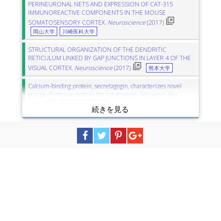
PERINEURONAL NETS AND EXPRESSION OF CAT-315
IMMUNOREACTIVE COMPONENTS IN THE MOUSE
SOMATOSENSORY CORTEX.
Neuroscience
(2017)
岡山大学
川崎医科大学
STRUCTURAL ORGANIZATION OF THE DENDRITIC
RETICULUM LINKED BY GAP JUNCTIONS IN LAYER 4 OF THE
VISUAL CORTEX.
Neuroscience
(2017)
熊本大学
Calcium-binding protein, secretagogin, characterizes novel
groups of interneurons in the rat striatum.
Neurosci. Res.
(2017)
国際医療福祉大学
Synaptic distribution of individually labeled mitral cells in the
external plexiform layer of the mouse olfactory bulb.
J. Comp.
Neurol.
(2017)
大阪大学
川崎医科大学
Loss of parvalbumin-immunoreactivity in mouse brain regions
after repeated intermittent administration of esketamine, but
not R-ketamine.
Psychiatry Res.
(2016)
千葉大学
Study of the cross-reactivity of fish allergens based on a
questionnaire and blood testing.
Allergol. Int.
(2016)
東京海洋大学