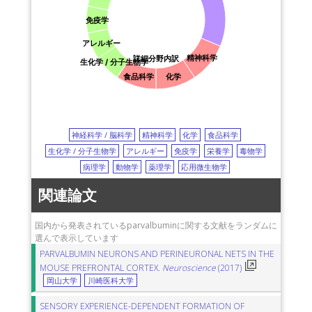
免疫学
アレルギー
精神科学
詳細分野内訳
生化学 / 分子生物学
食品科学
化学
神経科学 / 脳科学
精神科学
化学
食品科学
生化学 / 分子生物学
アレルギー
免疫学
栄養学
毒物学
病理学
動物学
薬理学
応用微生物学
関連論文
国内から発表されているparvalbuminに関する文献をランダムに
選んで表示しています
PARVALBUMIN NEURONS AND PERINEURONAL NETS IN THE
MOUSE PREFRONTAL CORTEX.
Neuroscience
(2017)
岡山大学
川崎医科大学
SENSORY EXPERIENCE-DEPENDENT FORMATION OF