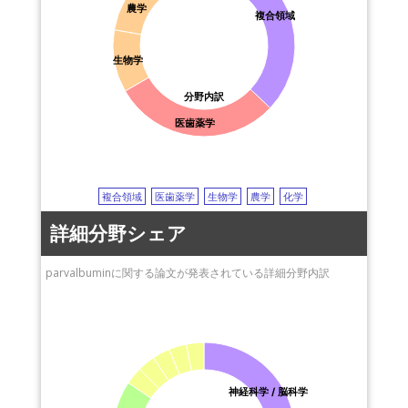
体性感覚皮質
postnatal development
生後発達
plasticity
農学
複合領域
可塑性
in situ hybridization
microRNA
マイクロRNA
IgE
免疫グロブリンE
mast cell
マスト細胞
questionnaire
生物学
アンケート
cross-reactivity
交差反応性
fish
魚
heat treatment
加熱処理
GABAergic neuron
分野内訳
GABA作動性神経
phencyclidine
フェンシクリジン
医歯薬学
quantification
数量化
SDS-PAGE
SDS-ポリアクリルアミドゲル電気泳動法
複合領域
医歯薬学
生物学
農学
化学
詳細分野シェア
parvalbuminに関する論文が発表されている詳細分野内訳
神経科学 / 脳科学