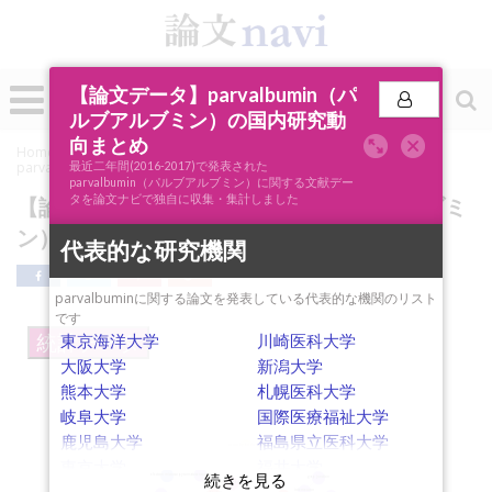
0
【論文データ】parvalbumin（パ
投稿
ルブアルブミン）の国内研究動
向まとめ
Home
»
論文ナビSCOPE
»
キーワード分析
»
【論文データ】
parvalbumin（パルブアルブミン）の国内研究動向まとめ
最近二年間(2016-2017)で発表された
parvalbumin（パルブアルブミン）に関する文献デー
タを論文ナビで独自に収集・集計しました
【論文データ】parvalbumin（パルブアルブミ
ン）の国内研究動向まとめ
代表的な研究機関
parvalbuminに関する論文を発表している代表的な機関のリスト
です
東京海洋大学
川崎医科大学
統計データ
大阪大学
新潟大学
熊本大学
札幌医科大学
岐阜大学
国際医療福祉大学
鹿児島大学
福島県立医科大学
in situ hybridization
microRNA
東京大学
福井大学
somatosensory cortex
electron microscopy
gap junction
vulnerability
interneuron