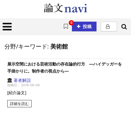
0
投稿
分野/キーワード:
美術館
展示空間における芸術活動の存在論的行方 ―ハイデッガーを
手掛かりに。制作者の視点から―
著者解説
投稿日：
2019-06-06
[紹介論文]
詳細を読む