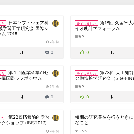
日本ソフトウェア科
第18回 久留米
した
終了しました
械学習工学研究会 国際シ
イオ統計学フォーラム
ム 2019
情報学
7年 前
0
0
第１回産業科学AIセ
第23回 人工知
した
終了しました
主催国際シンポジウム
金融情報学研究会（SIG-FIN
7年 前
情報学
0
0
第22回情報論的学習
短期の研究滞在を行うときに
した
なこと
ショップ (IBIS2019)
ナレッジ
7年 前