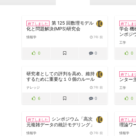
第 125 回数理モデル
終了しました
終了しま
化と問題解決(MPS)研究会
学会 機
ンポジウ
情報学
7年 前
工学
0
0
0
研究者としての評判を高め、維持
終了しま
するために重要な１０個のルール
ンター
ナレッジ
7年 前
工学
6
0
0
シンポジウム「高次
終了しました
終了しま
元複雑データの統計モデリング」
理論ワーク
情報学
7年 前
情報学