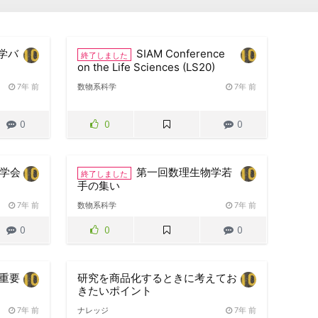
大学バ
SIAM Conference
終了しました
on the Life Sciences (LS20)
7年 前
数物系科学
7年 前
0
0
0
能学会
第一回数理生物学若
終了しました
）
手の集い
7年 前
数物系科学
7年 前
0
0
0
重要
研究を商品化するときに考えてお
きたいポイント
7年 前
ナレッジ
7年 前