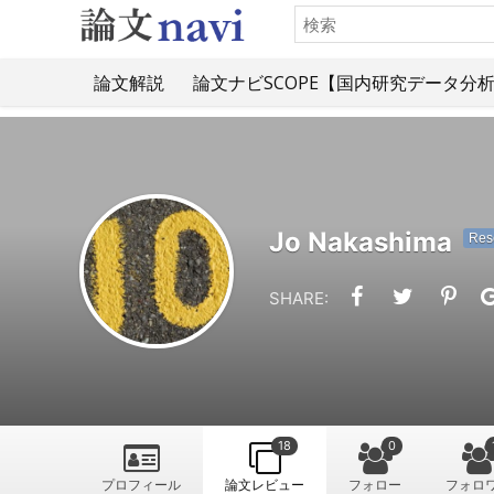
論文解説
論文ナビSCOPE【国内研究データ分
Jo Nakashima
Res
SHARE:
18
0
プロフィール
論文レビュー
フォロー
フォロ