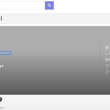
析】
被
い
earcher
投
フ
フ
1
ワー