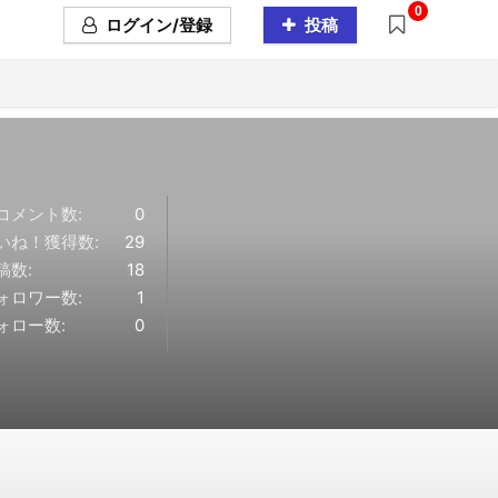
0
ログイン/登録
投稿
コメント数:
0
いね！獲得数:
29
稿数:
18
ォロワー数:
1
ォロー数:
0