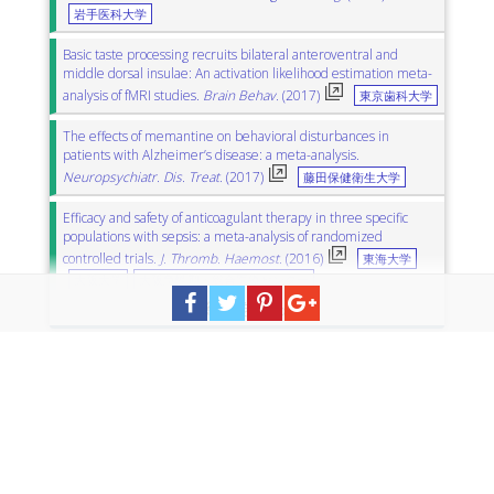
静岡県立静岡がんセン
岩手医科大学
cancer screening
癌検診
mammography
マンモグラフィー
ター
breast cancer
乳癌
telomerase
テロメラーゼ
Basic taste processing recruits bilateral anteroventral and
大阪国際がんセンター
middle dorsal insulae: An activation likelihood estimation meta-
autism spectrum disorder (ASD)
自閉症スペクトラム障害
tea
兵庫医科大学
analysis of fMRI studies.
Brain Behav.
(2017)
東京歯科大学
茶
influenza
インフルエンザ
infection
感染
action
作用
関西大学
tool
手段
electroconvulsive therapy
電気痙攣療法
attitude
三重大学医学部附属病
The effects of memantine on behavioral disturbances in
態度
stigma
紅斑
dipeptidyl peptidase 4 inhibitor
patients with Alzheimer’s disease: a meta-analysis.
院
cardiovascular risk
心血管リスク
genetics
遺伝学
Neuropsychiatr. Dis. Treat.
(2017)
藤田保健衛生大学
大阪市立大学
screening
スクリーニング
Ewing sarcoma
ユーイング肉腫
信州大学医学部附属病
Efficacy and safety of anticoagulant therapy in three specific
osteosarcoma
骨肉腫
adverse events
有害事象
院
populations with sepsis: a meta-analysis of randomized
antipsychotics
統合失調症治療薬
prolactin
プロラクチン
札幌医科大学
controlled trials.
J. Thromb. Haemost.
(2016)
東海大学
biliary tract cancer
胆道癌
overall survival
全生存
国立長寿医療研究セン
大阪大学
大阪急性期・総合医療センター
nutritional status
栄養状態
dengue
デング熱
biomarker
ター（NCGG)
Memantine add-on to antipsychotic treatment for residual
バイオマーカー
apparent diffusion coefficient
広島国際大学
negative and cognitive symptoms of schizophrenia: a meta-
見かけの拡散係数
salivary cortisol
choice experiment
analysis.
Psychopharmacology
(2017)
藤田保健衛生大学
選択実験
plant-herbivore interaction
laparoscopic surgery
The effect of beta-blockers on mortality in heart failure with
腹腔鏡下手術
Crohn’s disease
クローン病
cardiac output
preserved ejection fraction: A meta-analysis of observational
心拍出量
children
子供
accuracy
精度
cohort and randomized controlled studies.
Int. J. Cardiol.
(2017)
chronic obstructive pulmonary disease (COPD)
名古屋市立大学
慢性閉塞性肺疾患
rupture
破裂