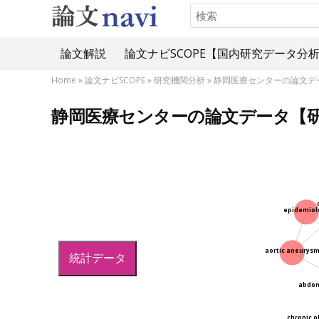
論文解説
論文ナビSCOPE【国内研究データ分
Home
»
論文ナビSCOPE
»
研究機関分析
»
静岡医療センターの論文デ
静岡医療センターの論文データ【
epidemiol
aortic aneurys
統計データ
abdom
chronic o