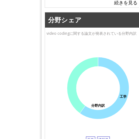
分野シェア
video codingに関する論文が発表されている分野内訳
工学
分野内訳