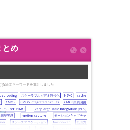
まとめ
く出現する論文キーワードを集計しました
ure
ideo coding
スケーラブルビデオ符号化
HEVC
cache
グ
CMOS
CMOS integrated circuits
CMOS集積回路
multi-user MIMO
very large scale integration (VLSI)
ding
仮想現実感
motion capture
モーションキャプチャ
tion
リソースアロケーション
low-power
低出力
グ
quantization
素量化
power consumption