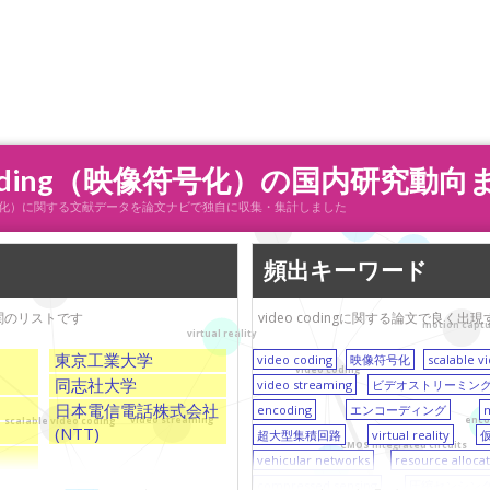
coding（映像符号化）の国内研究動向
ng（映像符号化）に関する文献データを論文ナビで独自に収集・集計しました
quantization
very large scale integration (VLSI)
compressed sensing
頻出キーワード
power consumption
機関のリストです
video codingに関する論文で良
motion capt
virtual reality
東京工業大学
video coding
映像符号化
scalable v
video coding
同志社大学
video streaming
ビデオストリーミン
日本電信電話株式会社
encoding
エンコーディング
enco
video streaming
scalable video coding
(NTT)
超大型集積回路
virtual reality
CMOS integrated circuits
vehicular networks
resource alloca
CMOS
O
compressed sensing
圧縮センシン