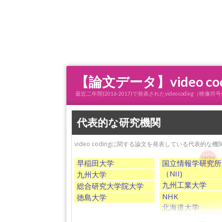
【論文データ】video 
最近二年間(2016-2017)で発表されたvideo codi
代表的な研究機関
video codingに関する論文を発表している代表的な
cache
早稲田大学
国立情報学研究所
（NII)
九州大学
九州工業大学
総合研究大学院大学
NHK
徳島大学
北海道大学
multi-user MIM