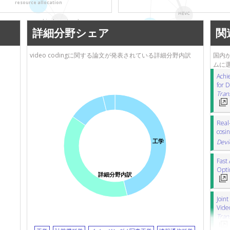
resource allocation
消費電力
HEVC
vehicular networks
low-power
詳細分野シェア
関
video codingに関する論文が発表されている詳細分野内訳
国内か
ムに
Achi
for 
Tran
Real-
cosin
工学
Devi
Fast 
Opti
詳細分野内訳
Join
Vide
Tran