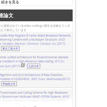
連論文
ら発表されているvideo codingに関する文献をランダ
選んで表示しています
evable Rate Regions of Cache-Aided Broadcast Networks
Delivering Content with a Multilayer Structure.
IEICE
s. Fundam. Electron. Commun. Comput. Sci.
(2017)
東京工業大学
time unified architecture for forward/inverse discrete
e transform in high efficiency video coding.
IET Circ.
ces Syst.
(2017)
九州大学
Algorithm and VLSI Architecture of Rate Distortion
mization in H265/HEVC.
IEEE Trans. Multimedia
(2017)
早稲田大学
t Transmission and Coding Scheme for High-Resolution
o Streams over Multiuser MIMO-OFDM Systems.
IEICE
s. Fundam. Electron. Commun. Comput. Sci.
(2017)
九州工業大学