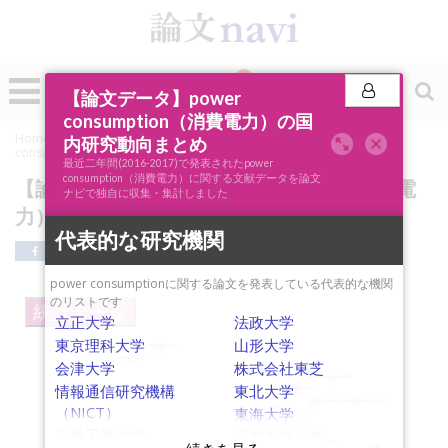
0
投稿
【論文データ】power
consumption（消費電力）の国
Home
»
論文ナビSCOPE
»
キーワード分析
»
【論文データ】power
内研究動向まとめ
consumption（消費電力）の国内研究動向まとめ
最近二年間(2016-2017)で発表されたpower
consumption（消費電力）に関する文献データを論文
【論文データ】power consumption（消費電
ナビで独自に収集・集計しました
力）の国内研究動向まとめ
代表的な研究機関
power consumptionに関する論文を発表している代表的な機関
のリストです
統計データ
立正大学
法政大学
東京理科大学
山形大学
power consumption model
virtual machine
会津大学
株式会社東芝
wireless sensor network (WSN)
情報通信研究機構
東北大学
electrocardiogram (ECG)
uni-traveling carrier photodiode (UTC-PD)
ASIC
（NICT）
東海大学
four wave mixing
heart rate
packaging
広島工業大学
千葉工業大学
low power consumption