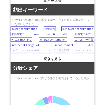
SAR ADC
長岡技術科学大学
早稲田大学
structural health monitoring
response time
ASIP
energy saving
大阪工業大学
兵庫県立大学
wireless LAN (WLAN)
頻出キーワード
ISDB-T
machine learning
energy consumption
Internet of Things (IoT)
名古屋工業大学
topic model
wireless
三菱電機株式会社
accelerometer
Bayesian inference
susceptibility
奈良先端科学技術大学
PIV
株式会社富士通研究所
power consumptionに関する論文で良く出現する論文キーワー
video streaming
microprocessor
measurement
院大学（NAIST）
power consumption
pressure drop
ドを集計しました
大阪大学
quality of service (QoS)
performance evaluation
茨城大学
power consumption
消費電力
low power consumption
Hamming distance
工学院大学
storage
scalable video coding
consolidation
産業技術総合研究所
低消費電力
power consumption model
消費電力モデル
vessel structure
関西大学
mixing
TSV
（AIST）
modeling
partitioning
virtual machine
energy consumption
エネルギー消費
3D IC
お茶の水女子大学
Internet of Things (IoT)
measurement
測定
立命館大学
performance evaluation
システム性能評価
energy saving
東京都市大学
省エネルギー
response time
応答時間
storage
貯蔵
名古屋大学
consolidation
vessel structure
structural health monitoring
徳島大学
構造モニタリング
Hamming distance
ハミング距離
分野シェア
福岡工業大学
susceptibility
感受性
accelerometer
加速度計
modeling
九州大学
モデリング
Bayesian inference
ベイズ推定
SAR ADC
power consumptionに関する論文が発表されている分野内訳
four wave mixing
四波混合
ASIP
TSV
partitioning
3D IC
三次元集積回路
uni-traveling carrier photodiode (UTC-PD)
単一走行キャリアフォトダイオー ド
microprocessor
マイクロプロセサ
mixing
混合
heart rate
心拍数
electrocardiogram (ECG)
心電図
ASIC