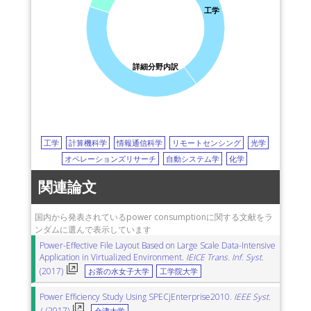
工学
詳細分野内訳
工学
計算機科学
情報通信科学
リモートセンシング
光学
オペレーションズリサーチ
自動システム学
化学
関連論文
国内から発表されているpower consumptionに関する文献をラ
ンダムに選んで表示しています
Power-Effective File Layout Based on Large Scale Data-Intensive
Application in Virtualized Environment.
IEICE Trans. Inf. Syst.
(2017)
お茶の水女子大学
工学院大学
Power Efficiency Study Using SPECjEnterprise2010.
IEEE Syst.
J.
(2017)
会津大学