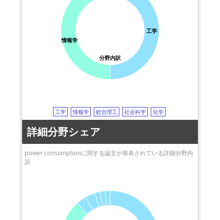
酸感受性イオンチャネル
PIV
pressure drop
圧降下
ISDB-T
地上波デジタル放送
wireless LAN (WLAN)
ワイヤレスLAN
工学
wireless
無線
scalable video coding
情報学
スケーラブルビデオ符号化
topic model
トピックモデル
machine learning
機械学習
video streaming
分野内訳
ビデオストリーミング
quality of service (QoS)
サービス品質
wireless sensor network (WSN)
無線センサネットワーク
packaging
パッケージング
工学
情報学
総合理工
社会科学
化学
詳細分野シェア
power consumptionに関する論文が発表されている詳細分野内
訳