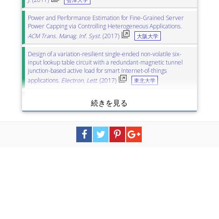
Power and Performance Estimation for Fine-Grained Server
Power Capping via Controlling Heterogeneous Applications.
ACM Trans. Manag. Inf. Syst.
(2017)
大阪大学
Design of a variation-resilient single-ended non-volatile six-
input lookup table circuit with a redundant-magnetic tunnel
junction-based active load for smart Internet-of-things
applications.
Electron. Lett.
(2017)
東北大学
Design of Low Power All-Optical Networks with Dynamic
Lightpath Establishment.
J. Commun. Netw.
(2016)
東京理科大学
関西大学
Power consumption and gas-liquid dispersion in turbulently
agitated vessels with vertical dual-array tubular coil baffles.
Chem. Pap.
(2016)
山形大学
POWER CONSUMPTION, GAS HOLDUP, AND MASS-
TRANSFER COEFFICIENT OF TRIPLE-IMPELLER
CONFIGURATIONS IN A STIRRED VESSEL WITH VERTICAL
TUBULAR COILS.
Can. J. Chem. Eng.
(2016)
山形大学
Analog and Digital Collaborative Design Techniques for Wireless