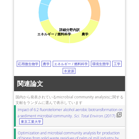
詳細分野内訳
エネルギー / 燃料科学
農学
応用微生物学
農学
エネルギー / 燃料科学
環境生態学
工学
水資源
関連論文
国内から発表されているmicrobial community analysisに関する
文献をランダムに選んで表示しています
Impact of 6:2 fluorotelomer alcohol aerobic biotransformation on
a sediment microbial community.
Sci. Total Environ.
(2017)
東京工業大学
Optimization and microbial community analysis for production
of biogas from solid waste residues of palm oil mill industry by