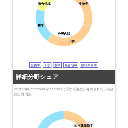
複合領域
生物学
農学
分野内訳
工学
生物学
工学
農学
複合領域
数物系科学
詳細分野シェア
microbial community analysisに関する論文が発表されている詳
細分野内訳
応用微生物学