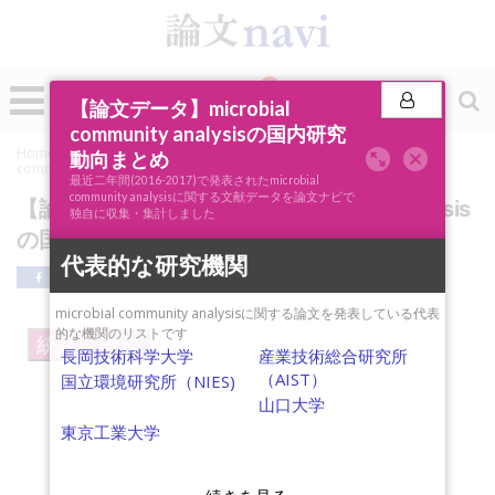
0
投稿
【論文データ】microbial
community analysisの国内研究
Home
»
論文ナビSCOPE
»
キーワード分析
»
【論文データ】microbial
動向まとめ
community analysisの国内研究動向まとめ
最近二年間(2016-2017)で発表されたmicrobial
community analysisに関する文献データを論文ナビで
【論文データ】microbial community analysis
独自に収集・集計しました
の国内研究動向まとめ
代表的な研究機関
microbial community analysisに関する論文を発表している代表
的な機関のリストです
統計データ
長岡技術科学大学
産業技術総合研究所
（AIST）
国立環境研究所（NIES)
山口大学
東京工業大学