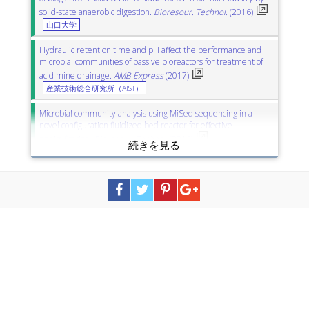
solid-state anaerobic digestion.
Bioresour. Technol.
(2016)
山口大学
Hydraulic retention time and pH affect the performance and
microbial communities of passive bioreactors for treatment of
acid mine drainage.
AMB Express
(2017)
産業技術総合研究所（AIST）
Microbial community analysis using MiSeq sequencing in a
novel configuration fluidized bed reactor for effective
denitrification.
Bioresour. Technol.
(2016)
長岡技術科学大学