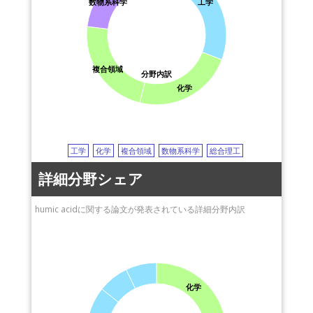
数物系科学
工学
複合領域
分野内訳
化学
工学
化学
複合領域
数物系科学
総合理工
詳細分野シェア
humic acidに関する論文が発表されている詳細分野内訳
化学