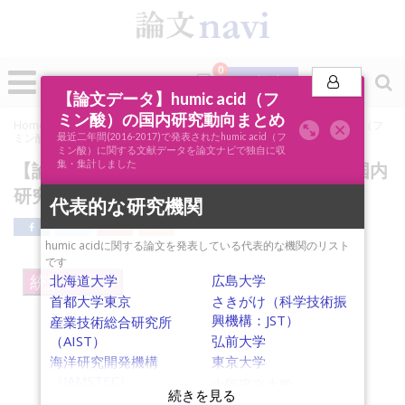
0
投稿
【論文データ】humic acid（フ
ミン酸）の国内研究動向まとめ
Home
»
論文ナビSCOPE
»
キーワード分析
»
【論文データ】humic acid（フ
ミン酸）の国内研究動向まとめ
最近二年間(2016-2017)で発表されたhumic acid（フ
ミン酸）に関する文献データを論文ナビで独自に収
集・集計しました
【論文データ】humic acid（フミン酸）の国内
研究動向まとめ
代表的な研究機関
humic acidに関する論文を発表している代表的な機関のリスト
です
北海道大学
広島大学
統計データ
首都大学東京
さきがけ（科学技術振
興機構：JST）
産業技術総合研究所
（AIST）
弘前大学
海洋研究開発機構
東京大学
（JAMSTEC）
大阪府立大学