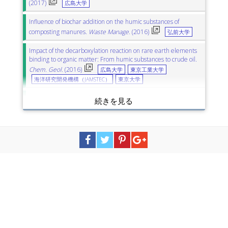
(2017)
広島大学
Influence of biochar addition on the humic substances of
composting manures.
Waste Manage.
(2016)
弘前大学
Impact of the decarboxylation reaction on rare earth elements
binding to organic matter: From humic substances to crude oil.
Chem. Geol.
(2016)
広島大学
東京工業大学
海洋研究開発機構（JAMSTEC）
東京大学
Photodecomposition of tetrabromobisphenol A in aqueous
humic acid suspension by irradiation with light of various
wavelengths.
Chemosphere
(2016)
さきがけ（科学技術振興機構：JST）
九州大学
Sol-gel synthesis of a humic acid-silica gel composite material as
low-cost adsorbent for thorium and uranium removal.
J.
Radioanal. Nucl. Chem.
(2016)
北海道大学
Removal of Humic Acid in Water by Rice Hull Magnetic
Activated Carbon and Magnetic Separation.
IEEE Trans. Appl.
Supercond.
(2016)
首都大学東京
Effects of humic acids derived from lignite and cattle manure on