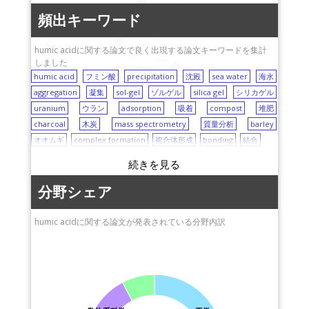
九州大学
compost
sol-gel
adsorption
東京工業大学
charcoal
頻出キーワード
silica gel
uranium
complex formation
humic acid
bonding
humic acidに関する論文で良く出現する論文キーワードを集計
sea water
mass spectrometry
しました
aggregation
precipitation
barley
humic acid
フミン酸
precipitation
沈殿
sea water
海水
aggregation
凝集
sol-gel
ゾルゲル
silica gel
シリカゲル
uranium
ウラン
adsorption
吸着
compost
堆肥
charcoal
木炭
mass spectrometry
質量分析
barley
オオムギ
complex formation
複合体形成
bonding
結合
分野シェア
humic acidに関する論文が発表されている分野内訳