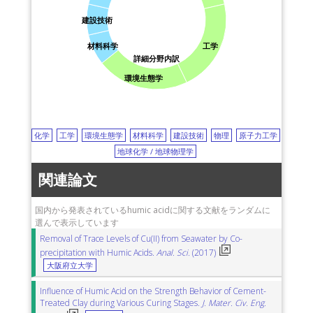
建設技術
材料科学
工学
詳細分野内訳
環境生態学
化学
工学
環境生態学
材料科学
建設技術
物理
原子力工学
地球化学 / 地球物理学
関連論文
国内から発表されているhumic acidに関する文献をランダムに
選んで表示しています
Removal of Trace Levels of Cu(II) from Seawater by Co-
precipitation with Humic Acids.
Anal. Sci.
(2017)
大阪府立大学
Influence of Humic Acid on the Strength Behavior of Cement-
Treated Clay during Various Curing Stages.
J. Mater. Civ. Eng.