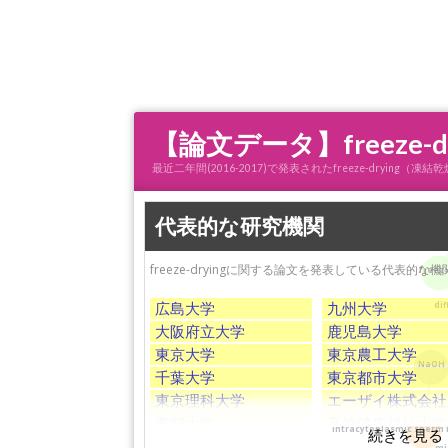
【論文データ】freeze
最近二年間(2016-2017)で発表されたfreeze-dry
mic
代表的な研究機関
freeze-dryingに関する論文を発表している代表的な
freez
広島大学
九州大学
di
大阪府立大学
鹿児島大学
東京大学
東京農工大学
NaOH
千葉大学
東京都市大学
東京理科大学
エーザイ株式会社
東邦大学
高崎健康福祉大学
intracytoplasmic sperm i
京都大学
関西学院大学
mi