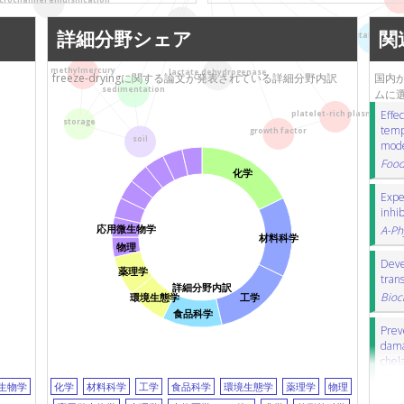
慶応義塾大学
collapse
崩壊
freezing
凍結
glass transition
詳細分野シェア
関
crystallinity
crystallizatio
crystallinity
結晶化度
crystalliza
走査型電子顕微鏡
composite
porou
methylmercury
lactate dehydrogenase
freeze-dryingに関する論文が発表されている詳細分野内訳
国内か
フッ化物
layered double hydro
sedimentation
ムに
lactate dehydrogenase
乳酸脱水素酵
Effec
platelet-rich plasma
storage
temp
growth factor
soil
model
Food
化学
Expe
inhib
A-Ph
応用微生物学
材料科学
物理
Deve
薬理学
trans
詳細分野内訳
Bioc
環境生態学
工学
食品科学
Prev
dama
chel
Cryo
生物学
化学
材料科学
工学
食品科学
環境生態学
薬理学
物理