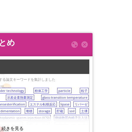
まとめ
x formation
く出現する論文キーワードを集計しました
ion
lipase
der technology
粉体工学
particle
粒子
示差走査熱量測定
glass-transition temperature
ansesterification
エステル転移反応
lipase
リパーゼ
edimentation
堆積
storage
貯蔵
soil
土壌
ytoplasmic sperm injection (ICSI)
卵細胞質内精子注入法
energy saving
省エネルギー
platelet-rich plasma
rphism
殖因子
size control
microchannel emulsification