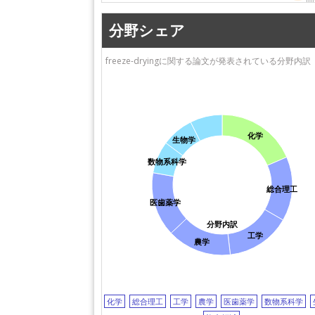
分野シェア
freeze-dryingに関する論文が発表されている分野内訳
化学
生物学
数物系科学
総合理工
医歯薬学
分野内訳
工学
農学
化学
総合理工
工学
農学
医歯薬学
数物系科学