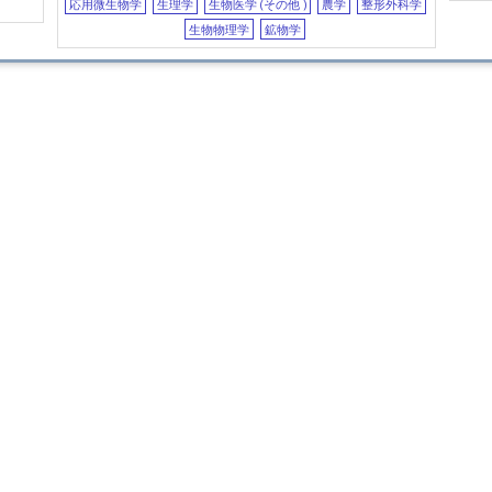
応用微生物学
生理学
生物医学 (その他 )
農学
整形外科学
Inno
生物物理学
鉱物学
recu
東
EFF
QUAL
PRO
Freez
enca
emul
Bioi
Effe
proc
cake
and 
東
Effe
prop
Effec