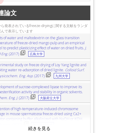
microstructure
微細構造
polymorphism
多型
連論文
n
tion
結晶化
scanning electron microscopy (SEM)
s structure
多孔構造
absorption
吸収
fluoride
ら発表されているfreeze-dryingに関する文献をランダ
xide (LDH)
glass transition
ガラス転移
選んで表示しています
素
ts of water and maltodextrin on the glass transition
erature of freeze-dried mango pulp and an empirical
 to predict plasticizing effect of water on dried fruits.
J.
 Eng.
(2017)
広島大学
rimental study on freeze drying of Loy Yang lignite and
iting water re-adsorption of dried lignite.
Colloid Surf.
ysicochem. Eng. Asp.
(2017)
九州大学
lopment of sucrose-complexed lipase to improve its
esterification activity and stability in organic solvents.
hem. Eng. J.
(2017)
大阪府立大学
ention of high-temperature-induced chromosome
ge in mouse spermatozoa freeze-dried using Ca2+
ator-containing buffer alkalinized with NaOH or KOH.
biology
(2017)
旭川医科大学