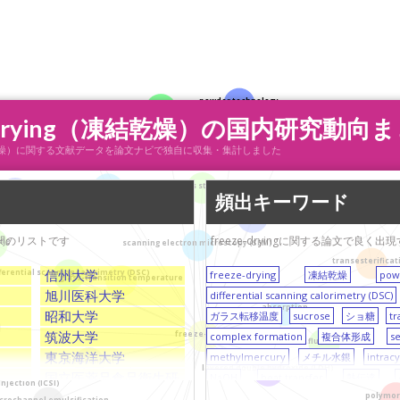
powder technology
collapse
-drying（凍結乾燥）の国内研究動向
particle
energy saving
ing（凍結乾燥）に関する文献データを論文ナビで独自に収集・集計しました
porous structure
heat transfer
rostructure
頻出キーワード
sucrose
comple
composite
機関のリストです
freeze-dryingに関する論文で良
ing
scanning electron microscopy (SEM)
transesterificat
信州大学
fferential scanning calorimetry (DSC)
freeze-drying
凍結乾燥
pow
glass-transition temperature
旭川医科大学
differential scanning calorimetry (DSC)
absorption
昭和大学
ガラス転移温度
sucrose
ショ糖
tr
筑波大学
freeze-drying
complex formation
複合体形成
s
fluoride
東京海洋大学
methylmercury
メチル水銀
intrac
size control
layered double hydroxide (LDH)
国立医薬品食品衛生研
NaOH
heat transfer
熱伝達
njection (ICSI)
究所（NIHS)
polymo
多血小板血漿
growth factor
増
crochannel emulsification