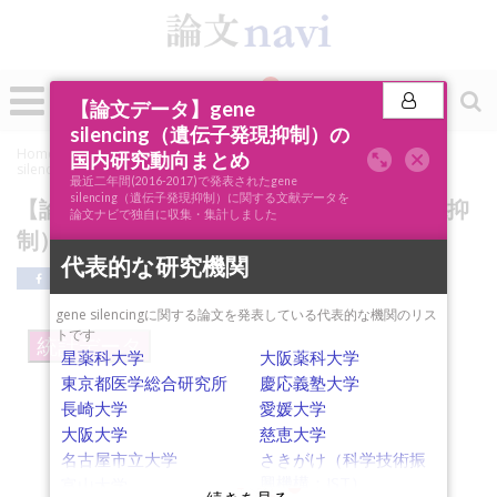
0
投稿
【論文データ】gene
silencing（遺伝子発現抑制）の
Home
»
論文ナビSCOPE
»
キーワード分析
»
【論文データ】gene
国内研究動向まとめ
silencing（遺伝子発現抑制）の国内研究動向まとめ
最近二年間(2016-2017)で発表されたgene
silencing（遺伝子発現抑制）に関する文献データを
【論文データ】gene silencing（遺伝子発現抑
論文ナビで独自に収集・集計しました
制）の国内研究動向まとめ
代表的な研究機関
gene silencingに関する論文を発表している代表的な機関のリス
トです
統計データ
星薬科大学
大阪薬科大学
東京都医学総合研究所
慶応義塾大学
長崎大学
愛媛大学
大阪大学
慈恵大学
名古屋市立大学
さきがけ（科学技術振
siRNA delivery
興機構：JST）
富山大学
chondroitin sulfate
liver
liver metastasis