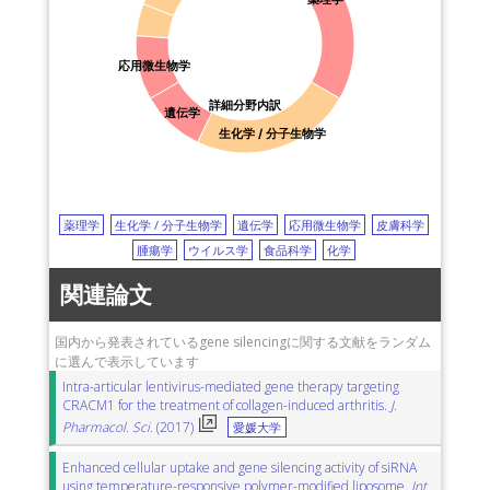
応用微生物学
詳細分野内訳
遺伝学
生化学 / 分子生物学
薬理学
生化学 / 分子生物学
遺伝学
応用微生物学
皮膚科学
腫瘍学
ウイルス学
食品科学
化学
関連論文
国内から発表されているgene silencingに関する文献をランダム
に選んで表示しています
Intra-articular lentivirus-mediated gene therapy targeting
CRACM1 for the treatment of collagen-induced arthritis.
J.
Pharmacol. Sci.
(2017)
愛媛大学
Enhanced cellular uptake and gene silencing activity of siRNA
using temperature-responsive polymer-modified liposome.
Int.