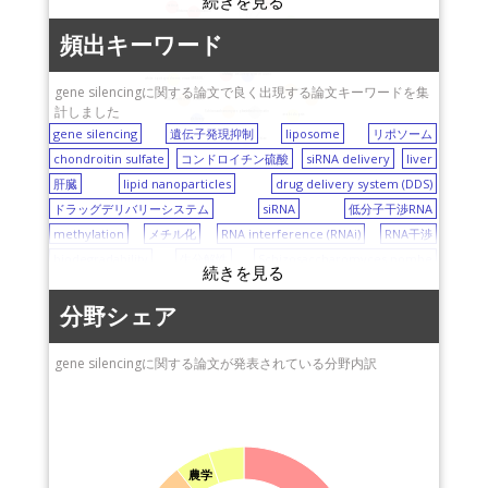
自治医科大学
liposome
東京大学
retina
histone modification
cellular uptake
国立がん研究センター
岩手大学
photoreceptor
頻出キーワード
polycomb
gene silencing
oral squamous cell carcinoma
国立成育医療研究セン
lipid nanoparticles
biodegradability
methylation
siRNA
ター（NCCHD)
drug delivery system (DDS)
white spot syndrome virus (WSSV)
gene silencingに関する論文で良く出現する論文キーワードを集
DNA methylation
transcription
RNA interference (RNAi)
エーザイ株式会社
計しました
Schizosaccharomyces pombe
heterochromatin
arabidopsis
delivery
gene silencing
理化学研究所
遺伝子発現抑制
liposome
リポソーム
Saccharomyces cerevisiae
chondroitin sulfate
名古屋大学
コンドロイチン硫酸
siRNA delivery
liver
肝臓
福井大学
lipid nanoparticles
drug delivery system (DDS)
ドラッグデリバリーシステム
岡山大学
siRNA
低分子干渉RNA
methylation
東京大学医学部附属病
メチル化
RNA interference (RNAi)
RNA干渉
院
biodegradability
生分解性
Schizosaccharomyces pombe
東京海洋大学
分裂酵母
heterochromatin
ヘテロクロマチン
cellular uptake
北海道大学
細胞取込
polycomb
ポリコーム
photoreceptor
光受容器
分野シェア
retina
網膜
histone modification
liver metastasis
肝転移
Saccharomyces cerevisiae
出芽酵母
arabidopsis
gene silencingに関する論文が発表されている分野内訳
transcription
転写
DNA methylation
DNAメチル化
oral squamous cell carcinoma
口腔扁平上皮癌
white spot syndrome virus (WSSV)
白斑病
delivery
デリバリー
農学