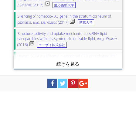
J. Pharm.
(2017)
慶応義塾大学
Silencing of homeobox A5 gene in the stratum corneum of
psoriasis.
Exp. Dermatol.
(2017)
慈恵大学
Structure, activity and uptake mechanism of siRNA-lipid
nanoparticles with an asymmetric ionizable lipid.
Int. J. Pharm.
(2016)
エーザイ株式会社
Human SCP4 is a chromatin-associated CTD phosphatase and
exhibits the dynamic translocation during erythroid
differentiation.
J. Biochem.
(2016)
長崎大学
富山大学
Gene silencing of VP9 gene impairs WSSV infectivity on
Macrobrachium rosenbergii.
Virus Res.
(2016)
東京海洋大学
Biodegradable lipid nanoparticles induce a prolonged RNA
interference-mediated protein knockdown and show rapid
hepatic clearance in mice and nonhuman primates.
Int. J.
Pharm.
(2017)
エーザイ株式会社
A Multifunctional Envelope-Type Nano Device Containing a pH-
Sensitive Cationic Lipid for Efficient Delivery of Short Interfering