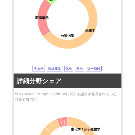
定量的PCR
recombination
組換え
cohesin
コヒーシン
nitric oxide (NO)
一酸化窒素
nitric oxide synthase
医歯薬学
NO合成酵素
cell cycle
細胞周期
synchronization
同期
caloric restriction
カロリー制限
oxidative damage
生物学
酸化的損傷
kinetochore
動原体
cell motility
細胞運動性
分野内訳
cytoskeleton
細胞骨格
mitosis
有糸分裂
spindle
紡錘
生物学
医歯薬学
化学
農学
複合領域
詳細分野シェア
Schizosaccharomyces pombeに関する論文が発表されている
詳細分野内訳
生化学 / 分子生物学