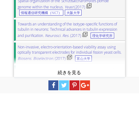
Spatial organization of the Schizosaccharomyces pombe
genome within the nucleus.
Yeast
(2017)
情報通信研究機構（NICT）
大阪大学
Towards an understanding of the isotype-specific functions of
tubulin in neurons: Technical advances in tubulin expression
and purification.
Neurosci. Res.
(2017)
理化学研究所
Non-invasive, electro-orientation-based viability assay using
optically transparent electrodes for individual fission yeast cells.
Biosens. Bioelectron.
(2017)
富山大学
Mating response and construction of heterothallic strains of the
fission yeast Schizosaccharomyces octosporus.
FEMS Yeast Res.
(2017)
国立遺伝学研究所（NIG)
Urea enhances cell lysis of Schizosaccharomyces pombe ura4
mutants.
Biosci. Biotechnol. Biochem.
(2017)
島根大学
Module-based systematic construction of plasmids for episomal
gene expression in fission yeast.
Gene
(2017)
産業技術総合研究所（AIST）
早稲田大学
Molecular dissection of the actin-binding ability of the fission