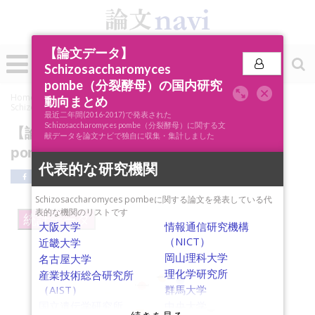
【論文データ】
0
投稿
Schizosaccharomyces
pombe（分裂酵母）の国内研究
Home
»
論文ナビSCOPE
»
キーワード分析
»
【論文データ】
動向まとめ
Schizosaccharomyces pombe（分裂酵母）の国内研究動向まとめ
最近二年間(2016-2017)で発表された
Schizosaccharomyces pombe（分裂酵母）に関する文
【論文データ】Schizosaccharomyces
献データを論文ナビで独自に収集・集計しました
pombe（分裂酵母）の国内研究動向まとめ
代表的な研究機関
Schizosaccharomyces pombeに関する論文を発表している代
表的な機関のリストです
統計データ
大阪大学
情報通信研究機構
（NICT）
近畿大学
岡山理科大学
名古屋大学
理化学研究所
産業技術総合研究所
calcineurin
calcium
（AIST）
群馬大学
5-fluorouracil
cell polarity
Saccharomyces cerevisiae
kinetochore
国立遺伝学研究所
中央大学
membrane trafficking
cohesin
micafungin
meiosis