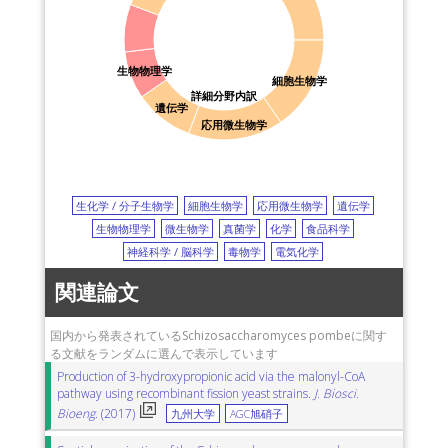
生物物理学
細胞生物学
詳細分野内訳
遺伝学
応用微生物学
生化学 / 分子生物学
細胞生物学
応用微生物学
遺伝学
生物物理学
微生物学
真菌学
化学
食品科学
神経科学 / 脳科学
毒物学
電気化学
関連論文
国内から発表されているSchizosaccharomyces pombeに関す
る文献をランダムに選んで表示しています
Production of 3-hydroxypropionic acid via the malonyl-CoA
pathway using recombinant fission yeast strains.
J. Biosci.
Bioeng.
(2017)
九州大学
AGC旭硝子