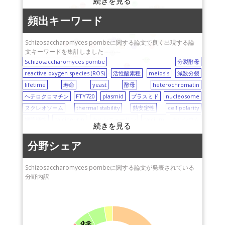
（NIG)
AGC旭硝子
actin
recombination
mitosis
cytokinesis
cytoskeleton
oxidative damage
九州大学
urea
奈良先端科学技術大学
caloric restriction
cell motility
頻出キーワード
spindle
protein kinase (PK) C
Schizosaccharomyces pombe
神戸大学
院大学（NAIST）
zinc
microtubule
DNA repair
mitochondrial DNA
lifetime
広島大学
Schizosaccharomyces pombeに関する論文で良く出現する論
nitric oxide (NO)
nucleosome
DNA damage
reactive oxygen species (ROS)
thermal stability
FTY720
quantitative PCR
yeast
aging
早稲田大学
文キーワードを集計しました
nitric oxide synthase
Schizosaccharomyces pombe
島根大学
分裂酵母
gene silencing
acetic acid
microscopy
heterochromatin
cell cycle
reactive oxygen species (ROS)
筑波大学
活性酸素種
meiosis
減数分裂
synchronization
mating behavior
plasmid
lifetime
富山大学
寿命
yeast
酵母
heterochromatin
ヘテロクロマチン
東京都医学総合研究所
FTY720
plasmid
プラスミド
nucleosome
ヌクレオソーム
東京大学
thermal stability
熱安定性
cell polarity
細胞極性
calcineurin
カルシニューリン
calcium
カルシウム
aging
加齢
microscopy
顕微鏡
microtubule
微小管
Saccharomyces cerevisiae
出芽酵母
actin
アクチン
分野シェア
cytokinesis
細胞質分裂
mating behavior
配偶行動
DNA repair
DNA修復
zinc
亜鉛
micafungin
Schizosaccharomyces pombeに関する論文が発表されている
分野内訳
ミカファンギン
acetic acid
酢酸
gene silencing
遺伝子発現抑制
urea
尿素
membrane trafficking
膜輸送
5-fluorouracil
5-フルオロウラシル
protein kinase (PK) C
プロテインキナーゼC
DNA damage
DNA損傷
mitochondrial DNA
ミトコンドリアDNA
quantitative PCR
化学