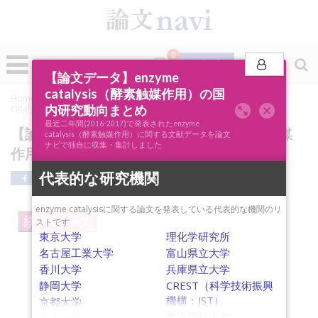
0
投稿
【論文データ】enzyme
catalysis（酵素触媒作用）の国
Home
»
論文ナビSCOPE
»
キーワード分析
»
【論文データ】enzyme
内研究動向まとめ
catalysis（酵素触媒作用）の国内研究動向まとめ
最近二年間(2016-2017)で発表されたenzyme
【論文データ】enzyme catalysis（酵素触媒
catalysis（酵素触媒作用）に関する文献データを論文
ナビで独自に収集・集計しました
作用）の国内研究動向まとめ
代表的な研究機関
enzyme catalysisに関する論文を発表している代表的な機関のリ
統計データ
ストです
東京大学
理化学研究所
名古屋工業大学
富山県立大学
香川大学
兵庫県立大学
静岡大学
CREST（科学技術振興
機構：JST）
京都大学
東京理科大学
DNA repair