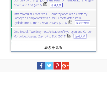
Complex by Changing Only the Reaction Temperature.
Angew.
Chem.-Int. Edit.
(2016)
名城大学
Intramolecular Oxidative O-Demethylation of an Oxoferryl
Porphyrin Complexed with a Per-O-methylated beta-
Cyclodextrin Dimer.
Chem.-Asian J.
(2016)
同志社大学
One Model, Two Enzymes: Activation of Hydrogen and Carbon
Monoxide.
Angew. Chem.-Int. Edit.
(2017)
九州大学
Multi-Electron Oxidation of Anthracene Derivatives by
Nonheme Manganese(IV)-Oxo Complexes.
Chem.-Eur. J.
(2017)
名城大学
Enhanced Electron Transfer Reactivity of a Nonheme Iron(IV)-
Imido Complex as Compared to the Iron(IV)-Oxo Analogue.
Angew. Chem.-Int. Edit.
(2016)
名城大学
大阪大学
Exogenous acetate ion reaches the type II copper centre in
CueO through the water-excretion channel and potentially
affects the enzymatic activity.
Acta Crystallogr. F-Struct. Biol.
Commun.
(2016)
香川大学
兵庫県立大学
金沢大学
Structure Determination of an Ag-I-Mediated Cytosine-Cytosine
Base Pair within DNA Duplex in Solution with H-1/N-15/Ag-109