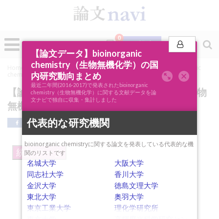
0
投稿
【論文データ】bioinorganic
chemistry（生物無機化学）の国
Home
»
論文ナビSCOPE
»
キーワード分析
»
【論文データ】bioinorganic
内研究動向まとめ
chemistry（生物無機化学）の国内研究動向まとめ
最近二年間(2016-2017)で発表されたbioinorganic
【論文データ】bioinorganic chemistry（生物
chemistry（生物無機化学）に関する文献データを論
文ナビで独自に収集・集計しました
無機化学）の国内研究動向まとめ
代表的な研究機関
bioinorganic chemistryに関する論文を発表している代表的な機
統計データ
関のリストです
名城大学
大阪大学
同志社大学
香川大学
金沢大学
徳島文理大学
東北大学
奥羽大学
東京工業大学
理化学研究所
enzyme catalysis
copper (Cu)