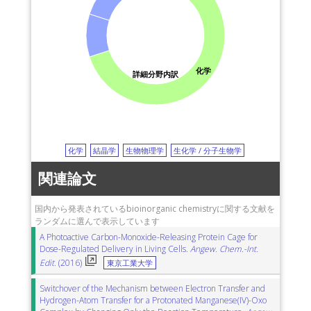
化学
詳細分野内訳
化学
結晶学
生物物理学
生化学 / 分子生物学
関連論文
国内から発表されているbioinorganic chemistryに関する文献を
ランダムに選んで表示しています
A Photoactive Carbon-Monoxide-Releasing Protein Cage for
Dose-Regulated Delivery in Living Cells.
Angew. Chem.-Int.
Edit.
(2016)
東京工業大学
Switchover of the Mechanism between Electron Transfer and
Hydrogen-Atom Transfer for a Protonated Manganese(IV)-Oxo