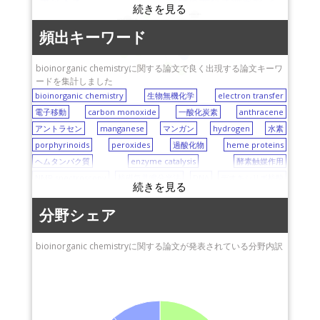
東京大学
高輝度光科学研究セン
ター (JASRI)
hydrogen
peroxides
carbon monoxide
porphyrinoids
九州大学
protein engineering
頻出キーワード
heme proteins
bioinorganic chemistry
兵庫県立大学
silver
NMR spectroscopy
anthracene
神奈川大学
bioinorganic chemistryに関する論文で良く出現する論文キーワ
electron transfer
DNA
manganese
ードを集計しました
上智大学
bioinorganic chemistry
生物無機化学
electron transfer
京都大学
電子移動
carbon monoxide
一酸化炭素
anthracene
アントラセン
manganese
マンガン
hydrogen
水素
porphyrinoids
peroxides
過酸化物
heme proteins
ヘムタンパク質
enzyme catalysis
酵素触媒作用
NMR spectroscopy
核磁気共鳴分光法
DNA
デオキシリボ核酸
silver
銀
protein engineering
タンパク質工学
copper (Cu)
銅
分野シェア
bioinorganic chemistryに関する論文が発表されている分野内訳