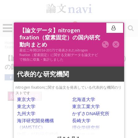
0
投稿
【論文データ】nitrogen
fixation（窒素固定）の国内研究
Home
»
論文ナビSCOPE
»
キーワード分析
»
【論文データ】nitrogen
動向まとめ
fixation（窒素固定）の国内研究動向まとめ
最近二年間(2016-2017)で発表されたnitrogen
fixation（窒素固定）に関する文献データを論文ナビ
【論文データ】nitrogen fixation（窒素固定）
で独自に収集・集計しました
の国内研究動向まとめ
代表的な研究機関
nitrogen fixationに関する論文を発表している代表的な機関のリ
ストです
統計データ
東京大学
北海道大学
東北大学
東京工業大学
九州大学
かずさDNA研究所
海洋研究開発機構
長崎大学
（JAMSTEC）
理化学研究所
water oxidation
物質・材料研究機構
鹿児島大学
ammonia
photochemistry