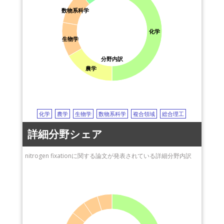
数物系科学
化学
生物学
分野内訳
農学
化学
農学
生物学
数物系科学
複合領域
総合理工
詳細分野シェア
nitrogen fixationに関する論文が発表されている詳細分野内訳