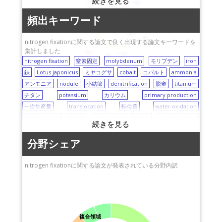
（NIMS）
cobalt
nanostructures
農業・食品産業技術総
evolution
bradyrhizobium
ligand design
筑波大学
iron
合研究機構（NARO)
denitrification
頻出キーワード
森林研究・整備機構
molybdenum
primary production
静岡大学
potassium
nitrogen fixation
visible light
（FFPRI)
translocation
nodule
産業技術総合研究所
titanium
nitrogen fixationに関する論文で良く出現する論文キーワードを
photocatalyst
Lotus japonicus
（AIST）
mesorhizobium loti
集計しました
metabolomics
nitric oxide (NO)
hemoglobin
nitrogen fixation
窒素固定
molybdenum
東京海洋大学
モリブデン
iron
symbiosis
鉄
Lotus japonicus
ミヤコグサ
千葉大学
cobalt
コバルト
ammonia
アンモニア
nodule
小結節
denitrification
京都大学
脱窒
titanium
チタン
potassium
カリウム
primary production
一次生産量
translocation
転位置
water oxidation
photocatalyst
光触媒
visible light
可視光
metabolomics
メタボロミクス
hemoglobin
ヘモグロビン
symbiosis
共生
nitric oxide (NO)
一酸化窒素
mesorhizobium loti
分野シェア
ligand design
配位子設計
evolution
進化
bradyrhizobium
ブラディリゾビウム
photochemistry
光化学
nanostructures
nitrogen fixationに関する論文が発表されている分野内訳
ナノ構造
複合領域