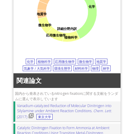
化学
地質学
微生物学
詳細分野内訳
応用微生物学
植物科学
化学
植物科学
応用微生物学
微生物学
地質学
気象学 / 大気科学
環境生態学
材料科学
物理
林学
関連論文
国内から発表されているnitrogen fixationに関する文献をランダ
ムに選んで表示しています
Vanadium-catalyzed Reduction of Molecular Dinitrogen into
Silylamine under Ambient Reaction Conditions.
Chem. Lett.
(2017)
東京大学
Catalytic Dinitrogen Fixation to Form Ammonia at Ambient
Reaction Conditions Using Transition Metal-Dinitrogen