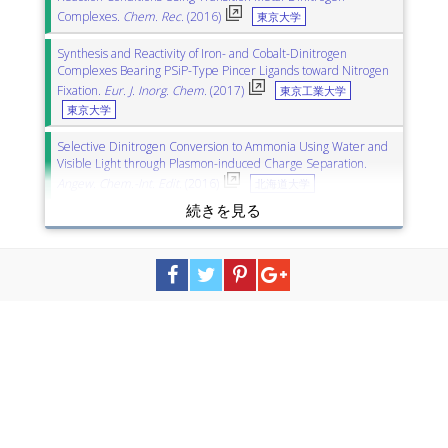
Complexes.
Chem. Rec.
(2016)
東京大学
Synthesis and Reactivity of Iron- and Cobalt-Dinitrogen
Complexes Bearing PSiP-Type Pincer Ligands toward Nitrogen
Fixation.
Eur. J. Inorg. Chem.
(2017)
東京工業大学
東京大学
Selective Dinitrogen Conversion to Ammonia Using Water and
Visible Light through Plasmon-induced Charge Separation.
Angew. Chem.-Int. Edit.
(2016)
北海道大学
Nitrogen-Carbon Bond Formation by Reactions of a Titanium-
Potassium Dinitrogen Complex with Carbon Dioxide, tert-Butyl
Isocyanate, and Phenylallene.
Angew. Chem.-Int. Edit.
(2017)
東京工業大学
Catalytic Conversion of Dinitrogen into Ammonia under
Ambient Reaction Conditions by Using Proton Source from
Water.
Chem.-Asian J.
(2017)
東京大学
Computational Approach to Nitrogen Fixation on Molybdenum-
Dinitrogen Complexes.
Top. Organomet. Chem.
(2017)
九州大学