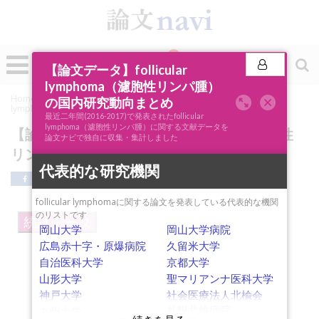
0
投稿
【論文データ】follicular
lymphoma（濾胞性リンパ腫）
Home
»
論文ナビSCOPE
»
キーワード分析
»
【論文データ】follicular
の国内研究動向まとめ
lymphoma（濾胞性リンパ腫）の国内研究動向まとめ
最近二年間(2016-2017)で発表されたfollicular
lymphoma（濾胞性リンパ腫）に関する文献データを
【論文データ】follicular lymphoma（濾胞性
論文ナビで独自に収集・集計しました
リンパ腫）の国内研究動向まとめ
代表的な研究機関
follicular lymphomaに関する論文を発表している代表的な機関
のリストです
統計データ
岡山大学
岡山大学病院
広島赤十字・原爆病院
久留米大学
自治医科大学
京都大学
山形大学
聖マリアンナ医科大学
神戸大学
社会医療法人北楡会
small intestine
childhood
札幌北楡病院
九州大学
colonoscopy