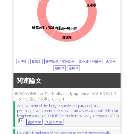
血液学
研究医学 / 実験医学
詳細分野内訳
腫瘍学
血液学
腫瘍学
研究医学 / 実験医学
消化器 / 肝臓学
内科学
病理学
薬理学
関連論文
国内から発表されているfollicular lymphomaに関する文献をラ
ンダムに選んで表示しています
Achievement of the longest survival of paraneoplastic
pemphigus with bronchiolitis obliterans associated with follicular
lymphoma using R-CHOP chemotherapy.
Int. J. Hematol.
(2017)
福井大学
久留米大学
Follicular lymphoma of the caecum resected endoscopically.