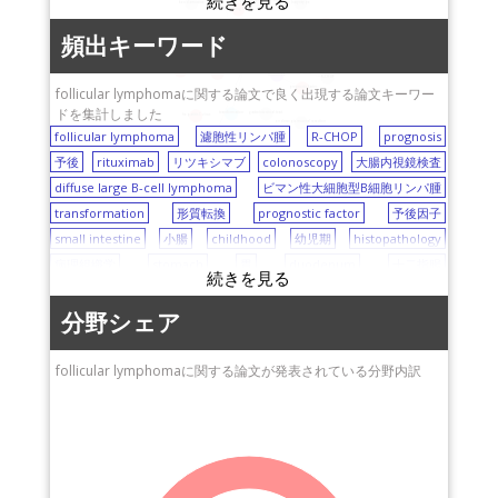
myelodysplastic syndrome
名古屋市立大学
karyotype
bendamustine
福井大学
acute lung injury
recurrence
琉球大学
浜の町病院
頻出キーワード
stomach
thrombocytopenia
F-18-FDG-PET/CT
histopathology
diffuse large B-cell lymphoma
京都府立医科大学
愛知県がんセンター
follicular lymphoma
pretreatment
duodenum
immunohistochemistry
ulcerative colitis
rituximab
R-CHOP
名古屋大学医学部附属
順天堂大学
follicular lymphomaに関する論文で良く出現する論文キーワー
prognostic factor
病院
ドを集計しました
広島市立広島市民病院
transformation
gastrointestinal tract
hepatitis C virus
endoscopic mucosal resection
岡山済生会総合病院
follicular lymphoma
濾胞性リンパ腫
R-CHOP
prognosis
prognosis
CD10
佐賀大学
予後
rituximab
リツキシマブ
colonoscopy
大腸内視鏡検査
diffuse large B-cell lymphoma
国立がん研究センター
ビマン性大細胞型B細胞リンパ腫
transformation
東海大学
形質転換
prognostic factor
予後因子
small intestine
信州大学
小腸
childhood
幼児期
histopathology
病理組織学
国立成育医療研究セン
stomach
胃
duodenum
十二指腸
ター（NCCHD)
immunohistochemistry
免疫組織化学
acute lung injury
名古屋医療センター
急性肺傷害
myelodysplastic syndrome
骨髄異形成症候群
分野シェア
鳥取大学
recurrence
再発
hepatitis C virus
C型肝炎ウイルス
北海道大学
karyotype
核型
pretreatment
前処理
F-18-FDG-PET/CT
follicular lymphomaに関する論文が発表されている分野内訳
金沢大学
ulcerative colitis
潰瘍性大腸炎
endoscopic mucosal resection
四国がんセンター
内視鏡的粘膜切除術
gastrointestinal tract
消化管
CD10
香川県立中央病院
bendamustine
ベンダムスチン
thrombocytopenia
血小板減少症