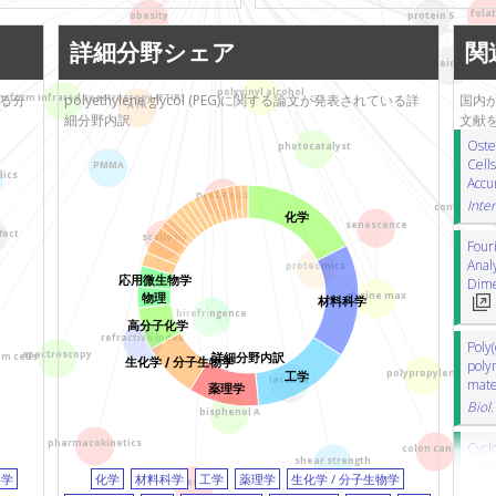
ハイドロゲル
alignment
整列化
fola
protein S
obesity
和歌山県立医科大学
polypropylene
ポリプロピレン
詳細分野シェア
関
立命館大学
間葉系幹細胞
cell differentiation
dendrimer
nucleic acids
日立製作所
タンパク質
polymeric micelle
polyvinyl alcohol
いる分
長崎大学
polyethylene glycol (PEG)に関する論文が発表されている詳
国内から
ansform infrared spectroscopy (FTIR)
原子間力顕微鏡
single-wall
ATR
細分野内訳
文献
豊橋技術科学大学
computed tomography (CT)
コンピュ
Oste
photocatalyst
北陸先端科学技術大学
cell adhesion
細胞接着
exosome
Cell
PMMA
院大学（JAIST）
dics
シリカ
active targeting
siRNA
Accu
pediatrics
富山大学
Inte
ガラス化
pig
ブタ
pneumonia
computed t
化学
京都大学医学部附属病
senescence
sedation
鎮静
antibody
抗体
fect
scoliosis
Four
院
ATR
Fourier transform infrared spect
Anal
proteomics
九州産業大学
septic 
応用微生物学
分光法
targeting
ターゲティング
Dime
glycine max
大阪母子医療センター
物理
材料科学
光触媒
polyvinyl alcohol
ポリビニ
birefringence
高分子化学
small-angle X-ray scattering (SAXS)
X
refractive index
Poly(
spectroscopy
詳細分野内訳
マイクロ流体
thermal gradient
温度
m cells
生化学 / 分子生物学
polym
polypropylene
工学
laccase
birefringence
複屈折
carbon nanot
mate
薬理学
Biol.
septic shock
敗血症性ショック
case
bisphenol A
ダイズ
hematopoietic stem cells
pharmacokinetics
Cycl
colon cancer
macrocycles
大環状分子
topolo
shear strength
syste
科学
化学
材料科学
工学
薬理学
生化学 / 分子生物学
asse
cholesterol
aggregation
凝集
hepa