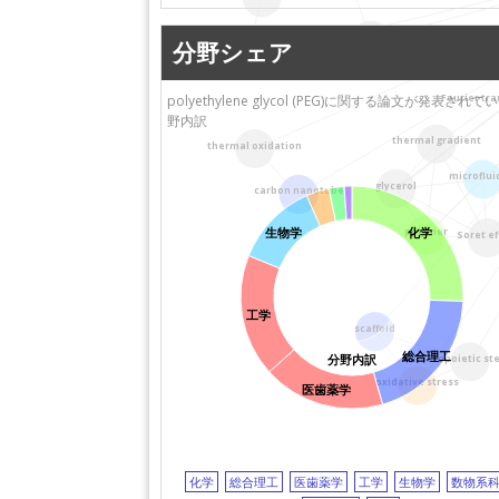
京都大学
甲南大学
vitrification
九州大学
神戸大学
分野シェア
hepatocyte
東京農工大学
島根大学
第一三共株式会社
芝浦工業大学
polyethylene glycol (PEG)に関する論文が発表されて
Fourier tr
野内訳
新潟大学
北海道大学
thermal gradient
thermal oxidation
関西大学
京都工芸繊維大学
岡山大学病院
星薬科大学
microflui
glycerol
carbon nanotube
埼玉大学
埼玉医科大学
国立がん研究センター
福井大学
生物学
化学
polymer
Soret ef
キヤノン株式会社
工学院大学
秋田県立大学
旭川医科大学
大阪国際がんセンター
徳島大学
工学
scaffold
総合理工
分野内訳
hematopoietic ste
oxidative stress
医歯薬学
化学
総合理工
医歯薬学
工学
生物学
数物系