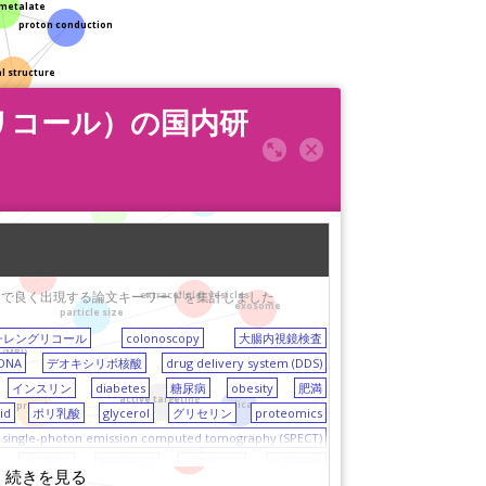
metalate
proton conduction
al structure
レングリコール）の国内研
shear stress
polylactic acid
cell adhesion
small-angle X-ray scattering (SAXS)
Caco 2 cells
G)に関する論文で良く出現する論文キーワードを集計しました
extracellular vesicles
exosome
particle size
チレングリコール
colonoscopy
大腸内視鏡検査
 (MRI)
DNA
デオキシリボ核酸
drug delivery system (DDS)
インスリン
diabetes
糖尿病
obesity
肥満
active targeting
silica
protein
id
ポリ乳酸
glycerol
グリセリン
proteomics
single-photon emission computed tomography (SPECT)
siRNA
ナノ粒子
graphene
グラフェン
hydrogel