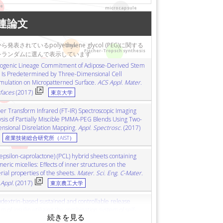
dielectrophoresis
誘電泳動
stem cells
幹細胞
te
microcapsule
preparation
準備
mesenchymal stem cells
連論文
gels
細胞分化
shear strength
剪断強度
protein
重合体ミセル
atomic force microscopy (AFM)
発表されているpolyethylene glycol (PEG)に関する
ed carbon nanotube
単層カーボンナノチューブ
DNA
Fischer-Tropsch synthesis
をランダムに選んで表示しています
ータ断層撮影
particle size
Caco 2 cells
Caco-2細胞
ogenic Lineage Commitment of Adipose-Derived Stem
single-walled carbon nanotube
エキソソーム
extracellular vesicles
細胞外小胞
silica
s Is Predetermined by Three-Dimensional Cell
atomic force microscopy (AFM)
低分子干渉RNA
ribozyme
リボザイム
vitrification
mulation on Micropatterned Surface.
ACS Appl. Mater.
rfaces
(2017)
肺炎
amyotrophic lateral sclerosis
筋萎縮性側索硬化症
東京大学
omography (CT)
TLR2
Toll様受容体2
PMMA
ポリメタクリル酸メチル
ier Transform Infrared (FT-IR) Spectroscopic Imaging
roscopy (FTIR)
フーリエ変換赤外分光法
spectroscopy
polymeric micelle
ysis of Partially Miscible PMMA-PEG Blends Using Two-
case report
shock
HER2
ヒト上皮成長因子受容体2遺伝子
photocatalyst
nsional Disrelation Mapping.
Appl. Spectrosc.
(2017)
ルアルコール
産業技術総合研究所（AIST）
shear stress
せん断応力
gels
ゲル
colonoscopy
線小角散乱
Soret effect
ソーレー効果
microfluidics
epsilon-caprolactone) (PCL) hybrid sheets containing
勾配
polymer
ポリマー
refractive index
屈折率
eric micelles: Effects of inner structures on the
preparation
ube
rial properties of the sheets.
カーボンナノチューブ
thermal oxidation
Mater. Sci. Eng. C-Mater.
熱酸化
 Appl.
(2017)
東京農工大学
 report
症例報告
senescence
老化
glycine max
造血幹細胞
scaffold
oxidative stress
酸化ストレス
odextrin-based sustained and controllable release
gy
形態
conformational change
立体構造変化
m of insulin utilizing the combination system of self-
mbly PEGylation and polypseudorotaxane formation.
tocyte
肝細胞
horseradish peroxidase