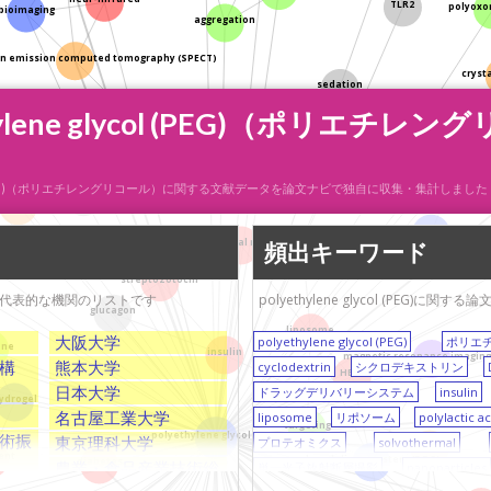
TLR2
polyoxo
bioimaging
aggregation
on emission computed tomography (SPECT)
cryst
sedation
ylene glycol (PEG)（ポリエチ
t
indocyanine green
amyotrophic lateral sclerosis
pneumonia
detergent
 glycol (PEG)（ポリエチレングリコール）に関する文献データを論文ナビで独自に収集・集計しました
softwood
lignin
salt
malignant pleural mesothelioma
頻出キーワード
pemetrexed
streptozotocin
表している代表的な機関のリストです
polyethylene glycol (PE
glucagon
liposome
大阪大学
polyethylene glycol (PEG)
ポリエ
ene
insulin
magnetic resonance imaging
構
熊本大学
cyclodextrin
シクロデキストリン
HER2
日本大学
ドラッグデリバリーシステム
insulin
ydrogel
名古屋工業大学
liposome
リポソーム
polylactic ac
targeting
polyethylene glycol (PEG)
術振
東京理科大学
プロテオミクス
solvothermal
cyclodextrin
ent
drug delivery system (DDS)
diabetes
農業・食品産業技術総
単一光子放射断層撮影
nanoparticles
会社
合研究機構（NARO)