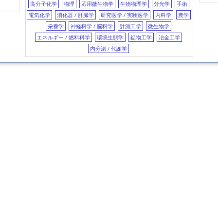
高分子化学
物理
応用微生物学
生物物理学
分光学
手術
Carb
西洋ワサビペルオキシダーゼ
viscos
電気化学
消化器 / 肝臓学
研究医学 / 実験医学
内科学
農学
molecular dynamics (MD)
分子動力学
Direc
栄養学
神経科学 / 脳科学
計測工学
微生物学
soil
土壌
cadmium
カドミウム
c
syst
エネルギー / 燃料科学
環境生態学
鉱物工学
冶金工学
lignin
リグニン
softwood
軟木
内分泌 / 代謝学
Liga
protein S
プロテインS
nucleic acid
targe
Fischer-Tropsch synthesis
Fische
breas
near-infrared
近赤外
indocyan
pept
ビスフェノールA
laccase
ラッカ
Nano
コレステロール
crystal structure
phos
polyoxometalate
ポリオキソメタレー
modif
グルカゴン
pediatrics
小児科
sco
Surf
悪性胸膜中皮腫
pemetrexed
ペメト
Non-
(PEG
tran
(201
Adso
nano
Bioph