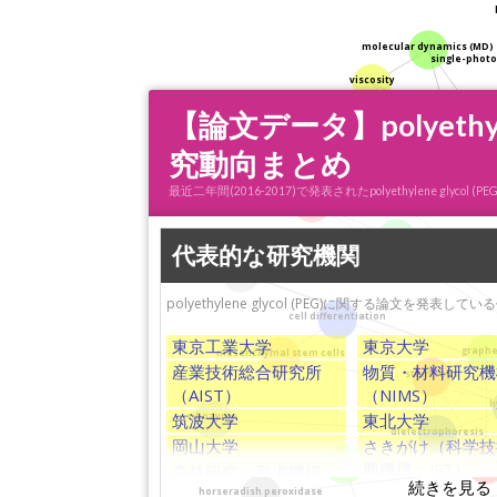
molecular dynamics (MD)
single-phot
viscosity
【論文データ】polyeth
diffusion coefficien
究動向まとめ
soil
最近二年間(2016-2017)で発表されたpolyethylene
cadmium
sedimentation
代表的な研究機関
solvothermal
polyethylene glycol (PEG)に関する論文を発
cell differentiation
東京工業大学
東京大学
graph
mesenchymal stem cells
産業技術総合研究所
物質・材料研究機
stem cells
（AIST）
（NIMS）
h
筑波大学
東北大学
ribozyme
dielectrophoresis
岡山大学
さきがけ（科学技
alignm
pig
興機構：JST）
森林研究・整備機構
（FFPRI)
武田薬品工業株式
horseradish peroxidase