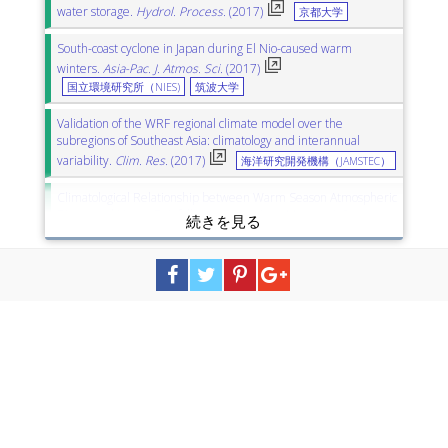
water storage.
Hydrol. Process.
(2017)
京都大学
South-coast cyclone in Japan during El Nio-caused warm
winters.
Asia-Pac. J. Atmos. Sci.
(2017)
国立環境研究所（NIES)
筑波大学
Validation of the WRF regional climate model over the
subregions of Southeast Asia: climatology and interannual
variability.
Clim. Res.
(2017)
海洋研究開発機構（JAMSTEC）
Climatological Relationship between Warm Season Atmospheric
Rivers and Heavy Rainfall over East Asia.
J. Meteorol. Soc. Jpn.
(2017)
筑波大学
The response of winter Pacific North American pattern to strong
volcanic eruptions.
Clim. Dyn.
(2017)
東京大学
A 117-year long index of the Pacific-Japan pattern with
application to interdecadal variability.
Int. J. Climatol.
(2016)
東京大学
Distinctive precursory air-sea signals between regular and
super El Ninos.
Adv. Atmos. Sci.
(2016)
海洋研究開発機構（JAMSTEC）