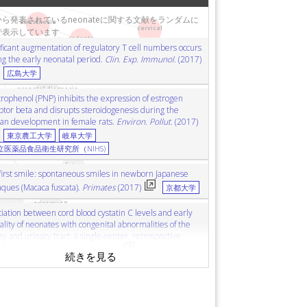
near-infrared spectroscopy (NIRS)
近赤外線分光法
ら発表されているneonateに関する文献をランダムに
pain management
疼痛管理
pain
疼痛
anesthesia
cervical
で表示しています
集中治療室
quality improvement
品質向上
mouse
rodents
ificant augmentation of regulatory T cell numbers occurs
受容体4
resuscitation
蘇生
electrocardiogram (ECG)
ng the early neonatal period.
Clin. Exp. Immunol.
(2017)
敗血症
death
死
perforation
穿孔
rodents
esophagus
oscopy
広島大学
皮膚
hyaluronan
ヒアルロナン
inguinal hernia
prenatal diagnosis
trophenol (PNP) inhibits the expression of estrogen
ステロイド産生
estrogen receptor beta
ptor beta and disrupts steroidogenesis during the
ledochal cyst
ragmatic hernia
先天性横隔膜ヘルニア
repair
修復
mutation
ian development in female rats.
Environ. Pollut.
(2017)
se chain reaction (PCR)
リアルタイムPCR
digital PCR
東京農工大学
岐阜大学
comorbidity
併存疾患
seizure
発作
humidity
立医薬品食品衛生研究所（NIHS)
temperature
温度
creatinine
クレアチニン
fetus
first smile: spontaneous smiles in newborn Japanese
oscopy
腹腔鏡検査
prenatal diagnosis
出生前診断
ques (Macaca fuscata).
Primates
(2017)
京都大学
marmoset
コモンマーモセット
immunostaining
osaicism
trisomy 18
17A
apnea
無呼吸
sudden death
突然死
iation between cord blood cystatin C levels and early
lity of neonates with congenital abnormalities of the
adoxophyes honmai
immunosuppression
免疫抑制
y and urinary tract: a single-center, retrospective
s optica
視神経脊髄炎
risk factor
危険因子
rt study.
Pediatr. Nephrol.
(2017)
)
MRスペクトロスコピー
anemia
貧血
jaundice
奈川県立こども医療センター
MGB1タンパク質
necrotizing enterocolitis
壊死性腸炎
atal high-permeability pulmonary edema based on
kidney disease
腎疾患
esophagus
食道
cervical
l cytokine profiles and KL-6 in serum : case report.
enous fistula
動静脈瘻
questionnaire
アンケート