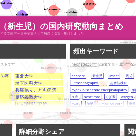
Pakistan
cystatin C
inflammation
cord blood
children
creatinine
near-infra
te（新生児）の国内研究動向まとめ
iron
hypoxia
生児）に関する文献データを論文ナビで独自に収集・集計しました
-6
umbilical co
pulmonary edema
頻出キーワード
immunostaining
oxygen
e
リストです
neonateに関する論文で良く出現す
IL-17A
therapeutic hypothermia
questionnaire
医療
東北大学
neonate
新生児
infant
乳児
埼玉医科大学
ultrasonography
超音波検査
autophagy
caspase
兵庫県立こども病院
hypoxic-ischemic encephalopathy
低
death
慶応義塾大学
炎症
heart rate
心拍数
oxygen
hy
Nepal
hypoxic-ischemic encephalopathy
apoptosis
国立環境研究所
ovary
卵巣
umbilical cord
臍帯
R
（NIES)
18番染色体トリソミー
human
ヒト
neonate
sepsis
東京大学
children
子供
Pakistan
パキス
放射線医学総合研究所
CR)
日本
diffusion tensor imaging (DTI)
infant
(CSF)
（NIRS)
詳細分野シェア
関
Japan
低体温療法
development
発生
su
inguinal hernia
cardiac surgery