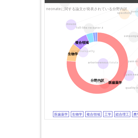
千葉大学
国立医薬品食品衛
adoxophyes honmai
岐阜大学
究所（NIHS)
neonateに関する論文が発表されている分野内訳
susce
specificity
大阪国際がんセンター
福島県立医科大学
久留米大学
順天堂大学
mouse
Toll-like receptor 4
国立循環器病研究セン
奈良県立医科大学
ター
静岡大学
osteomyel
複合領域
京都大学
日本歯科大学
聖マリアンナ医科大学
宮崎大学
encephalopathy
生物学
長崎大学
大阪大学
pain 
arteriovenous fistula
東京農業大学
静岡県立こども病
千葉県こども病院
東京医科大学
neo
pain
岡山大学
東京都立多摩総合
分野内訳
医歯薬学
body weight
三重大学
センター
quality
東京歯科大学
日本医科大学
北野病院
国立成育医療研究
ター（NCCHD)
大阪市立総合医療セン
ター
横浜市立大学
医歯薬学
生物学
複合領域
工学
総合理工
農
聖路加国際病院
岩手医科大学
総合病院土浦協同病院
東京都立小児総合
センター
鳥取大学