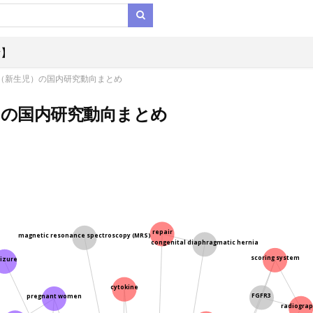
析】
te（新生児）の国内研究動向まとめ
児）の国内研究動向まとめ
repair
magnetic resonance spectroscopy (MRS)
congenital diaphragmatic hernia
scoring system
izure
cytokine
FGFR3
pregnant women
radiogra