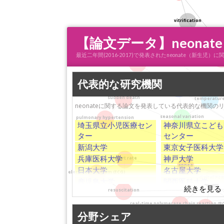
vitrification
human
【論文データ】neona
最近二年間(2016-2017)で発表されたneonate（新
KL
hypoxemia
代表的な研究機関
humidity
sudden death
temperatur
neonateに関する論文を発表している代表的な機関の
seasonal variation
pulmonary hypertension
埼玉県立小児医療セン
神奈川県立こども
ター
センター
新潟大学
東京女子医科大学
兵庫医科大学
神戸大学
heart rate
apnea
日本大学
名古屋大学
electrocardiogram (ECG)
digital PC
鹿児島大学
関西医科大学
resuscitation
広島大学
浜松医科大学
名古屋大学医学部附属
東京医科歯科大学
real-time polymerase chain reaction (P
cerebrospinal fluid 
病院
分野シェア
九州大学