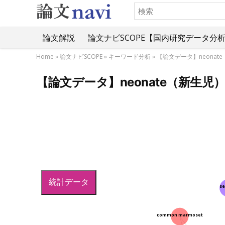
論文解説
論文ナビSCOPE【国内研究データ分
Home
»
論文ナビSCOPE
»
キーワード分析
»
【論文データ】neona
【論文データ】neonate（新生
統計データ
se
common marmoset