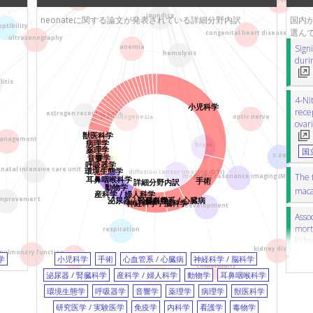
東京農工大学
生研
hypoxia
低酸素
emotion
情動
jaundice
大阪母子医療センター
neonateに関する論文が発表されている詳細分野内訳
国内か
pulmonary edema
肺水腫
KL-6
ptibility
選ん
筑波大学
congenital heart disease
neonatal intensive care unit
新生児
ultrasonography
Sign
anemia
自治医科大学
マウス
Toll-like receptor 4
Toll様
hemolysis
duri
群馬大学
心電図
Nepal
ネパール
sepsis
lapar
武蔵野赤十字病院
itis
ゲッ歯類
anesthesia
麻酔
skin
聖路加国際大学
4-Ni
鼠径ヘルニア
steroidogenesis
小児科学
rece
麻布大学
estrogen receptor beta
cho
steroidogenesis
optic nerve
エストロゲン受容体β
congenital diaph
ovar
京都府立医科大学
middle ear
中耳
real-time polymera
獣医科学
management
病理学
院
国立精神・神経医療研
brain
cerebrospinal fluid (CSF)
脳脊髄液
薬理学
国
size
音響学
ovary
究センター（NCNP)
呼吸器学
湿度
seasonal variation
季節変動
natal intensive care unit
環境生態学
diffusion tensor imaging (DTI)
The 
酪農学園大学
magnetic resonance imaging (MRI)
医療
耳鼻咽喉科学
手術
詳細分野内訳
choledochal cyst
総胆管嚢胞
lapar
動物学
maca
東京都立墨東病院
産科学 / 婦人科学
vitrification
ガラス化
common 
 improvement
泌尿器 / 腎臓科学
心血管系 / 心臓病
m
神経科学 / 脳科学
development
近畿大学
免疫染色
IL-17A
インターロイキン
Assoc
セン
名古屋市立大学
morta
respiration
pulmonary hypertension
肺高血圧症
kidne
東京都医学総合研究所
recurrence
再発
neuromyeliti
kidney disease
pulmonary function
coho
hyperoxia
川崎医科大学
学
小児科学
手術
心血管系 / 心臓病
神経科学 / 脳科学
magnetic resonance spectroscopy (MRS
comorbidity
神
middle ear
北海道大学病院
泌尿器 / 腎臓科学
産科学 / 婦人科学
動物学
耳鼻咽喉科学
黄疸
hemolysis
溶血
HMGB1
H
医療
環境生態学
呼吸器学
音響学
薬理学
病理学
獣医科学
Neon
IL-8
インターロイキン8
mosaicism
seria
研究医学 / 実験医学
免疫学
内科学
看護学
毒物学
頸部
body weight
体重
arteriov