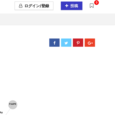
0
ログイン/登録
投稿
FoxP3
phy