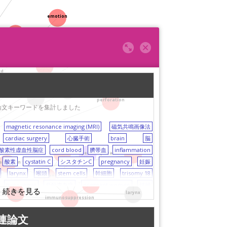
emotion
red spectroscopy (NIRS)
hemodialysis
HMGB1
rd
necrotizing enterocolitis
IL-8
perforation
る論文キーワードを集計しました
magnetic resonance imaging (MRI)
磁気共鳴画像法
cardiac surgery
心臓手術
brain
脳
酸素性虚血性脳症
cord blood
臍帯血
inflammation
recurrence
neuromyelitis optica
stem cells
酸素
cystatin C
シスタチンC
pregnancy
妊娠
aluronan
larynx
喉頭
stem cells
幹細胞
trisomy 18
pregnancy
risk factor
hypoxemia
低酸素血症
pregnant women
妊婦
skin
larynx
タン
congenital heart disease
先天性心疾患
Japan
immunosuppression
拡散テンソル画像
FoxP3
therapeutic hypothermia
連論文
sceptibility
感受性
specificity
特異度
iron
鉄