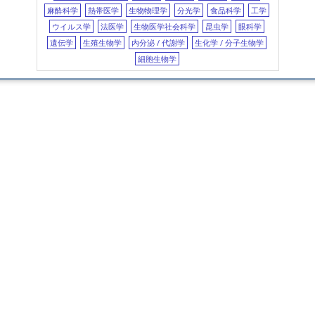
Fuku
麻酔科学
熱帯医学
生物物理学
分光学
食品科学
工学
fetus
胎児
cytokine
サイトカイン
東
ウイルス学
法医学
生物医学社会科学
昆虫学
眼科学
hemodialysis
血液透析
osteomyeli
遺伝学
生殖生物学
内分泌 / 代謝学
生化学 / 分子生物学
Imid
線維芽細胞増殖因子受容体3
scoring
in s
細胞生物学
respiration
呼吸
encephalopathy
dexm
autophagy
オートファジー
apoptosis
Role 
neon
exha
(201
Hand
neon
聖
Mana
peri
Appr
diap
Int.
(
名