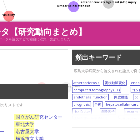
anterior cruciate ligament (ACL) injury
lumbar spinal stenosis
visibility
ータ【研究動向まとめ】
文献データを論文ナビで独自に収集・集計しました
頻出キーワード
広島大学病院から論文された論文で良
atherosclerosis
粥状動脈硬化
endo
oral cancer
retrospective study
computed tomography (CT)
コン
endothelial function
内皮機能
co
prognosis
予後
hepatocellular carc
関のリストです
risk factor
危険因子
recurre
国立がん研究センター
体幹部定位放射線治療
gait analysis
東北大学
inflammatory bowel disease
炎症性
ー
名古屋大学
treatment
処置
ear
横浜市立大学
osteoarthritis