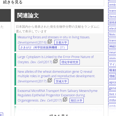
cadian rhythm
農業・食品産業技術総合研究機
energy metabolism
emb
imaging mass spectrometry
研究所（NIBB)
構（NARO)
ascidian
tran
関連論文
新潟大学
Xen
早稲田大学
胚性
した
日本国内から発表された発生生物学分野の文献をランダムに
医科大学
京都産業大学
mutagenesis
elec
motor n
選んで表示しています
T（科学技術振興機構：
横浜市立大学
Not
bra
Measuring forces and stresses in situ in living tissues.
沖縄科学技術大学院大学
tran
Development
(2016)
京都大学
大学
（OIST）
神経
さきがけ（科学技術振興機構：JST）
日本医療研究開発機構
neur
（AMED）
科学技術大学院大学
Large Cytoplasm Is Linked to the Error-Prone Nature of
immu
Oocytes.
Dev. Cell
(2017)
T）
山形大学
理化学研究所
tissue e
マイ
日本医科大学
唾液
New alleles of the wheat domestication gene Q reveal
学
首都大学東京
multiple roles in growth and reproductive development.
増殖
dissection
大学
長崎大学
Development
(2017)
茨城大学
apic
滋賀医科大学
innervation
gen
variation
Exosomal MicroRNA Transport from Salivary Mesenchyme
arab
大学
京都府立医科大学
live
Regulates Epithelial Progenitor Expansion during
器病研究センター
富山大学
indu
Organogenesis.
Dev. Cell
(2017)
朝日大学
岩手医科大学
embr
大学
Promotion of glucose utilization by insulin enhances granulosa
愛知県心身障害者コロニー
シグ
cell proliferation and developmental competence of porcine
学