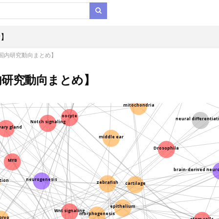
ES cells
p53
析】
pluri
transcription fa
CTNNB1
F-actin
国内研究動向まとめ】
CRISPR
thoracic duct
microtubule
内研究動向まとめ】
migration
mitochondria
oocyte
neural differentiat
Notch signaling
vary gland
middle ear
Drosophila
MYB
brain-derived neur
neurogenesis
ation
zebrafish
cartilage
epithelium
Wnt signaling
morphogenesis
bryo
stem cells