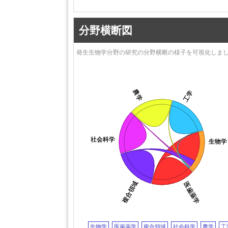
cir
神戸大学
reproduction
東京医科歯科大学
基礎生物
産業技術総合研究所（AIST）
oviduct
分野横断図
金沢大学
徳島大学
sperm
千葉大学
北里大学
発生生物学分野の研究の分野横断の様子を可視化しま
東京女子
国立成育医療研究センター
calcium
fertilization
（NCCHD)
CRES
JST）
埼玉医科大学
帯広畜産
山梨大学
農学
農学
工学
工学
岐阜大学
東京農業大学
ovary
奈良先端
日本大学
（NAIS
浜松医科大学
静岡大学
順天堂大学
社会科学
社会科学
生物学
生物学
宇都宮大
福井大学
progesterone
兵庫県立
近畿大学
acrosome
島根大学
自治医科大学
prostaglandin
chemotaxis
日本歯科
学習院大学
複合領域
複合領域
医歯薬学
医歯薬学
国立循環
弘前大学
（NCVC)
国立循環器病研究センター
獨協医科
杏林大学
生物学
医歯薬学
複合領域
社会科学
山口大学
農学
工