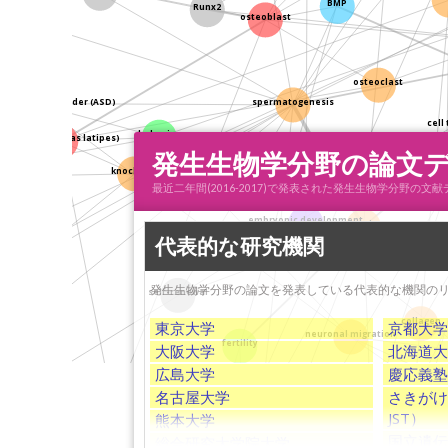
BMP
Runx2
osteoblast
osteoclast
spermatogenesis
cel
pectrum disorder (ASD)
medaka (Oryzias latipes)
behavior
発生生物学分野の論文
knock-out
ine)
最近二年間(2016-2017)で発表された発生生物学分野の
p
embryonic development
testis
代表的な研究機関
s
発生生物学分野の論文を発表している代表的な機関の
self-renewal
m (UPS)
collag
東京大学
京都大学
n ligase
fertility
大阪大学
北海道大
neuronal migration
広島大学
慶応義塾
tissue repa
名古屋大学
さきがけ
teleost
JST）
熊本大学
X9
国立遺伝
総合研究大学院大学