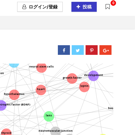
taste bud
0
ログイン/登録
投稿
cell adhesion
potent stem cells
ctor
neuron
angiogenesis
bird
dendrites
neural stem cells
ion
development
growth factor
leptin
heart
hypothalamus
th
otrophic factor (BDNF)
basement membra
lens
neuromuscular junction
thyroid
signaling pathway
eye