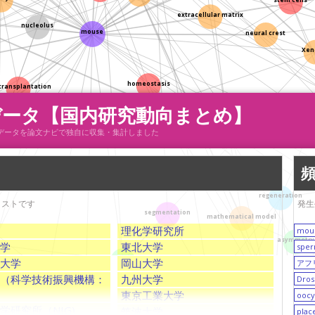
extracellular matrix
nucleolus
neural crest
mouse
Xen
homeostasis
l transplantation
fibroblast growth factor (FGF)
データ【国内研究動向まとめ】
cell migration
文献データを論文ナビで独自に収集・集計しました
ig
regeneration
リストです
発生
mathematical model
segmentation
en
理化学研究所
mou
asymmetry
学
東北大学
sper
大学
岡山大学
アフ
ir
evolution
（科学技術振興機構：
九州大学
Dros
transcription activator-like effector nuclease (TALEN)
apoptos
東京工業大学
oocy
cell polarity
学研究所（NIG)
筑波大学
plac
human brain