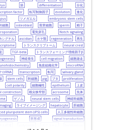
gen
ryo
胚
differentiation
分化
scription factor
転写制御因子
evolution
進化
opus
ツメガエル
embryonic stem cells
embryog
幹細胞
osteoblast
骨芽細胞
sperm
精子
troporation
電気穿孔
Notch signaling
Ciona intestinalis
euron
chシグナル
ascidian
ホヤ類
regeneration
再生
in development
placenta
scriptome
トランスクリプトーム
neural crest
Hox
堤
TGF-beta
トランスフォーミング増殖因子β
genome editin
ogenesis
神経発生
cell migration
細胞遊走
nohistochemistry
免疫組織化学
microRNA
ngineering
クロRNA
transcription
転写
salivary gland
腺
stem cells
幹細胞
pig
ブタ
proliferation
cell polarity
細胞極性
epithelium
上皮
al constriction
根尖狭窄部
acrosome
先体
ome
ゲノム
neural stem cells
神経幹細胞
idopsis thaliana
 imaging
ライブイメージング
hepatocyte
肝細胞
preeclampsia
ced pluripotent stem (iPS) cells
人工多能性幹細胞
protease
yogenesis
胚形成
signal transduction
ナル伝達
polycomb
ポリコーム
fertilization
fetal growth restriction