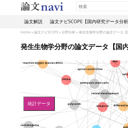
TGF-beta
論文解説
論文ナビSCOPE【国内研究データ分
signal transduction
arabidopsis
EGF)
Home
»
論文ナビSCOPE
»
分野分析
»
発生生物学分野の論文データ【
発生生物学分野の論文データ【国
human
Drosophila melanogaster
Wnt
reactive oxygen species (ROS)
apical constriction
sali
retina
embryonic stem cells
retinal development
統計データ
polycomb
differenti
enhancer
hondrocyte
spermatogonia
em