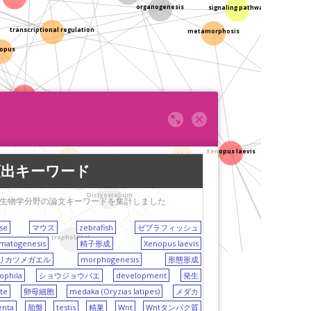
organogenesis
transcriptional regulation
metamorphosis
opus
beta-catenin
calcium signaling
cadherin
Xenopus laevis
X chromosome inactivation
頻出キーワード
Caenorhabditis elegans
chick
Dictyostelium
生物学分野の論文キーワードを集計しました
se
マウス
zebrafish
ゼブラフィッシュ
trophoblast
matogenesis
精子形成
Xenopus laevis
リカツメガエル
morphogenesis
形態形成
ophila
ショウジョウバエ
development
発生
is
te
卵母細胞
medaka (Oryzias latipes)
メダカ
transcriptome
microarray
enta
胎盤
testis
精巣
Wnt
Wntタンパク質