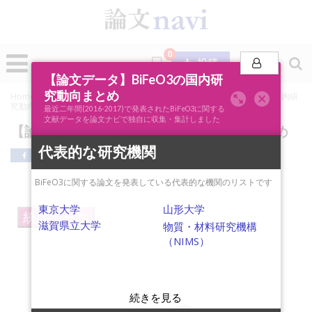
0
投稿
【論文データ】BiFeO3の国内研
究動向まとめ
Home
»
論文ナビSCOPE
»
キーワード分析
»
【論文データ】BiFeO3の国内研
究動向まとめ
最近二年間(2016-2017)で発表されたBiFeO3に関する
文献データを論文ナビで独自に収集・集計しました
【論文データ】BiFeO3の国内研究動向まとめ
代表的な研究機関
BiFeO3に関する論文を発表している代表的な機関のリストです
東京大学
山形大学
統計データ
滋賀県立大学
物質・材料研究機構
（NIMS）
coercivity
magnetization
multiferroic
first principles calculation
leakage current