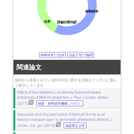
材料科学
化学
詳細分野内訳
材料科学
化学
冶金工学
物理
関連論文
国内から発表されているBiFeO3に関する文献をランダムに選ん
で表示しています
Effects of the Hubbard U on density functional-based
predictions of BiFeO3 properties.
J. Phys.-Condes. Matter
(2017)
物質・材料研究機構（NIMS）
Fabrication and characterization of bismuth ferrite as an
electron transport layer in perovskite photovoltaic devices.
J.
Ceram. Soc. Jpn.
(2016)
滋賀県立大学