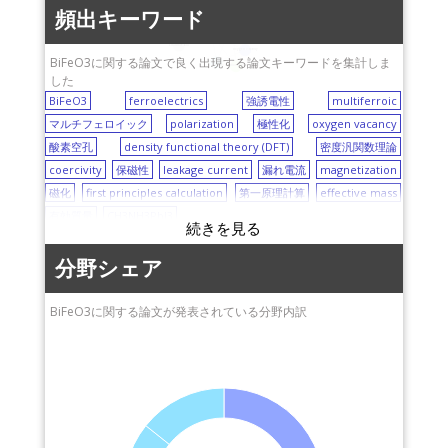
頻出キーワード
effective mass
BiFeO3
ferroelectrics
CH3NH3PbI3
oxygen vacancy
BiFeO3に関する論文で良く出現する論文キーワードを集計しま
polarization
density functional theory (DFT)
した
BiFeO3
ferroelectrics
強誘電性
multiferroic
マルチフェロイック
polarization
極性化
oxygen vacancy
酸素空孔
density functional theory (DFT)
密度汎関数理論
coercivity
保磁性
leakage current
漏れ電流
magnetization
磁化
first principles calculation
第一原理計算
effective mass
有効質量
CH3NH3PbI3
分野シェア
BiFeO3に関する論文が発表されている分野内訳