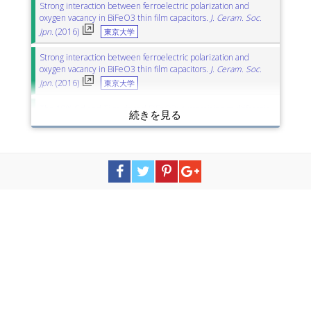
Strong interaction between ferroelectric polarization and
oxygen vacancy in BiFeO3 thin film capacitors.
J. Ceram. Soc.
Jpn.
(2016)
東京大学
Strong interaction between ferroelectric polarization and
oxygen vacancy in BiFeO3 thin film capacitors.
J. Ceram. Soc.
Jpn.
(2016)
東京大学
The 10% Gd and Ti co-doped BiFeO3: A promising multiferroic
material.
J. Alloy. Compd.
(2017)
山形大学