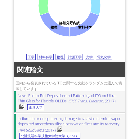
詳細分野内訳
物理
材料科学
工学
材料科学
物理
計測工学
光学
電気化学
関連論文
国内から発表されているITOに関する文献をランダムに選んで表
示しています
Novel Roll-to-Roll Deposition and Patterning of ITO on Ultra-
Thin Glass for Flexible OLEDs.
IEICE Trans. Electron.
(2017)
山形大学
Indium tin oxide sputtering damage to catalytic chemical vapor
deposited amorphous silicon passivation films and its recovery.
Thin Solid Films
(2017)
北陸先端科学技術大学院大学（JAIST）