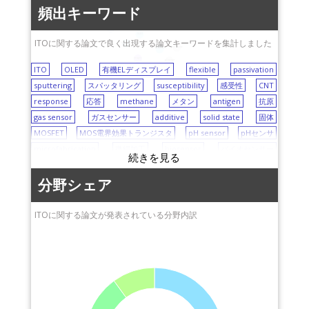
susceptibility
transparent electrodes
頻出キーワード
methane
ITO
antigen
CNT
sputtering
passivation
OLED
ITOに関する論文で良く出現する論文キーワードを集計しました
flexible
solid state
MOSFET
imager
pH sensor
ITO
OLED
有機ELディスプレイ
flexible
passivation
sputtering
スパッタリング
susceptibility
感受性
CNT
response
応答
methane
メタン
antigen
抗原
gas sensor
ガスセンサー
additive
solid state
固体
MOSFET
MOS電界効果トランジスタ
pH sensor
pHセンサ
microfabrication
微細加工
biosensor
バイオセンサー
C2C12
imager
transparent electrodes
透明電極
current distribution
電流分布
分野シェア
ITOに関する論文が発表されている分野内訳