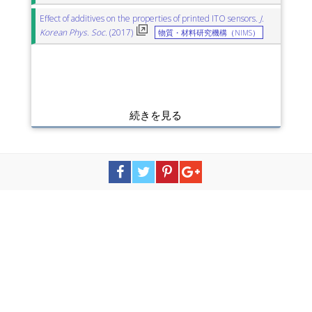
Effect of additives on the properties of printed ITO sensors.
J.
Korean Phys. Soc.
(2017)
物質・材料研究機構（NIMS）