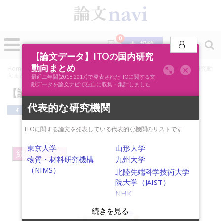
0
投稿
【論文データ】ITOの国内研究
動向まとめ
Home
»
論文ナビSCOPE
»
キーワード分析
»
【論文データ】ITOの国内研究動
向まとめ
最近二年間(2016-2017)で発表されたITOに関する文
献データを論文ナビで独自に収集・集計しました
【論文データ】ITOの国内研究動向まとめ
代表的な研究機関
ITOに関する論文を発表している代表的な機関のリストです
東京大学
山形大学
統計データ
物質・材料研究機構
九州大学
（NIMS）
北陸先端科学技術大学
院大学（JAIST）
NHK
microfabrication
C2C12
biosensor
additive
current distribution
response
gas sensor