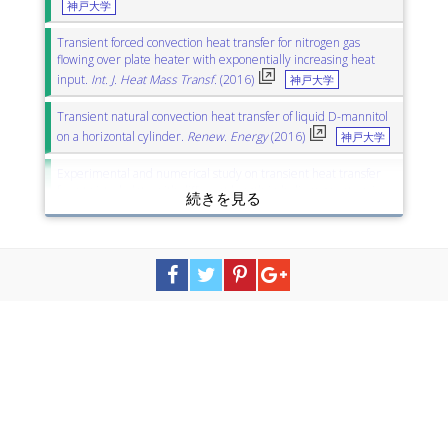
神戸大学
Transient forced convection heat transfer for nitrogen gas
flowing over plate heater with exponentially increasing heat
input.
Int. J. Heat Mass Transf.
(2016)
神戸大学
Transient natural convection heat transfer of liquid D-mannitol
on a horizontal cylinder.
Renew. Energy
(2016)
神戸大学
Experimental and numerical study on transient heat transfer
for a twisted plate with different length in helium gas at various
velocities.
J. Nucl. Sci. Technol.
(2016)
神戸大学
Experimental and numerical study of transient heat transfer for
forced convection flow of helium gas over a twisted plate.
J
Therm. Sci. Technol.
(2016)
神戸大学