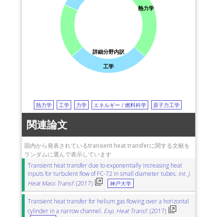
熱力学
詳細分野内訳
工学
熱力学
工学
力学
エネルギー / 燃料科学
原子力工学
関連論文
国内から発表されているtransient heat transferに関する文献を
ランダムに選んで表示しています
Transient heat transfer due to exponentially increasing heat
inputs for turbulent flow of FC-72 in small diameter tubes.
Int. J.
Heat Mass Transf.
(2017)
神戸大学
Transient heat transfer for helium gas flowing over a horizontal
cylinder in a narrow channel.
Exp. Heat Transf.
(2017)