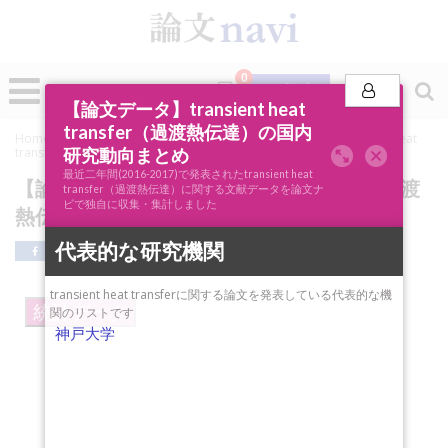
0
投稿
【論文データ】transient heat
transfer（過渡熱伝達）の国内
Home
»
論文ナビSCOPE
»
キーワード分析
»
【論文データ】transient heat
研究動向まとめ
transfer（過渡熱伝達）の国内研究動向まとめ
最近二年間(2016-2017)で発表されたtransient heat
【論文データ】transient heat transfer（過渡
transfer（過渡熱伝達）に関する文献データを論文ナ
ビで独自に収集・集計しました
熱伝達）の国内研究動向まとめ
代表的な研究機関
transient heat transferに関する論文を発表している代表的な機
統計データ
関のリストです
神戸大学