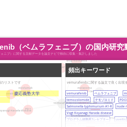
afenib（ベムラフェニブ）の国内研
ib（ベムラフェニブ）に関する文献データを論文ナビで独自に収集・集計しました
drug resistance
BRAF
頻出キーワード
interstitial pneumonia
機関のリストです
vemurafenibに関する論文で良く
melanoma
nivolumab
temozolomide
慶応義塾大学
vemurafenib
ベムラフェニブ
m
uveitis
temozolomide
テモゾロミド
PDO
PDOX
combination therapy
vemurafenib
Salmonella typhimurium A1-R
nude 
orthotopic
PD 1
oyanagi Harada disease
Vogt Koyanagi Harada disease
drug response
Salmonella typhimurium A1-R
プログラム細胞死1レセプター
uveitis
nude mice
BRAF
B-Rafタンパク質
drug resista