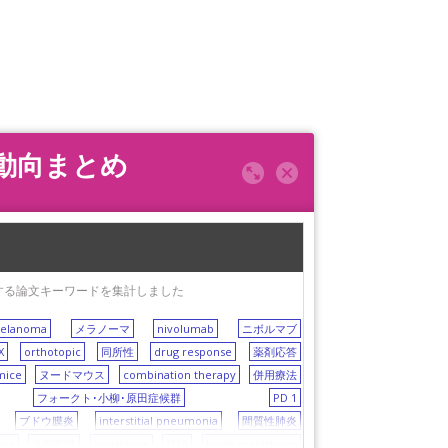
究動向まとめ
出現する論文キーワードを集計しました
elanoma
メラノーマ
nivolumab
ニボルマブ
X
orthotopic
同所性
drug response
薬剤応答
mice
ヌードマウス
combination therapy
併用療法
フォークト･小柳･原田症候群
PD 1
ブドウ膜炎
interstitial pneumonia
間質性肺炎
nce
薬剤耐性
resistance
抵抗
brain metastases