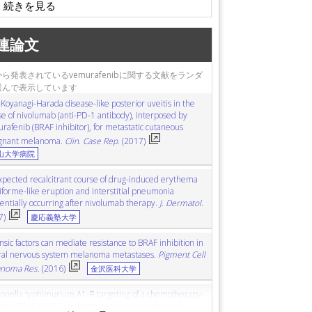
連論文
ら発表されているvemurafenibに関する文献をランダ
選んで表示しています
Koyanagi-Harada disease-like posterior uveitis in the
se of nivolumab (anti-PD-1 antibody), interposed by
rafenib (BRAF inhibitor), for metastatic cutaneous
gnant melanoma.
Clin. Case Rep.
(2017)
山大学病院
pected recalcitrant course of drug-induced erythema
iforme-like eruption and interstitial pneumonia
entially occurring after nivolumab therapy.
J. Dermatol.
7)
慶応義塾大学
nsic factors can mediate resistance to BRAF inhibition in
ral nervous system melanoma metastases.
Pigment Cell
noma Res.
(2016)
金沢医科大学
onella typhimurium A1-R targeting of a chemotherapy-
stant BRAF-V600E melanoma in a patient-derived