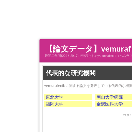
【論文データ】vemur
最近二年間(2016-2017)で発表されたvemurafen
代表的な研究機関
vemurafenibに関する論文を発表している代表的な
東北大学
岡山大学病院
福岡大学
金沢医科大学
Vogt K