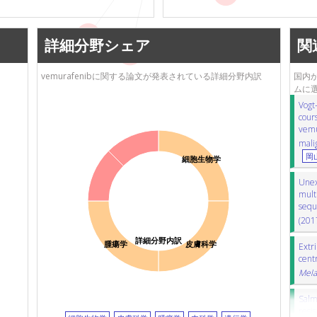
脳転移
resistance
詳細分野シェア
関
brain metastases
vemurafenibに関する論文が発表されている詳細分野内訳
国内か
ムに
Vogt-
cour
vemu
mali
岡
細胞生物学
Unex
mult
sequ
(201
詳細分野内訳
腫瘍学
皮膚科学
Extri
cent
Mela
Salm
resi