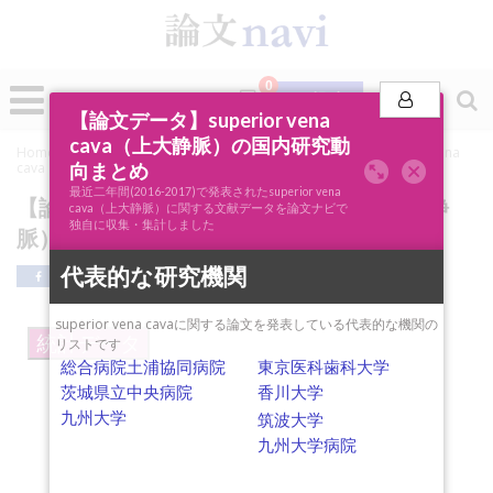
0
投稿
【論文データ】superior vena
cava（上大静脈）の国内研究動
Home
»
論文ナビSCOPE
»
キーワード分析
»
【論文データ】superior vena
向まとめ
cava（上大静脈）の国内研究動向まとめ
最近二年間(2016-2017)で発表されたsuperior vena
【論文データ】superior vena cava（上大静
cava（上大静脈）に関する文献データを論文ナビで
独自に収集・集計しました
脈）の国内研究動向まとめ
代表的な研究機関
superior vena cavaに関する論文を発表している代表的な機関の
統計データ
リストです
総合病院土浦協同病院
東京医科歯科大学
茨城県立中央病院
香川大学
九州大学
筑波大学
九州大学病院