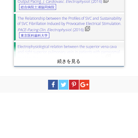
Output Pacing.
J. Cardiovasc. Electrophysiol.
(2016)
総合病院土浦協同病院
The Relationship between the Profiles of SVC and Sustainability
of SVC Fibrillation Induced by Provocative Electrical Stimulation.
PACE-Pacing Clin. Electrophysiol.
(2016)
東京医科歯科大学
Electrophysiological relation between the superior vena cava
and right superior pulmonary vein in patients with paroxysmal
atrial fibrillation.
J. Cardiovasc. Electrophysiol.
(2017)
筑波大学
茨城県立中央病院
Prospective Evaluation of Electromyography-Guided Phrenic
Nerve Monitoring During Superior Vena Cava Isolation to
Anticipate Phrenic Nerve Injury.
J. Cardiovasc. Electrophysiol.
(2016)
東京医科歯科大学
総合病院土浦協同病院
Intraluminal superior vena cava metastasis from
adenosquamous carcinoma of the duodenum: A case report.
Oncol. Lett.
(2016)
九州大学病院
九州大学