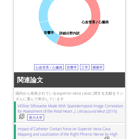
心血管系 / 心臓病
音響学
詳細分野内訳
心血管系 / 心臓病
音響学
工学
腫瘍学
関連論文
国内から発表されているsuperior vena cavaに関する文献をラン
ダムに選んで表示しています
HDlive Silhouette Mode With Spatiotemporal Image Correlation
for Assessment of the Fetal Heart.
J. Ultrasound Med.
(2016)
香川大学
Impact of Catheter Contact Force on Superior Vena Cava
Mapping and Localization of the Right Phrenic Nerve by High