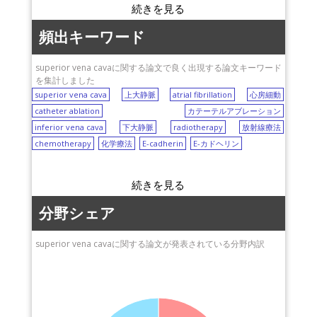
頻出キーワード
superior vena cavaに関する論文で良く出現する論文キーワード
を集計しました
superior vena cava
上大静脈
atrial fibrillation
心房細動
catheter ablation
カテーテルアブレーション
inferior vena cava
下大静脈
radiotherapy
放射線療法
chemotherapy
化学療法
E-cadherin
E-カドヘリン
分野シェア
superior vena cavaに関する論文が発表されている分野内訳