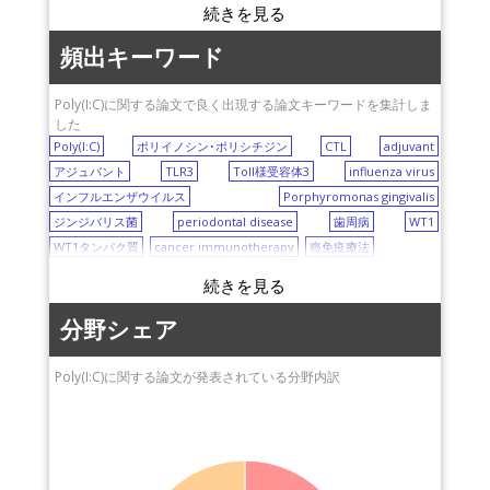
頻出キーワード
Poly(I:C)に関する論文で良く出現する論文キーワードを集計しま
した
Poly(I:C)
ポリイノシン･ポリシチジン
CTL
adjuvant
アジュバント
TLR3
Toll様受容体3
influenza virus
インフルエンザウイルス
Porphyromonas gingivalis
ジンジバリス菌
periodontal disease
歯周病
WT1
WT1タンパク質
cancer immunotherapy
癌免疫療法
分野シェア
Poly(I:C)に関する論文が発表されている分野内訳