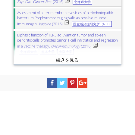
Exp. Clin. Cancer Res.
(2016)
北海道大学
Assessment of outer membrane vesicles of periodontopathic
bacterium Porphyromonas gingivalis as possible mucosal
immunogen.
Vaccine
(2016)
国立感染症研究所（NIID)
Biphasic function of TLR3 adjuvant on tumor and spleen
dendritic cells promotes tumor T cell infiltration and regression
in a vaccine therapy.
OncoImmunology
(2016)
北海道大学
熊本大学
大阪大学
Immunobiotic Lactobacillus strains reduce small intestinal injury
induced by intraepithelial lymphocytes after Toll-like receptor 3
activation.
Inflamm. Res.
(2016)
東北大学