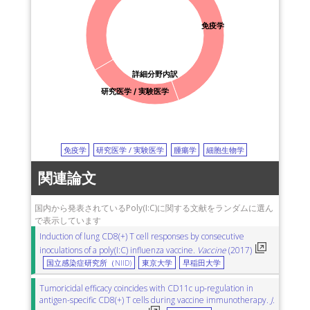
免疫学
詳細分野内訳
研究医学 / 実験医学
免疫学
研究医学 / 実験医学
腫瘍学
細胞生物学
関連論文
国内から発表されているPoly(I:C)に関する文献をランダムに選ん
で表示しています
Induction of lung CD8(+) T cell responses by consecutive
inoculations of a poly(I:C) influenza vaccine.
Vaccine
(2017)
国立感染症研究所（NIID)
東京大学
早稲田大学
Tumoricidal efficacy coincides with CD11c up-regulation in
antigen-specific CD8(+) T cells during vaccine immunotherapy.
J.