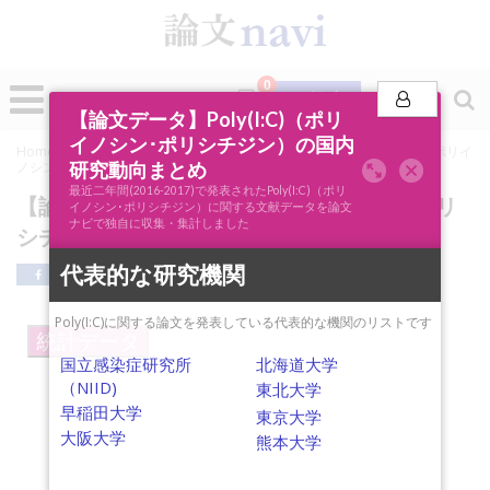
0
投稿
【論文データ】Poly(I:C)（ポリ
イノシン･ポリシチジン）の国内
Home
»
論文ナビSCOPE
»
キーワード分析
»
【論文データ】Poly(I:C)（ポリイ
研究動向まとめ
ノシン･ポリシチジン）の国内研究動向まとめ
最近二年間(2016-2017)で発表されたPoly(I:C)（ポリ
【論文データ】Poly(I:C)（ポリイノシン･ポリ
イノシン･ポリシチジン）に関する文献データを論文
ナビで独自に収集・集計しました
シチジン）の国内研究動向まとめ
代表的な研究機関
Poly(I:C)に関する論文を発表している代表的な機関のリストです
統計データ
国立感染症研究所
北海道大学
（NIID)
東北大学
早稲田大学
東京大学
大阪大学
熊本大学