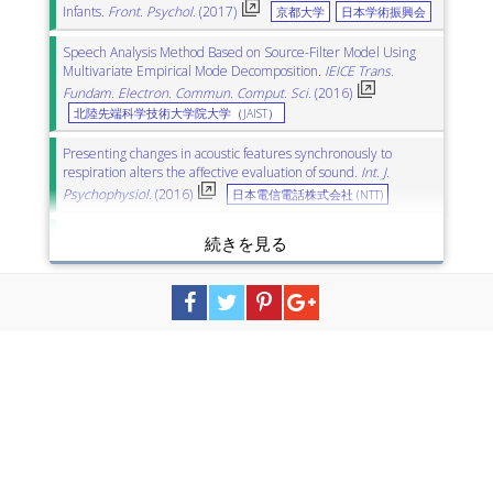
Infants.
Front. Psychol.
(2017)
京都大学
日本学術振興会
Speech Analysis Method Based on Source-Filter Model Using
Multivariate Empirical Mode Decomposition.
IEICE Trans.
Fundam. Electron. Commun. Comput. Sci.
(2016)
北陸先端科学技術大学院大学（JAIST）
Presenting changes in acoustic features synchronously to
respiration alters the affective evaluation of sound.
Int. J.
Psychophysiol.
(2016)
日本電信電話株式会社 (NTT)
F0 contour approximation model for a one-stream tonal word
recognition system.
AEU-Int. J. Electron. Commun.
(2016)
北海道大学