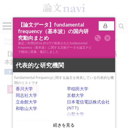
0
【論文データ】fundamental
投稿
frequency（基本波）の国内研
究動向まとめ
Home
»
論文ナビSCOPE
»
キーワード分析
»
【論文データ】fundamental
frequency（基本波）の国内研究動向まとめ
最近二年間(2016-2017)で発表されたfundamental
frequency（基本波）に関する文献データを論文ナビ
で独自に収集・集計しました
【論文データ】fundamental frequency（基
本波）の国内研究動向まとめ
代表的な研究機関
fundamental frequencyに関する論文を発表している代表的な機
関のリストです
香川大学
早稲田大学
統計データ
同志社大学
京都大学
立命館大学
日本電信電話株式会社
(NTT)
和歌山大学
山梨大学
北陸先端科学技術大学
院大学（JAIST）