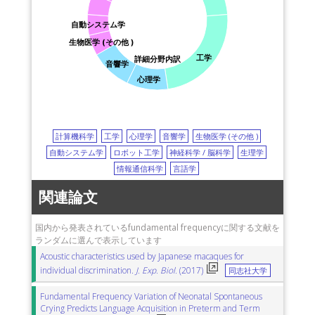
自動システム学
生物医学 (その他 )
工学
詳細分野内訳
音響学
心理学
計算機科学
工学
心理学
音響学
生物医学 (その他 )
自動システム学
ロボット工学
神経科学 / 脳科学
生理学
情報通信科学
言語学
関連論文
国内から発表されているfundamental frequencyに関する文献を
ランダムに選んで表示しています
Acoustic characteristics used by Japanese macaques for
individual discrimination.
J. Exp. Biol.
(2017)
同志社大学
Fundamental Frequency Variation of Neonatal Spontaneous
Crying Predicts Language Acquisition in Preterm and Term