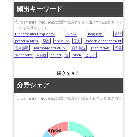
pressure
日本学術振興会
頻出キーワード
pitch
synchrony
北海道大学
sound
harmonic structure
fundamental frequency
respiration
speech enhancement
fundamental frequencyに関する論文で良く出現する論文キーワ
ードを集計しました
preterm birth
language
fundamental frequency
基本波
language
言語
preterm birth
早産
pressure
圧力
speech enhancement
音声強調
harmonic structure
調和構造
respiration
呼吸
synchrony
同調性
sound
音
pitch
ピッチ
分野シェア
fundamental frequencyに関する論文が発表されている分野内訳
複合領域