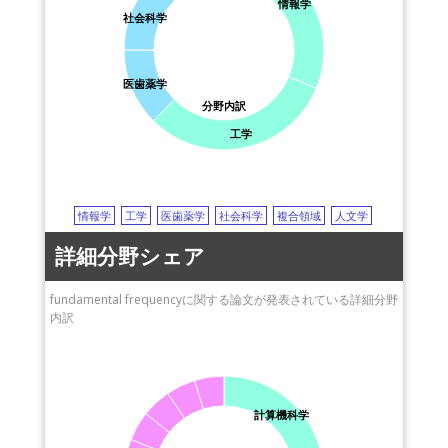
情報学
社会科学
医歯薬学
分野内訳
工学
情報学
工学
医歯薬学
社会科学
複合領域
人文学
詳細分野シェア
fundamental frequencyに関する論文が発表されている詳細分野
内訳
計算機科学