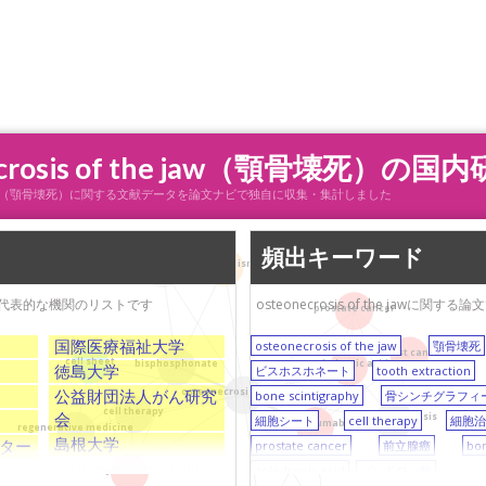
rosis of the jaw（顎骨壊死）
 of the jaw（顎骨壊死）に関する文献データを論文ナビで独自に収集・集計しました
頻出キーワード
metabolism
bone scintigraphy
している代表的な機関のリストです
osteonecrosis of the ja
prostate cancer
国際医療福祉大学
osteonecrosis of the jaw
顎骨壊死
breast cancer
cell sheet
bisphosphonate
zoledronic acid
徳島大学
ビスホスホネート
tooth extraction
公益財団法人がん研究
osteonecrosis of the jaw
bone scintigraphy
骨シンチグラフィ
cell therapy
会
bone metastasis
細胞シート
cell therapy
細胞
denosumab
regenerative medicine
島根大学
ター
prostate cancer
前立腺癌
bon
zoledronic acid
ゾレドロン酸
mesenchymal stromal cells