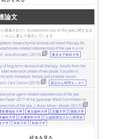
連論文
発表されているosteonecrosis of the jawに関する文
ランダムに選んで表示しています
ipotent mesenchymal stromal cell sheet therapy for
osphonate-related osteonecrosis of the jaw in a rat
el.
Acta Biomater.
(2016)
東京女子医科大学
ty of long-term denosumab therapy: results from the
 label extension phase of two phase 3 studies in
nts with metastatic breast and prostate cancer.
ort. Care Cancer
(2016)
国立がん研究センター
esorptive agent-related osteonecrosis of the jaw:
tion Paper 2017 of the Japanese Allied Committee on
onecrosis of the Jaw.
J. Bone Miner. Metab.
(2017)
際医療福祉大学
東京歯科大学
近畿大学
徳島大学
本歯科大学
兵庫医科大学
公益財団法人がん研究会
阪大学
鳥取大学
島根大学