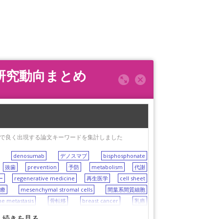
の国内研究動向まとめ
wに関する論文で良く出現する論文キーワードを集計しました
denosumab
デノスマブ
bisphosphonate
抜歯
prevention
予防
metabolism
代謝
ー
regenerative medicine
再生医学
cell sheet
治療
mesenchymal stromal cells
間葉系間質細胞
e metastasis
骨転移
breast cancer
乳癌