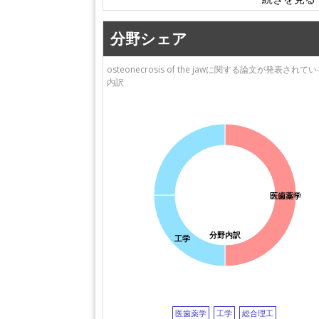
分野シェア
osteonecrosis of the jawに関する論文が発表され
内訳
医歯薬学
分野内訳
工学
医歯薬学
工学
総合理工