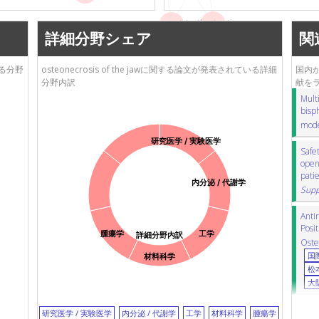
tooth extraction
prevention
詳細分野シェア
関
ている分野
osteonecrosis of the jawに関する論文が発表されている詳細
国内から
分野内訳
献を
Mult
bisph
mod
研究医学 / 実験医学
Safe
open
patie
内分泌 / 代謝学
Supp
Antir
Posi
腫瘍学
工学
詳細分野内訳
Oste
国
材料科学
松
大
研究医学 / 実験医学
内分泌 / 代謝学
工学
材料科学
腫瘍学