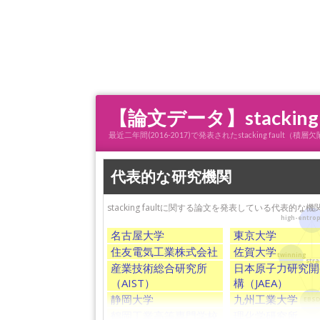
【論文データ】stacki
最近二年間(2016-2017)で発表されたstacking fa
代表的な研究機関
stacking faultに関する論文を発表している代表的な
high-entrop
名古屋大学
東京大学
住友電気工業株式会社
佐賀大学
twinning
str
産業技術総合研究所
日本原子力研究開
（AIST）
構（JAEA）
静岡大学
九州工業大学
EBS
鶴岡工業高等専門学校
理化学研究所