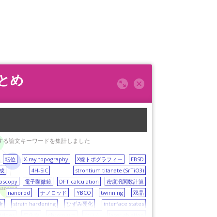
まとめ
良く出現する論文キーワードを集計しました
O
転位
X-ray topography
X線トポグラフィー
EBSD
film
成
4H-SiC
strontium titanate (SrTiO3)
roscopy
電子顕微鏡
DFT calculation
密度汎関数計算
nanorod
nanorod
ナノロッド
YBCO
twinning
双晶
金
strain hardening
ひずみ硬化
interface states
trides
窒化物
chromium
クロム
laser ablation