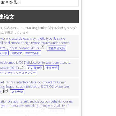
窒化物
defects
欠損
diamond
ダイアモンド
アニーリング
first principles calculation
第一原理計算
連論文
)
透過型電子顕微鏡
MOSFET
arbide (SiC)
炭化ケイ素
dynamical downscaling
ら発表されているstacking faultに関する文献をランダ
ト系ステンレス鋼
選んで表示しています
ior of crystal defects in synthetic type-IIa single-
talline diamond at high temperatures under normal
sure.
J. Cryst. Growth
(2017)
理化学研究所
阪大学
住友電気工業株式会社
oichiometric [012] dislocation in strontium titanate.
 Mater.
(2017)
名古屋大学
東京大学
ァインセラミックスセンター
el Intrinsic Interface State Controlled by Atomic
king Sequence at Interfaces of SiC/SiO2.
Nano Lett.
7)
東京大学
tion of stacking fault and dislocation behavior during
high-temperature annealing of single-crystal HPHT
ond.
Diam. Relat. Mat.
(2017)
名古屋大学