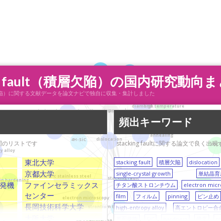
MOSFET
silicon carbide (SiC)
ng fault（積層欠陥）の国内研究動向
single-crystal growth
ult（積層欠陥）に関する文献データを論文ナビで独自に収集・集計しました
diamond
high temperature
X-ray topography
transmission electron microscopy (TEM)
頻出キーワード
first principles calculation
defects
annealing
dislocation
4H-SiC
機関のリストです
stacking faultに関する論文で
YBC
y alloy
東北大学
stacking fault
積層欠陥
dislocation
京都大学
single-crystal growth
単結晶育
austenitic stainless steel
stacking fault
ain hardening
pinning
発機
ファインセラミックス
チタン酸ストロンチウム
electron mic
センター
film
フィルム
pinning
ピン止め
electron microscopy
長岡技術科学大学
high-entropy alloy
高エントロピー合
D
strontium titanate (SrTiO3)
大阪大学
界面状態
SiC
hardness
硬度
ni
DFT calculation