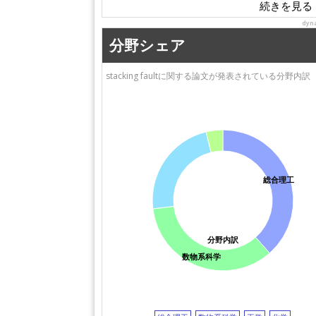
物質・材料研究機構
電力中央研究所
dyn
（NIMS）
（CRIEPI)
埼玉大学
大阪府立大学
分野シェア
stacking faultに関する論文が発表されている分野内訳
総合理工
分野内訳
数物系科学