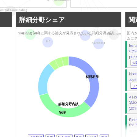
富士電機
レーザー焼灼術
oxynitride
オキシ
amical downscaling
high temperature
高温
annealing
nitrides
詳細分野シェア
関
transmission electron microscopy (TEM
laser ablation
MOS電界効果トランジスタ
silicon c
stacking faultに関する論文が発表されている詳細分野内訳
国内か
austenitic stainless steel
オーステナイ
chromium
interface states
oxynitride
ムに
SiC
hardness
Behav
crys
pres
大
Nonst
材料科学
Acta
フ
A Nov
Stac
詳細分野内訳
(201
物理
Forma
the 
diam