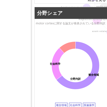
機構：JST）
玉川大学
青森県立中央病院
awake su
産業医科大学
functional magnetic resonance imaging (
分野シェア
熊本大学
北里大学
東京都健康長寿医
札幌医科大学
magnetoencephalograph
ンター
motor cortexに関する論文が発表されている分野内訳
長崎総合科学大学
event-relate
社会科学
複合領域
分野内訳
複合領域
社会科学
医歯薬学