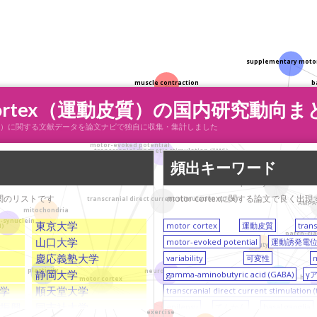
supplementary moto
muscle contraction
b
cortex（運動皮質）の国内研究動向ま
mirror neuron system
ex（運動皮質）に関する文献データを論文ナビで独自に収集・集計しました
motor-evoked potential
transcranial magnetic stimulation (TMS)
variability
頻出キーワード
osis
primary motor cortex
機関のリストです
motor cortexに関する論文で良
transcranial direct current stimulation (tDCS)
AMPA 
mitochondria
-synuclein
東京大学
motor cortex
運動皮質
tran
I)
patch-cl
山口大学
motor-evoked potential
運動誘発電
m
gamma-aminobutyric acid (GABA
慶応義塾大学
variability
可変性
plasticity
neurotrophin
静岡大学
gamma-aminobutyric acid (GABA)
γ
rat
hipp
motor cortex
学
順天堂大学
transcranial direct current stimulation 
術振興
同志社大学
epilepsy
てんかん
basal ganglia
exercise