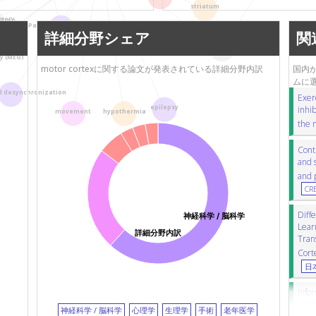
弘前大学
awake surgery
glioma
神経
striatum
rgery
福岡大学
機能的磁気共鳴画像法
hippocampus
fMRI)
Parkinson's disease
詳細分野シェア
関
京都大学
運動学習
GABA receptor
G
corticospinal tract
療セ
AMPA receptor
AMPA受容体
y (MEG)
motor cortexに関する論文が発表されている詳細分野内訳
国内か
muscle contraction
筋収縮
neu
ムに
Parkinson’s disease
パーキン
d desynchronization
Exer
amyotrophic lateral sclerosis
筋萎
epilepsy
inhib
movement
hypothermia
磁気共鳴画像法
mitochondria
the 
event-related desynchronization
mo
Cont
and 
and 
C
Diffe
神経科学 / 脳科学
Lear
詳細分野内訳
Tran
Cort
日
Info
subt
神経科学 / 脳科学
心理学
生理学
手術
老年医学