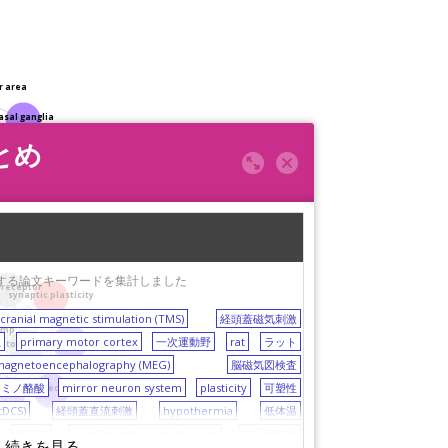
r area
asal ganglia
とめ
く出現する論文キーワードを集計しました
receptor
synaptic plasticity
scranial magnetic stimulation (TMS)
経頭蓋磁気刺激
amp
位
primary motor cortex
一次運動野
rat
ラット
glutamate
otor learning
)
magnetoencephalography (MEG)
脳磁気図検査
アミノ酪酸
mirror neuron system
plasticity
可塑性
GABA receptor
ocampus
(tDCS)
経頭蓋直流刺激
hypothermia
低体温
基底核
supplementary motor area
補足運動野