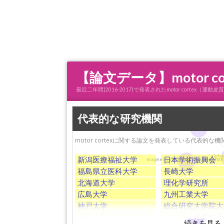
【論文データ】motor 
最近二年間(2016-2017)で発表されたmotor cort
代表的な研究機関
amyotrophic lateral scler
motor cortexに関する論文を発表している代表的な
alpha
新潟医療福祉大学
日本学術振興会
magnetic resonance imaging (MR
福島県立医科大学
長崎大学
北海道大学
理化学研究所
広島大学
九州工業大学
神戸大学
総合研究大学院大
大阪大学
CREST（科学技
glioma