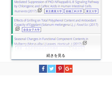
Mediated Suppression of PKD-NFkappaB-IL-8 Signaling Pathway
by Chlorogenic and Caffeic Acids in Human Intestinal Cells.
Nutrients
(2017)
東京農業大学
前橋工科大学
東京大学
Effects of Grilling on Total Polyphenol Content and Antioxidant
Capacity of Eggplant (Solanum melongena L).
J. Food Sci.
(2017)
奈良女子大学
Seasonal Changes in Functional Component Contents in
Mulberry (Morus alba L) Leaves.
Horticult. J.
(2017)
農業・食品産業技術総合研究機構（NARO)
島根大学
Application of Curve Fitting and Wavelength Selection Methods
for Determination of Chlorogenic Acid Concentration in Coffee
Aqueous Solution by Vis/NIR Spectroscopy.
Food Anal. Meth.
(2017)
京都大学
The Preventive Effect of Coffee Compounds on Dermatitis and
Epidermal Pigmentation after Ultraviolet Irradiation in Mice.
Skin Pharmacol. Physiol.
(2017)
鈴鹿医療科学大学
Protective effect of chlorogenic acid on the inflammatory
damage of pancreas and lung in mice with L-arginine-induced
pancreatitis.
Life Sci.
(2017)
北海道大学