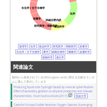
生化学 / 分子生物学
化学
栄養学
詳細分野内訳
研究医学 / 実験医学
食品科学
薬理学
化学
食品科学
研究医学 / 実験医学
栄養学
生化学 / 分子生物学
農学
細胞生物学
腫瘍学
皮膚科学
植物科学
遺伝学
関連論文
国内から発表されているchlorogenic acidに関する文献をランダ
ムに選んで表示しています
Producing liquid-core hydrogel beads by reverse spherification:
Effect of secondary gelation on physical properties and release
characteristics.
Food Hydrocolloids
(2017)
筑波大学
Catechol Groups Enable Reactive Oxygen Species Scavenging-