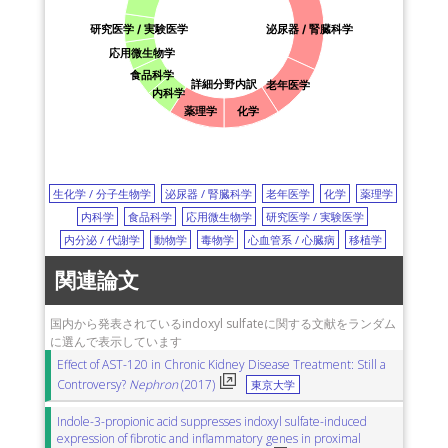
研究医学 / 実験医学
泌尿器 / 腎臓科学
応用微生物学
食品科学
詳細分野内訳
老年医学
内科学
薬理学
化学
生化学 / 分子生物学
泌尿器 / 腎臓科学
老年医学
化学
薬理学
内科学
食品科学
応用微生物学
研究医学 / 実験医学
内分泌 / 代謝学
動物学
毒物学
心血管系 / 心臓病
移植学
関連論文
国内から発表されているindoxyl sulfateに関する文献をランダム
に選んで表示しています
Effect of AST-120 in Chronic Kidney Disease Treatment: Still a
Controversy?
Nephron
(2017)
東京大学
Indole-3-propionic acid suppresses indoxyl sulfate-induced
expression of fibrotic and inflammatory genes in proximal