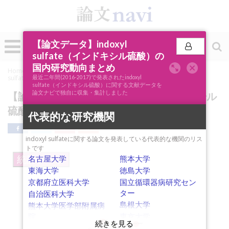
0
【論文データ】indoxyl
投稿
sulfate（インドキシル硫酸）の
国内研究動向まとめ
Home
»
論文ナビSCOPE
»
キーワード分析
»
【論文データ】indoxyl
sulfate（インドキシル硫酸）の国内研究動向まとめ
最近二年間(2016-2017)で発表されたindoxyl
sulfate（インドキシル硫酸）に関する文献データを
論文ナビで独自に収集・集計しました
【論文データ】indoxyl sulfate（インドキシル
硫酸）の国内研究動向まとめ
代表的な研究機関
indoxyl sulfateに関する論文を発表している代表的な機関のリス
トです
名古屋大学
熊本大学
統計データ
東海大学
徳島大学
京都府立医科大学
国立循環器病研究セン
ター
自治医科大学
島根大学
熊本大学医学部附属病
院
東京大学
drug interaction
acute lung injury
愛媛大学
静岡大学
dissolution