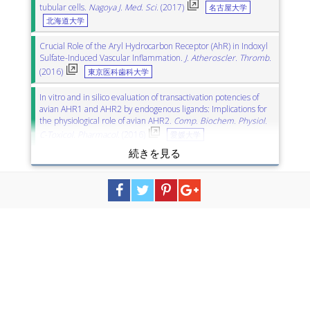
tubular cells.
Nagoya J. Med. Sci.
(2017)
名古屋大学
北海道大学
Crucial Role of the Aryl Hydrocarbon Receptor (AhR) in Indoxyl
Sulfate-Induced Vascular Inflammation.
J. Atheroscler. Thromb.
(2016)
東京医科歯科大学
In vitro and in silico evaluation of transactivation potencies of
avian AHR1 and AHR2 by endogenous ligands: Implications for
the physiological role of avian AHR2.
Comp. Biochem. Physiol.
C-Toxicol. Pharmacol.
(2016)
愛媛大学
Indoxyl sulfate, a uremic toxin in chronic kidney disease,
suppresses both bone formation and bone resorption.
FEBS
Open Bio
(2017)
東京農工大学
Indoxyl Sulfate as a Mediator Involved in Dysregulation of
Pulmonary Aquaporin-5 in Acute Lung Injury Caused by Acute
Kidney Injury.
Int. J. Mol. Sci.
(2017)
熊本大学
熊本大学医学部附属病院
A Pathophysiological Role of Plasma Indoxyl Sulfate in Patients
with Heart Failure.
Int. J. Gerontol.
(2017)
京都府立医科大学
国立循環器病研究センター
東邦大学