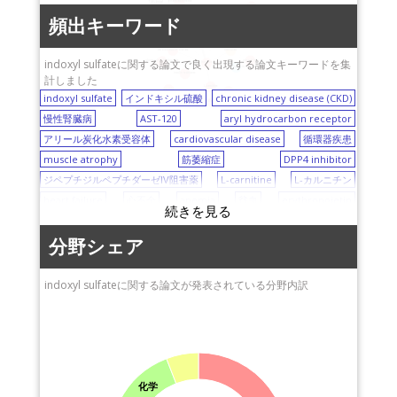
pharmacokinetics
TGF-beta1
acute kidney injury
慶応義塾大学
北海道大学
頻出キーワード
bird
aryl hydrocarbon receptor
inflammation
AST-120
崇城大学
heart failure
bone loss
indoxyl sulfate
cardiovascular disease
osteoclast
東邦大学
indoxyl sulfateに関する論文で良く出現する論文キーワードを集
osteoblast
glomerular filtration rate
chronic kidney disease (CKD)
osteogenesis
insulin resistance
計しました
東京農工大学
L-carnitine
anemia
muscle atrophy
indoxyl sulfate
インドキシル硫酸
chronic kidney disease (CKD)
北海道医療大学
erythropoietin
DPP4 inhibitor
慢性腎臓病
AST-120
aryl hydrocarbon receptor
東京医科歯科大学
アリール炭化水素受容体
cardiovascular disease
循環器疾患
muscle atrophy
筋萎縮症
DPP4 inhibitor
ジペプチジルペプチダーゼIV阻害薬
L-carnitine
L-カルニチン
heart failure
心不全
anemia
貧血
erythropoietin
エリスロポエチン
osteoclast
破骨細胞
osteogenesis
骨形成
bone loss
骨量減少
osteoblast
骨芽細胞
acute lung injury
分野シェア
急性肺傷害
acute kidney injury
急性腎障害
glomerular filtration rate
糸球体濾過率
TGF-beta1
indoxyl sulfateに関する論文が発表されている分野内訳
トランスフォーミング増殖因子β1
bird
トリ
pharmacokinetics
薬物動態
dissolution
溶解
drug interaction
薬物相互作用
inflammation
炎症
insulin resistance
インスリン抵抗性
化学