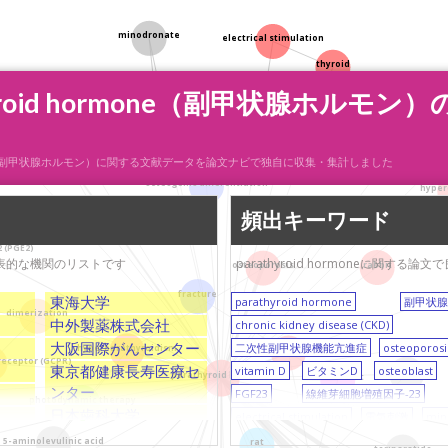
minodronate
electrical stimulation
thyroid
yroid hormone（副甲状腺ホルモ
calcium
pentosidine
fracture healing
kidney disease
one
chondrogenic differentiation
osteoblast
 hormone（副甲状腺ホルモン）に関する文献データを論文ナビで独自に収集・集計しました
osteogenic differentiation
hyper
頻出キーワード
proliferation
estrogen
2 (PGE2)
いる代表的な機関のリストです
parathyroid hormoneに関
rabbit
osteoporosis
fracture
東海大学
parathyroid hormone
副甲状
dimerization
中外製薬株式会社
chronic kidney disease (CKD)
大阪国際がんセンター
二次性副甲状腺機能亢進症
osteoporosi
hyperparathyroidism
vitamin D
receptor (GCPR)
東京都健康長寿医療セ
vitamin D
ビタミンD
osteoblast
ibandronate
parathyroid hormone
adolescent
ンター
FGF23
線維芽細胞増殖因子-23
photodynamic therapy
日本歯科大学
electrical stimulation
電気刺激
min
慶応義塾大学
photodynamic therapy
光線力学的
5-aminolevulinic acid
rat