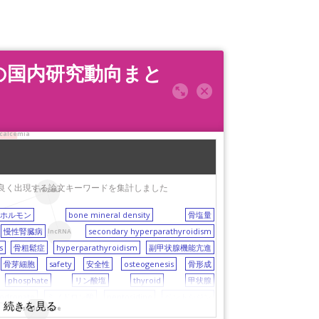
ン）の国内研究動向まと
circadian
calcemia
する論文で良く出現する論文キーワードを集計しました
CYP24A1
腺ホルモン
bone mineral density
骨塩量
慢性腎臓病
secondary hyperparathyroidism
lncRNA
s
骨粗鬆症
hyperparathyroidism
副甲状腺機能亢進
骨芽細胞
safety
安全性
osteogenesis
骨形成
phosphate
リン酸塩
thyroid
甲状腺
odronate
ミノドロン酸
pentosidine
ペントシジン
pulse pressure
治療
5-aminolevulinic acid
5-アミノレブリン酸