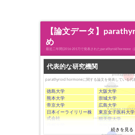
【論文データ】parath
め
b
最近二年間(2016-2017)で発表されたparathyroid
代表的な研究機関
hypoxia
prostaglandin E
parathyroid hormoneに関する論文を発表して
sclerostin
徳島大学
大阪大学
熊本大学
崇城大学
帝京大学
広島大学
G-protein-coupled 
日本イーライリリー株
東京女子医科大学
式会社
順天堂大学
osseointegration
信州大学
北海道大学
新潟大学
東京大学