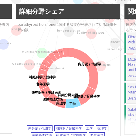
teriparatide
国立がん研究センター
病研
calcium-sensing receptor
カルシウ
bone mineral density
詳細分野シェア
関
島根大学
dimerization
二量体形成
G-prote
osteogenesis
香川栄養学園女子栄養
safety
ABCG2
ibandronate
イバンドロン酸
cathepsin K
chronic kidney dis
大学
ca
る分野内
parathyroid hormoneに関する論文が発表されている詳細分
国内か
CYP24A1
fracture
骨折
dental i
野内訳
をラ
FGF23
名古屋大学
bone resorption
C-reactive protein (CRP)
C反応性タ
quality-of-life (QOL)
Fibro
早稲田大学
vit
serum amyloid A
血清アミロイドA
with
ABCG2
osphate
九州大学
ター
adolescent
青年期
chondrogenic di
Neph
secondary hyperpar
multiple regression analysis
osteogenic differentiation
骨分化
Modu
quality-of-life (QOL)
生活の質
ter
Horm
内分泌 / 代謝学
C-reactive protein (CRP)
hemodialysis
cathepsin K
カテプシンK
rat
ラ
serum amyloid A
and 
kidney disease
腎疾患
circadian
Neur
神経科学 / 脳科学
スクレロスチン
prostaglandin E2 (PGE2
老年医学
Sex 
Vita
研究医学 / 実験医学
詳細分野内訳
泌尿器 / 腎臓科学
Meta
医療検査技術
薬理学
工学
Safet
obser
of fr
内分泌 / 代謝学
泌尿器 / 腎臓科学
工学
薬理学
医療検査技術
研究医学 / 実験医学
老年医学