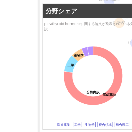
dental implant
国際医療福祉大学
沖中記念病院成人
分野シェア
防衛医科大学校
究所
近畿大学
山口大学
micro-CT
parathyroid hormoneに関する論文が発表されてい
神戸薬科大学
神戸大学
訳
小野薬品工業株式会社
東京農工大学
東京医科歯科大学
福岡歯科大学
ph
大阪医療センター
大阪母子医療セン
生物学
工学
分野内訳
医歯薬学
医歯薬学
工学
生物学
複合領域
総合理工