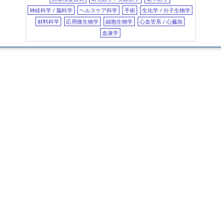
Effe
Para
神経科学 / 脳科学
ヘルスケア科学
手術
生化学 / 分子生物学
Prop
材料科学
応用微生物学
細胞生物学
心血管系 / 心臓病
血液学
Safet
in pa
hoc a
Inter
Indi
vibr
defe
Part 
Shor
25(O
horm
Clin.
PTH-
of th
Calci
Vita