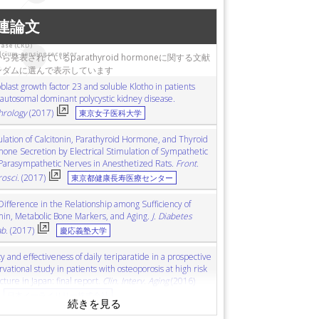
ム感知受容体
vitamin D receptor
ビタミンD受容体
連論文
in-coupled receptor (GCPR)
Gタンパク質共役型受容体
estrogen
エストロゲン
lncRNA
長鎖非コードRNA
ease (CKD)
lcium-sensing receptor
ら発表されているparathyroid hormoneに関する文献
mplant
歯科インプラント
osseointegration
骨結合
ンダムに選んで表示しています
ンパク質
multiple regression analysis
重回帰分析
blast growth factor 23 and soluble Klotho in patients
amin D receptor
rabbit
ウサギ
bone
骨
calcium
カルシウム
 autosomal dominant polycystic kidney disease.
fferentiation
軟骨分化
fracture healing
骨折治癒
rology
(2017)
東京女子医科大学
athyroidism
pulse pressure
脈圧
micro-CT
マイクロCT
lation of Calcitonin, Parathyroid Hormone, and Thyroid
iparatide
テリパラチド
bone resorption
骨吸収
one Secretion by Electrical Stimulation of Sympathetic
ット
proliferation
増殖
hemodialysis
血液透析
Parasympathetic Nerves in Anesthetized Rats.
Front.
概日性
hypercalcemia
高カルシウム血症
sclerostin
osci.
(2017)
東京都健康長寿医療センター
)
プロスタグランジンE2
hypoxia
低酸素
Difference in the Relationship among Sufficiency of
min, Metabolic Bone Markers, and Aging.
J. Diabetes
b.
(2017)
慶応義塾大学
y and effectiveness of daily teriparatide in a prospective
vational study in patients with osteoporosis at high risk
acture in Japan: final report.
Clin. Interv. Aging
(2016)
日本イーライリリー株式会社