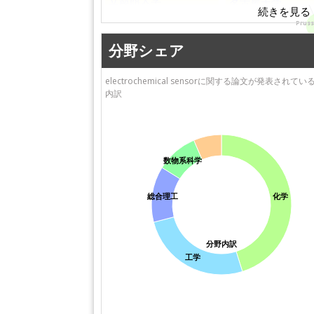
名古屋大学
兵庫県立大学
筑波大学
Pruss
金沢大学
同志社大学
千葉工業大学
分野シェア
芝浦工業大学
electrochemical sensorに関する論文が発表されて
内訳
数物系科学
総合理工
化学
分野内訳
工学