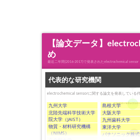
【論文データ】electro
め
最近二年間(2016-2017)で発表されたelectrochemi
代表的な研究機関
boron-doped d
electrochemical sensorに関する論文を発表し
oxygen reduction 
九州大学
島根大学
北陸先端科学技術大学
大阪大学
院大学（JAIST）
九州歯科大学
物質・材料研究機構
東洋大学
（NIMS）
パナソニック株式
tyrosina
立命館大学