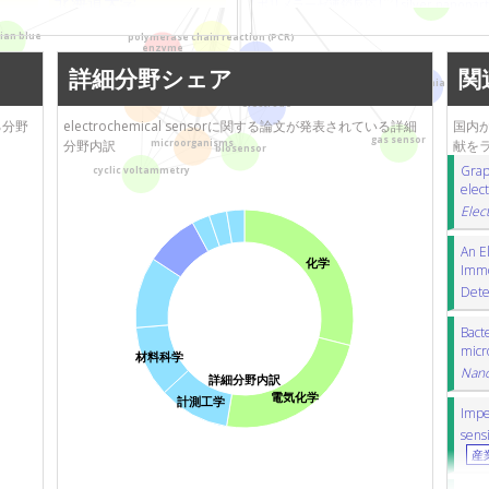
北海道大学
ポリメラーゼ連鎖反応
silver nanopart
さきがけ（科学技術振
uric acid
尿酸
norepinephrine
ian blue
polymerase chain reaction (PCR)
興機構：JST）
enzyme
tyrosinase
チロシナーゼ
urea
dielectrophoresis
慶応義塾大学
詳細分野シェア
関
hydrogen peroxide
過酸化水素
zirconia
microsensors
DNA
cyclic voltammetry
サイクリックボ
electrode
いる分野
electrochemical sensorに関する論文が発表されている詳細
国内か
amperometry
電流測定
lipop
gas sensor
分野内訳
献を
microorganisms
biosensor
ボロンドープダイヤモンド
oxygen re
Grap
cyclic voltammetry
スーパーキャパシタ
Co3O4
nanocom
elec
Elec
An E
化学
Immo
Dete
Bact
micr
材料科学
Nano
詳細分野内訳
電気化学
計測工学
Impe
sens
産