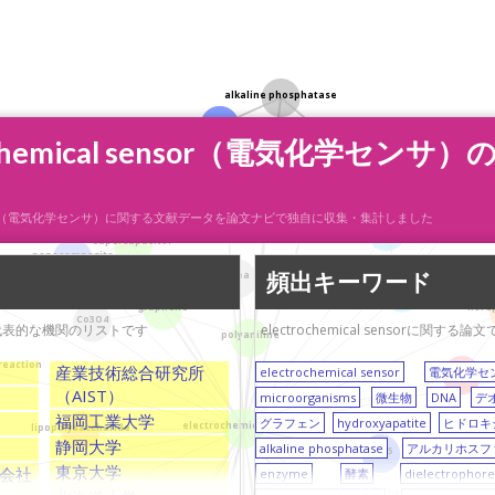
alkaline phosphatase
hydroxyapatite
carbon nanotube
chemical sensor（電気化学セン
silver nanoparticles
luteolin
3D structure
cal sensor（電気化学センサ）に関する文献データを論文ナビで独自に収集・集計しました
amperometry
supercapacitor
nanocomposite
頻出キーワード
urea
CMOS
iamond
nore
graphene
Co3O4
ている代表的な機関のリストです
electrochemical sensor
polyaniline
reaction
産業技術総合研究所
electrochemical sensor
電気化学セ
tyrosine
（AIST）
microorganisms
微生物
DNA
デ
福岡工業大学
グラフェン
hydroxyapatite
ヒドロキ
electrochemical sensor
lipopolysaccharide
静岡大学
alkaline phosphatase
アルカリホスフ
V2O5
東京大学
会社
enzyme
酵素
dielectrophore
se
immun
hydrogen peroxide