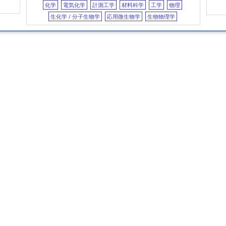
Fabr
化学
電気化学
計測工学
材料科学
工学
物理
non-
生化学 / 分子生物学
応用微生物学
生物物理学
dete
Mater
静
Hier
for 
ser
物
Graph
silve
appli
島
Quan
on a
Syst
パ
Well
Dens
IEICE
さ