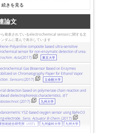
icles
zirconia
ジルコニア
tyrosine
チロシン
ノルエピネフリン
Prussian blue
プルシアンブルー
尿素
polyaniline
ポリアニリン
V2O5
連論文
immunochromatography
免疫クロマトグラフィー
ルタンメトリー
3D structure
三次元構造
CMOS
ら発表されているelectrochemical sensorに関する文
olysaccharide
リポ多糖
boron-doped diamond
ランダムに選んで表示しています
duction reaction
酸素還元反応
supercapacitor
hene-Polyaniline composite based ultra-sensitive
posite
ナノコンポジット
trochemical sensor for non-enzymatic detection of urea.
trochim. Acta
(2017)
東京大学
lectrochemical Gas Biosensor Based on Enzymes
bilized on Chromatography Paper for Ethanol Vapor
ction.
Sensors
(2017)
立命館大学
erial detection based on polymerase chain reaction and
obead dielectrophoresis characteristics.
IET
biotechnol.
(2017)
九州大学
dancemetric YSZ-based oxygen sensor using BaFeO3
ing-electrode.
Sens. Actuator B-Chem.
(2017)
業技術総合研究所（AIST）
九州歯科大学
九州大学