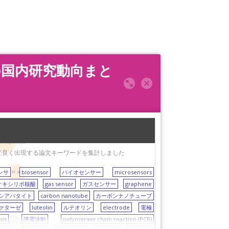
サ）の国内研究動向まと
pinephrine
に関する論文で良く出現する論文キーワードを集計しました
ンサ
biosensor
バイオセンサー
microsensors
uric acid
オキシリボ核酸
gas sensor
ガスセンサー
graphene
シアパタイト
carbon nanotube
カーボンナノチューブ
ァターゼ
luteolin
ルテオリン
electrode
電極
sis
誘電泳動
polymerase chain reaction (PCR)
ochromatography