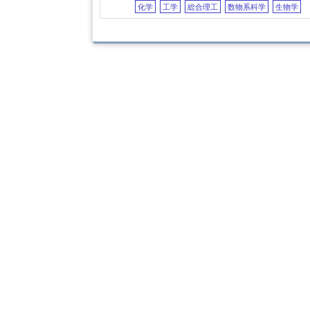
化学
工学
総合理工
数物系科学
生物学