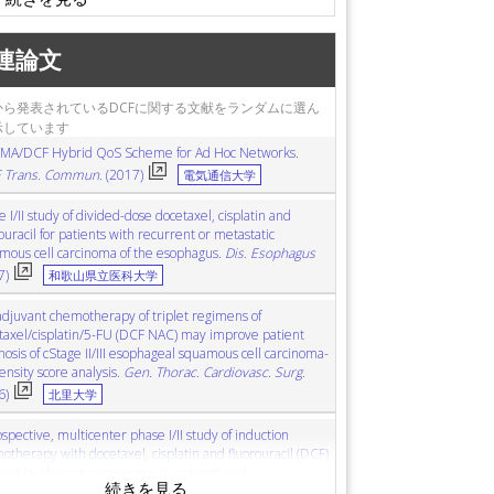
学療法
neoadjuvant
腫瘍免疫賦活薬
食道扁平上皮癌
prognosis
予後
propensity score
連論文
から発表されているDCFに関する文献をランダムに選ん
示しています
MA/DCF Hybrid QoS Scheme for Ad Hoc Networks.
E Trans. Commun.
(2017)
電気通信大学
 I/II study of divided-dose docetaxel, cisplatin and
ouracil for patients with recurrent or metastatic
mous cell carcinoma of the esophagus.
Dis. Esophagus
7)
和歌山県立医科大学
djuvant chemotherapy of triplet regimens of
taxel/cisplatin/5-FU (DCF NAC) may improve patient
osis of cStage II/III esophageal squamous cell carcinoma-
ensity score analysis.
Gen. Thorac. Cardiovasc. Surg.
6)
北里大学
spective, multicenter phase I/II study of induction
otherapy with docetaxel, cisplatin and fluorouracil (DCF)
owed by chemoradiotherapy in patients with
sectable locally advanced esophageal carcinoma.
Cancer