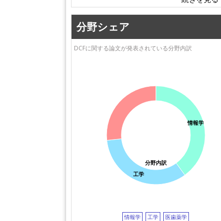
法政大学
早稲田大学
分野シェア
DCFに関する論文が発表されている分野内訳
情報学
分野内訳
工学
情報学
工学
医歯薬学