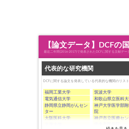
【論文データ】DCFの
最近二年間(2016-2017)で発表されたDCFに関する文
代表的な研究機関
DCFに関する論文を発表している代表的な機関のリス
福岡工業大学
筑波大学
電気通信大学
和歌山県立医科大
静岡県立静岡がんセン
神戸大学医学部附
g
ター
院
大阪医科大学
神戸市立医療セン
中央市民病院
北里大学