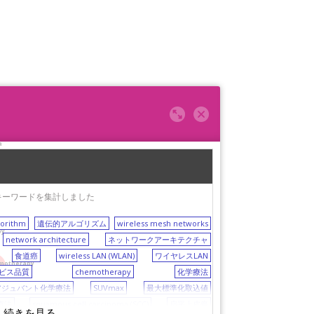
a
キーワードを集計しました
gorithm
遺伝的アルゴリズム
wireless mesh networks
py
network architecture
ネットワークアーキテクチャ
食道癌
wireless LAN (WLAN)
ワイヤレスLAN
emotherapy
ビス品質
chemotherapy
化学療法
アジュバント化学療法
SUVmax
最大標準化取込値
療法
squamous cell carcinoma (SCC)
扁平上皮癌