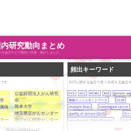
国内研究動向まとめ
wireless LAN (WLAN)
neoadjuvant
献データを論文ナビで独自に収集・集計しました
propensity score
esophageal squamous cell carcinom
頻出キーワード
prognosis
neoadjuvant chemotherapy
トです
DCFに関する論文で良く出現する論文
公益財団法人がん研究
DCF
SGC
NCMC
NS3
genetic al
chemoradiothera
会
NCMC
学
無線メッシュネットワーク
OLSR
distribution
DCF
熊本大学
属病
multiple flows
esophageal cancer
enetic algorithm
squamous cell carcinoma (SCC)
SUVmax
induction ch
埼玉県立がんセンター
network architecture
quality of service (QoS)
サー
NS3
ター
国立がん研究センター
neoadjuvant chemotherapy
ネオ
OLSR
esophageal cancer
朝日大学
induction chemotherapy
導入化学
multiple flows
wireless mesh networks