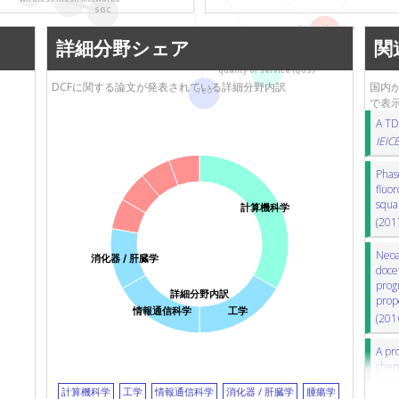
chemoradiotherapy
放射線化
SGC
esophageal squamous cell carcinoma
chemotherapy
詳細分野シェア
関
傾向スコア
distribution
分布
TCO
quality of service (QoS)
DCFに関する論文が発表されている詳細分野内訳
国内
TCO
で表
A TD
IEIC
Phase
fluor
squa
計算機科学
(201
Neoa
消化器 / 肝臓学
doce
progn
詳細分野内訳
prop
情報通信科学
工学
(201
A pro
chem
foll
計算機科学
工学
情報通信科学
消化器 / 肝臓学
腫瘍学
unre