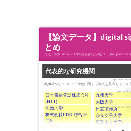
【論文データ】digital 
とめ
最近二年間(2016-2017)で発表されたdigital signa
代表的な研究機関
space-divisi
digital signal processingに関する論文を発表
spectral e
日本電信電話株式会社
九州大学
(NTT)
大阪大学
明治大学
wavelength division 
日立製作所
株式会社KDDI総合研
奈良女子大学
究所
広島市立大学
NTTエレクトロニクス
中部大学