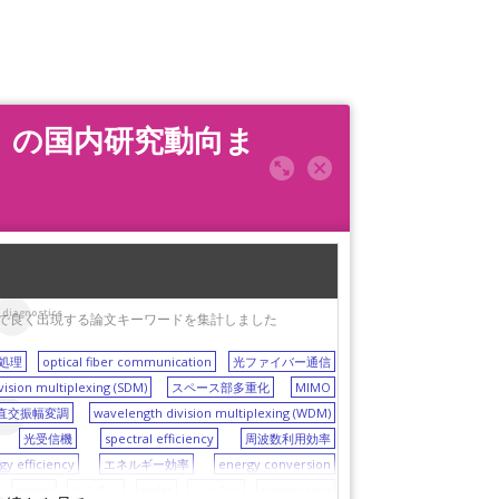
号処理）の国内研究動向ま
 diagnostics
ngに関する論文で良く出現する論文キーワードを集計しました
処理
optical fiber communication
光ファイバー通信
vision multiplexing (SDM)
スペース部多重化
MIMO
直交振幅変調
wavelength division multiplexing (WDM)
estin
光受信機
spectral efficiency
周波数利用効率
gy efficiency
エネルギー効率
energy conversion
nestin
ネスチン
radar
レーダー
cosmic rays