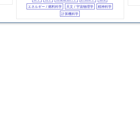
Opti
エネルギー / 燃料科学
天文 / 宇宙物理学
精神科学
Larg
計算機科学
N
Bit-
Deco
Divi
An A
Sing
Elec
Cohe
Code
Soft
Rate
日
Polyb
Nyqu