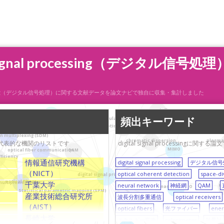
signal processing（デジタル信
data collection
interferometry
calorimeter
l processing（デジタル信号処理）に関する文献データを論文ナビで独自に収集・集計しました
crosstalk
neural network
頻出キーワード
quadrature amplitude modulation
optical modulation
optical receivers
on multiplexing (SDM)
chromatic dispersion
plasma
している代表的な機関のリストです
digital signal processi
MIMO
QAM
optical fiber communication
fficiency
情報通信研究機構
digital signal processing
デジタル信号
（NICT）
optical coherent detection
space-di
digital signal processing
optical fibers
千葉大学
multiplexing (WDM)
neural network
神経網
QAM
n
massive MIMO
Statistical parametric mapping (SPM)
産業技術総合研究所
波長分割多重通信
optical receivers
（AIST）
optical fibers
光ファイバー
ener
長崎大学
エネルギー変換
calorimeter
熱量計