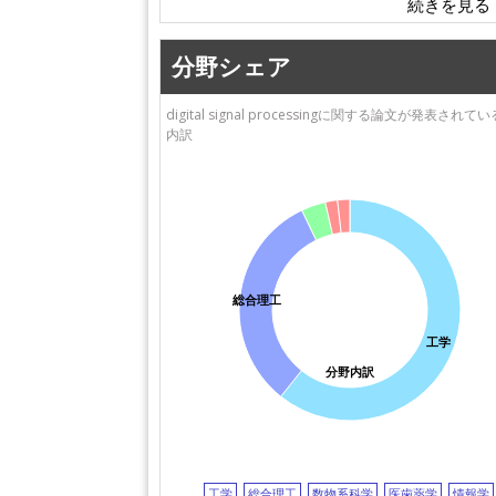
株式会社
愛媛大学
立命館大学
大阪市立大学
高エネルギー加速器研
分野シェア
神奈川大学
究機構（KEK）
信州大学
東京都市大学
digital signal processingに関する論文が発表されて
電気通信大学
埼玉大学
内訳
新潟大学
理化学研究所
東京農業大学
東京理科大学
株式会社豊田中央
早稲田大学
所
茨城大学
NEC
福井大学
総合理工
工学
分野内訳
工学
総合理工
数物系科学
医歯薬学
情報学