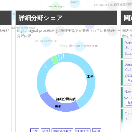
radar
近畿大学
passive opti
宇宙線
Statistical parametric
optical coherent detection
cosmic rays
東京工業大学
passive optical network
qua
energy efficiency
放射線医学総合研究所
詳細分野シェア
関
chromatic dispersion
色分散
cro
（NIRS)
optical communications
interferometry
インターフェロメトリ
energy conversion
山梨大学
いる分野
digital signal processingに関する論文が発表されている詳細
国内から
noise suppression
phase noise
プラズマ診断
finite-element metho
分野内訳
献を
高知大学
massive MIMO
optical communica
DC-DC converter
Dens
東京大学
DC-DC converter
DC-DCコンバーター
finite-element method (FEM)
Usin
愛知県立大学
研究
Tech
千歳科学技術大学
はこだて未来大学
Dens
Mult
Syst
工学
日
New 
conn
詳細分野内訳
九
光学
Comp
neur
Com
工学
光学
情報通信科学
計測工学
物理