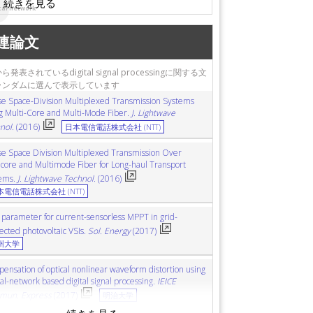
cal network
 mapping (SPM)
統計的パラメトリックマッピング
drature amplitude modulation
横軸振幅変調
連論文
sstalk
クロストーク
optical modulation
光変調
ー
data collection
データ収集
plasma diagnostics
発表されているdigital signal processingに関する文
d (FEM)
有限要素法
phase noise
位相雑音
ランダムに選んで表示しています
tions
光通信
noise suppression
雑音抑圧
e Space-Division Multiplexed Transmission Systems
g Multi-Core and Multi-Mode Fiber.
J. Lightwave
nol.
(2016)
日本電信電話株式会社 (NTT)
e Space Division Multiplexed Transmission Over
icore and Multimode Fiber for Long-haul Transport
ems.
J. Lightwave Technol.
(2016)
本電信電話株式会社 (NTT)
parameter for current-sensorless MPPT in grid-
ected photovoltaic VSIs.
Sol. Energy
(2017)
州大学
ensation of optical nonlinear waveform distortion using
al-network based digital signal processing.
IEICE
mun. Express
(2017)
明治大学