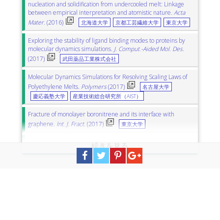
nucleation and solidification from undercooled melt: Linkage
薬剤耐性
grain growth
グレイン成長
lysozyme
リゾチーム
between empirical interpretation and atomistic nature.
Acta
cloud computing
クラウドコンピューティング
Mater.
(2016)
北海道大学
京都工芸繊維大学
東京大学
virtual screening
仮想スクリーニング
gold nanoparticle
Exploring the stability of ligand binding modes to proteins by
金ナノ微粒子
cell viability
細胞生存率
molecular dynamics simulations.
J. Comput.-Aided Mol. Des.
atomic force microscopy (AFM)
原子間力顕微鏡
friction force
(2017)
武田薬品工業株式会社
Molecular Dynamics Simulations for Resolving Scaling Laws of
Polyethylene Melts.
Polymers
(2017)
名古屋大学
慶応義塾大学
産業技術総合研究所（AIST）
Fracture of monolayer boronitrene and its interface with
graphene.
Int. J. Fract.
(2017)
東京大学
Identification of novel natural inhibitor for NorM – a multidrug
and toxic compound extrusion transporter – an insilico
molecular modeling and simulation studies.
J. Biomol. Struct.
Dyn.
(2017)
産業技術総合研究所（AIST）
Influence of ions on two-dimensional and three-dimensional
atomic force microscopy at fluorite-water interfaces.
Nanotechnology
(2017)
金沢大学
ACT-C（科学技術振興機構：JST）