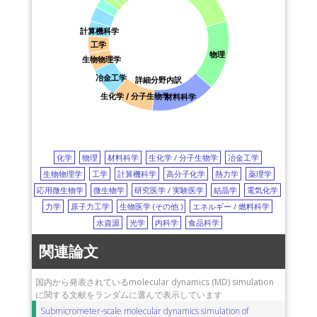
カーボンナノチューブ
polymer
ポリマー
protease
ACT-C（科学技術振興
プロテアーゼ
mutation
変異
metals
金属
機構：JST）
計算機科学
structural properties
局所構造
focused ion beam
協和発酵キリン株式会
工学
集束イオンビーム
shear strength
剪断強度
indentation
物理
社
生物物理学
圧入
nanowire
ナノワイヤー
benzene
ベンゼン
立命館大学
冶金工学
詳細分野内訳
montmorillonite
モンモリロナイト
diffusion
拡散
室蘭工業大学
生化学 / 分子生物学
材料科学
carbonate
炭酸
adsorption
吸着
dynein
ダイニン
徳島大学
protein kinase (PK) C
プロテインキナーゼC
日産自動車株式会社
polymer electrolyte fuel cell
高分子電解質型燃料電池
大阪市立大学
catalyst layer
触媒層
hydrogen-bond
水素結合
千葉大学
化学
物理
材料科学
生化学 / 分子生物学
冶金工学
cyclodextrin
シクロデキストリン
glycyrrhizic acid
ファインセラミックス
生物物理学
工学
計算機科学
高分子化学
熱力学
薬理学
グリチルリチン酸
self-organization
自己形成
permeability
センター
応用微生物学
微生物学
研究医学 / 実験医学
結晶学
電気化学
透過性
small-angle X-ray scattering (SAXS)
X線小角散乱
さきがけ（科学技術振
力学
原子力工学
生物医学 (その他 )
エネルギー / 燃料科学
molecular recognition
分子認識
phosphorylation
リン酸化
興機構：JST）
水資源
光学
内科学
食品科学
flexibility
可動性
signal transduction
シグナル伝達
magnesium
マグネシウム
ferroelectrics
強誘電性
関連論文
intermolecular interaction
分子間相互作用
energetics
heat-shock protein
熱ショックタンパク質
Hsp90
国内から発表されているmolecular dynamics (MD) simulation
に関する文献をランダムに選んで表示しています
Hsp90熱ショックタンパク質
crystal structure
結晶構造
flap
Submicrometer-scale molecular dynamics simulation of
皮弁
protease inhibitor
プロテアーゼ阻害薬
drug resistance