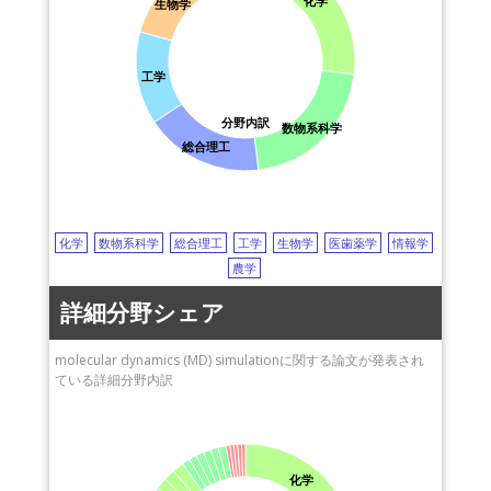
化学
生物学
奈良女子大学
研究所（NIBIOHN)
conformational change
立体構造変化
antibody
抗体
富士通
名古屋医療センター
arginine
アルギニン
synthesis
合成
MoS2
奈良先端科学技術大学
静岡大学
二硫化モリブデン
pyrolysis
熱分解
liquid crystals
液晶
工学
院大学（NAIST）
surface tension
表面張力
structural transformation
京都大学
Li10GeP2S12
lithium-ion battery
リチウムイオン電池
分野内訳
数物系科学
名古屋大学
solid electrolyte
固体電解質
activation energy
総合理工
北海道大学
活性化エネルギー
drug design
ドラッグデザイン
京都工芸繊維大学
proton transfer
プロトン移動
radiocesium
geochemistry
日本原子力研究開発機
地球化学
electronic structure
電子構造
polymerization
構（JAEA）
重合
deformation
変形
slip
スリップ
化学
数物系科学
総合理工
工学
生物学
医歯薬学
情報学
九州大学
X-ray crystallography
X線結晶解析
self-assembly
自己組織化
農学
広島市立大学
first principles
第一原理
finite-element method (FEM)
詳細分野シェア
愛媛大学
有限要素法
steel
鋼
electron beam irradiation
電子線照射
田辺三菱製薬株式会社
point defects
点欠陥
ionic liquid
イオン性液体
surface
molecular dynamics (MD) simulationに関する論文が発表され
株式会社デンソー
表面
mechanical properties
機械的特性
ている詳細分野内訳
帝京大学
martensite transformation
マルテンサイト転移
phase stability
新潟大学
位相安定性
crystallization
結晶化
stress
ストレス
crystal
北里大学
結晶
polystyrene
ポリスチレン
Soret effect
ソーレー効果
関東学院大学
nanoparticles
ナノ粒子
carbon nanotube
化学
武田薬品工業株式会社