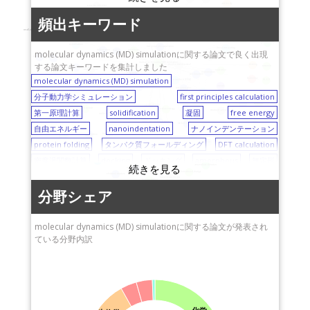
国立感染症研究所
琉球大学
antibody
protease inhibitor
heat-shock protein
energetics
dynein
（NIID)
steel
crystal structure
物質・材料研究機構
arginine
頻出キーワード
flap
nanoparticles
Hsp90
intermolecular interaction
drug resistance
free energy
近畿大学
（NIMS）
martensite transformation
radiocesium
small-angle X-ray scattering (SAXS)
Soret effect
phase stability
virtual screening
cordierite
density functional theory (DFT)
geochemistry
早稲田大学
crystallization
CREST（科学技術振興
first principles calculation
cloud computing
molecular dynamics (MD) simulationに関する論文で良く出現
deformation
graphene
fracture
graphics processing unit (GPU)
point defects
electron beam irradiation
機構：JST）
防衛大学校
する論文キーワードを集計しました
molecular dynamics (MD) simulation
docking
duplex stainless steel
curcumin
polymer electrolyte fuel cell
catalyst layer
nucleation
microstructure
magnesium
solidification
岡山大学
電力中央研究所
molecular dynamics (MD) simulation
leukemia
indentation
finite-element method (FEM)
HL-60
flexibility
amorphous
metals
grain boundary
first principles
（CRIEPI)
長崎大学
phosphorylation
grain growth
分子動力学シミュレーション
first principles calculation
signal transduction
scaling law
structural transformation
MoS2
synthesis
岐阜大学
Li10GeP2S12
横浜市立大学
第一原理計算
solidification
凝固
free energy
liquid crystals
activation energy
structural properties
molecular recognition
nanowire
surface tension
solid electrolyte
lithium-ion battery
山形大学
山口大学
carbon nanotube
self-assembly
自由エネルギー
nanoindentation
ナノインデンテーション
mechanical properties
ionic liquid
atomic force microscopy (AFM)
friction force
self-organization
pyrolysis
佐賀大学
熊本大学
electric field
protein folding
タンパク質フォールディング
DFT calculation
protein folding
surface
lysozyme
proton transfer
protein kinase (PK) C
東京都市大学
X-ray crystallography
名城大学
ferroelectrics
conformational transition
密度汎関数計算
docking
ドッキング
amorphous
無定形
secondary structure
slip
anomalous diffusion
nanoindentation
金城学院大学
大阪薬科大学
conformational change
density functional theory (DFT)
密度汎関数理論
electronic structure
focused ion beam
polymerization
同志社大学
分子科学研究所
secondary structure
二次構造
fracture
骨折
graphene
分野シェア
東京理科大学
東京工業大学
グラフェン
duplex stainless steel
2相ステンレス鋼
福井大学
横浜国立大学
electric field
電場
scaling law
スケーリング則
OpenCL
molecular dynamics (MD) simulationに関する論文が発表され
広島大学
ている分野内訳
日本大学
hardware acceleration
nucleation
核形成
aluminum (Al)
城西国際大学
日立製作所
アルミニウム
cordierite
コーディエライト
grain boundary
香川大学
甲南大学
粒界
conformational transition
構造変換
microstructure
レーザー技術総合研究
京都府立大学
微細構造
graphics processing unit (GPU)
anomalous diffusion
所
医薬基盤・健康・栄養
異常拡散
curcumin
クルクミン
HL-60
leukemia
白血病