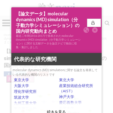
【論文データ】molecular
dynamics (MD) simulation（分
0
投稿
子動力学シミュレーション）の
国内研究動向まとめ
Home
»
論文ナビSCOPE
»
キーワード分析
»
【論文データ】molecular
最近二年間(2016-2017)で発表されたmolecular
dynamics (MD) simulation（分子動力学シミュレーション）の国内研究動向
dynamics (MD) simulation（分子動力学シミュレーシ
まとめ
ョン）に関する文献データを論文ナビで独自に収
集・集計しました
【論文データ】molecular dynamics (MD)
simulation（分子動力学シミュレーション）の
代表的な研究機関
国内研究動向まとめ
molecular dynamics (MD) simulationに関する論文を発表して
いる代表的な機関のリストです
統計データ
東京大学
東北大学
大阪大学
産業技術総合研究所
（AIST）
理化学研究所
polystyrene
crystal
神戸大学
protease
筑波大学
DFT calculation
gold nanoparticle
stress
慶応義塾大学
九州工業大学
cell viability
diffusion
montmorillonite
aluminum (Al)
benzene
shear strength
permeability
金沢大学
東京農工大学
drug design
adsorption
carbonate
cyclodextrin
hydrogen-bond
polymer
glycyrrhizic acid
mutation
OpenCL
hardware acceleration