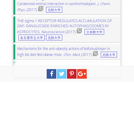
Carotenoid-retinal interaction in xanthorhodopsin.
J. Chem.
Phys.
(2017)
北陸大学
THE sigma 1 RECEPTOR REGULATES ACCUMULATION OF
GM1 GANGLIOSIDE-ENRICHED AUTOPHAGOSOMES IN
ASTROCYTES.
Neuroscience
(2017)
立命館大学
名古屋市立大学
北陸大学
Mechanisms for the anti-obesity actions of bofutsushosan in
high-fat diet-fed obese mice.
Chin. Med.
(2017)
北陸大学
Isocyano compounds newly recognized in photochemical
reaction of thiazole: matrix-isolation FT-IR and theoretical
studies.
RSC Adv.
(2017)
東京農工大学
北陸大学
Development of Loop-Mediated Isothermal Amplification (LAMP)
Assay for Rapid Detection of Cannabis sativa.
Biol. Pharm. Bull.
(2016)
北陸大学
金沢大学
東京都健康安全研究センター
Simple and efficient copper-catalyzed synthesis of symmetrical
diaryl selenides from triarylbismuthanes and selenium under
aerobic conditions.
J. Organomet. Chem.
(2016)
愛知学院大学
北陸大学