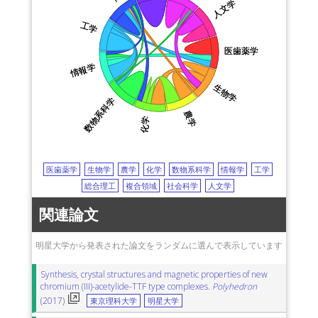
人文学
人文学
会津大学
中性微子
diffuse radiation
散乱放射
massive stars
工学
工学
室蘭工業大学
transcription
転写
yeast
酵母
Seyfert?galaxy
九州大学
セイファート銀河
X-ray
X線
active galaxy
活動銀河
医歯薬学
医歯薬学
nuclear reactions, nucleosynthesis, abundances
white dwarfs
情報学
情報学
social networks
社会ネットワーク
ultrasonography
生物学
生物学
超音波検査
near-infrared spectroscopy (NIRS)
近赤外線分光法
数物系科学
数物系科学
rat
ラット
dark matter theory
dust
農学
農学
化学
化学
carbon fiber reinforced plastics (CFRP)
炭素繊維強化プラスチック
viscoelasticity
粘弾性
creep
compression test
圧縮試験
chemoenzymatic synthesis
医歯薬学
生物学
農学
化学
数物系科学
情報学
工学
化学的酵素的合成
numerical simulation
数値シミュレーション
総合理工
複合領域
社会科学
人文学
structure elucidation
構造解析
beta-galactosidase
βガラクトシダーゼ
testis
精巣
spermatogenesis
精子形成
関連論文
motivation
動機づけ
agency
機関
zinc
亜鉛
indium
インジウム
solid-phase extraction
固相抽出法
EB lithography
明星大学から発表された論文をランダムに選んで表示しています
resist
photomask
フォトマスク
simulation
Synthesis, crystal structures and magnetic properties of new
シミュレーション
web service
Webサービス
chromium (III)-acetylide-TTF type complexes.
Polyhedron
global positioning system (GPS)
全地球位置測位システム
BLE
(2017)
東京理科大学
明星大学
normal distribution
正規分布
wind power
風力