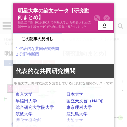
明星大学の論文データ【研究動
向まとめ】
0
最近二年間(2016-2017)で明星大学から発表された文
投稿
献データを論文ナビで独自に収集・集計しました
この記事の見出し
Home
»
論文ナビSCOPE
»
研究機関分析
»
明星大学の論文データ【研究動向
まとめ】
chemoenzymatic synthesis
dust
1
代表的な共同研究機関
明星大学の論文データ【研究動向まとめ】
2
分野横断図
surveys
data compression
galaxy kinematics and dynamics
variability
graphene
代表的な共同研究機関
cial networks
Q fa
fluorescence resonance energy transfer (FRET)
non-recipro
明星大学と共同で論文を発表している代表的な機関のリストです
deep learning
統計データ
support vector machine (SVM)
nonlinea
fractal dimension
東京大学
日本大学
orientation
anomalous diffusion
convolutional neural network (CNN)
emote sensing
早稲田大学
国立天文台（NAOJ)
neural network
fractal
総合研究大学院大学
東京理科大学
筑波大学
鹿児島大学
solid-phase extractio
理化学研究所
大阪大学
active galaxy
accretion disks
X-ray
名古屋大学
金沢大学
indiu