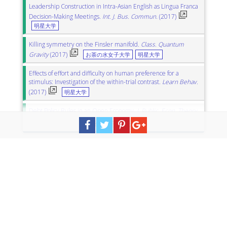
Leadership Construction in Intra-Asian English as Lingua Franca
Decision-Making Meetings.
Int. J. Bus. Commun.
(2017)
明星大学
Killing symmetry on the Finsler manifold.
Class. Quantum
Gravity
(2017)
お茶の水女子大学
明星大学
Effects of effort and difficulty on human preference for a
stimulus: Investigation of the within-trial contrast.
Learn Behav.
(2017)
明星大学
Debt Policy Rules in an Open Economy.
J. Public. Econ. Theory.
(2017)
北九州市立大学
東京工業大学
大阪大学
明星大学
Low temperature dielectric and magnetic properties of Fe-ion-
doped SrTiO3.
Physica B
(2017)
金沢大学
明星大学
A fractal process of hydrogen diffusion in a-Si: H with
exponential energy distribution.
Int. J. Mod. Phys. B
(2017)
広島工業大学
明星大学
明海大学
Determinants of Public Service Broadcasting Size.
Econ. Gov.
(2017)
首都大学東京
明星大学