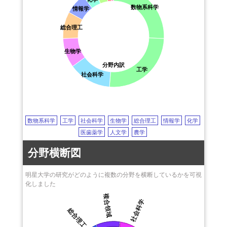
retirement
（JAXA）
退職
memory
記憶
variability
可変性
数物系科学
情報学
high temperature superconductors
graph theory
racemization
東京工業大学
ラセミ化
high temperature superconductors
retirement
chromium
高温超電導体
国際基督教大学
chromium
クロム
phase transition
相転移
総合理工
wind power
normal distribution
stellar abundances
関西学院大学
stellar evolution
regional climate model
delay
埼玉大学
遅延
surveys
調査
galaxy kinematics and dynamics
生物学
FSS
日本電信電話株式会社
decoupling
脱共役
metamaterial
メタマテリアル
分野内訳
工学
(NTT)
edge computing
cloud computing
社会科学
上越教育大学
クラウドコンピューティング
flexible
multiagent system
中央大学
マルチエージェントシステム
Q factor
性質係数
鉄道総合技術研究所
nonlinear effect
非線形効果
radio frequency identifier (RFID)
山口大学
small satellite
小型衛星
adaptive optics
補償光学
数物系科学
工学
社会科学
生物学
総合理工
情報学
化学
静岡大学
remote sensing
リモートセンシング
data compression
医歯薬学
人文学
農学
東北学院大学
データ圧縮
support vector machine (SVM)
分野横断図
愛知教育大学
サポートベクターマシン
deep learning
ディープラーニング
東邦大学
convolutional neural network (CNN)
明星大学の研究がどのように複数の分野を横断しているかを可視
広島大学
畳み込みニューラルネットワーク
neural network
神経網
化しました
長浜バイオ大学
graph theory
グラフ理論
wireless LAN (WLAN)
複合領域
複合領域
一橋大学
社会科学
社会科学
ワイヤレスLAN
antenna
触角
総合理工
総合理工
富山県立大学
fluorescence resonance energy transfer (FRET)
北海学園大学
蛍光共鳴エネルギー転移
graphene
グラフェン
neutrino