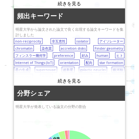
X-ray binaries
お茶の水女子大学
岡山理科大学
delay
galactic neuclei
Seyfert?galaxy
black hole physics
藤田保健衛生大学
首都大学東京
頻出キーワード
human
preference
東北大学
東京薬科大学
FSS
Finsler geometry
北海道大学
産業技術総合研究所
明星大学から論文された論文で良く出現する論文キーワードを集
（AIST）
計しました
山形大学
de
phase transition
non-reciprocity
非互恵性
奈良教育大学
isolator
アイソレーター
京都大学
finite-element analysis (FEA)
viscoelasticity
chromatin
染色質
accretion disks
奈良女子大学
Finsler geometry
stellar abundances
立教大学
carbon fiber reinforced plastics (CFRP)
vibration
stellar evolution
フィンスラー幾何学
preference
芝浦工業大学
好み
human
ヒト
日本福祉大学
creep
compression test
Internet of Things (IoT)
orientation
宮崎大学
配向
star formation
愛媛大学
atogenesis
global positioning syste
星の生成
supernovae
超新星
青山学院大学
galactic neuclei
銀河核
株式会社リガク
BLE
motivation
resonator
共鳴器
black hole physics
島根大学
X-ray binaries
agency
広島工業大学
Internet of Things (I
X線連星
oligosaccharide
明海大学
オリゴ糖
立命館大学
finite-element analysis (FEA)
有限要素解析
慶応義塾大学
vibration
振動
ERATO（科学技術振興
分野シェア
edge computi
cloud computing
diffuse radiation
star formation
nucleosome
機構：JST）
ヌクレオソーム
北九州市立大学
leadership
リーダーシップ
multiag
neutrino
dielectric constant
大阪府立大学
比誘電率
北里大学
magnetic properties
磁性
massive stars
明星大学が発表している論文の分野の割合
supernovae
investment
徳島大学
投資
social learning
東京ガス株式会社
社会的学習
fractal
wireless LAN (WLAN)
フラクタル
神戸大学
anomalous diffusion
大阪市立大学
異常拡散
fractal dimension
antenna
nuclear reactions, nucleosynthesis, abundances
フラクタル次元
電気通信大学
local group
日本学術振興会
地域集団
galactic haloes
white dwarfs
investment
merical simulation
galaxy evolution
銀河進化
dwarf galaxy
矮小銀河
宇宙航空研究開発機構
social learning
化学