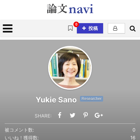
0
投稿
Yukie Sano
Researcher
SHARE:
被コメント数:
0
いいね！獲得数:
16